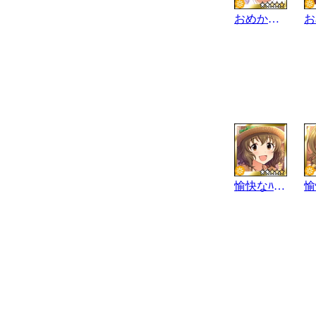
おめかしｳｨｯﾁ
愉快なﾊﾟｻｼﾞｰﾙ