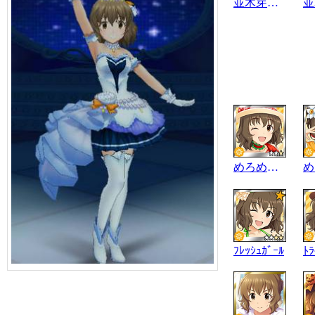
並木芽衣子
めろめろｺｺﾒﾛﾝ
ﾌﾚｯｼｭｶﾞｰﾙ
ﾄﾗ