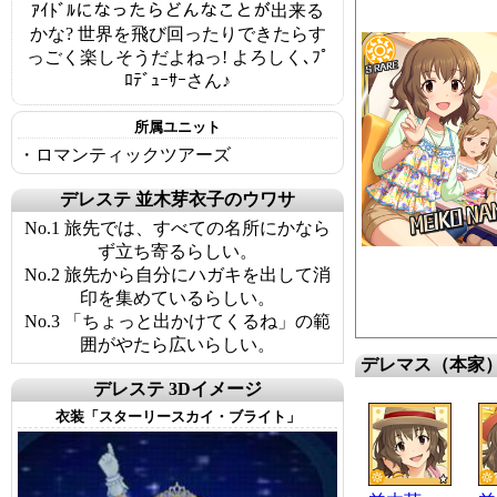
ｱｲﾄﾞﾙになったらどんなことが出来る
かな? 世界を飛び回ったりできたらす
っごく楽しそうだよねっ! よろしく､ﾌﾟ
ﾛﾃﾞｭｰｻｰさん♪
所属ユニット
・ロマンティックツアーズ
デレステ 並木芽衣子のウワサ
No.1 旅先では、すべての名所にかなら
ず立ち寄るらしい。
No.2 旅先から自分にハガキを出して消
印を集めているらしい。
No.3 「ちょっと出かけてくるね」の範
囲がやたら広いらしい。
デレマス（本家
デレステ 3Dイメージ
衣装「スターリースカイ・ブライト」