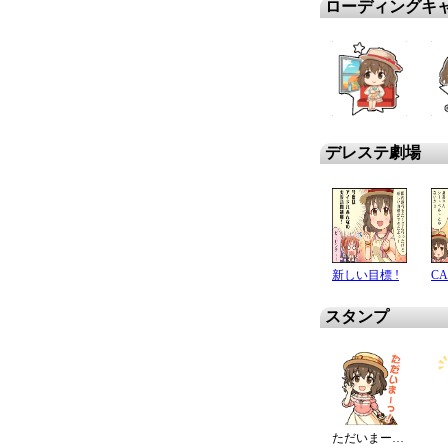
ローディングキ
デレステ劇場
新しい目標 !
C
スタンプ
ただいまーっ！