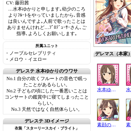
CV: 藤田茜
…水本ゆかりと申します｡幼少のころ
よりﾌﾙｰﾄをやっていましたから､音感
は良いんですよ｡人前で歌ったことは
ありませんけれど…ﾌﾟﾛﾃﾞｭｰｻｰさん､ご
指導､よろしくお願いします｡
所属ユニット
・ノーブルセレブリティ
デレマス（本家
・メロウ・イエロー
デレステ 水本ゆかりのウワサ
No.1 自分の吹くフルートの音色で眠っ
たことがあるらしい。
水本ゆかり
No.2 子どもの頃にした一番悪いことは
コンサートの鑑賞中に寝てしまったこと
らしい。
No.3 天然ではなく自然体らしい。
デレステ 3Dイメージ
素顔のお嬢様
衣装「スターリースカイ・ブライト」