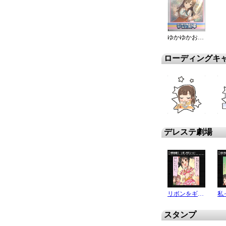
ゆかゆかお喋り
ローディングキ
デレステ劇場
リボンをギュっと !
スタンプ