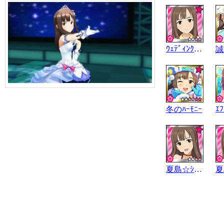
ｳｪﾃﾞｨﾝｸﾞI.C
冬のﾊｰﾓﾆｰ
夏島☆ｼｰｻｲﾄﾞ