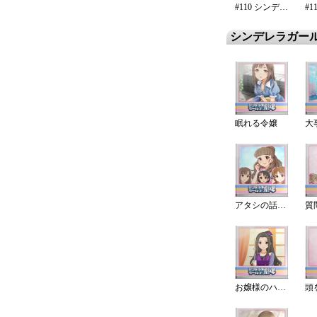
#110 シンデレラ・エタニティ
シンデレラガー
眠れる令嬢
大
アタシの話聞きたい？♪
お嬢様のハードル