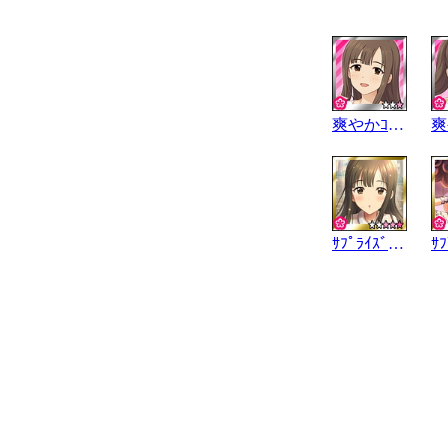
爽やかｺﾝﾌｨﾁｭｰﾙ
ｻﾌﾟﾗｲｽﾞ･ﾃﾝﾎﾟ