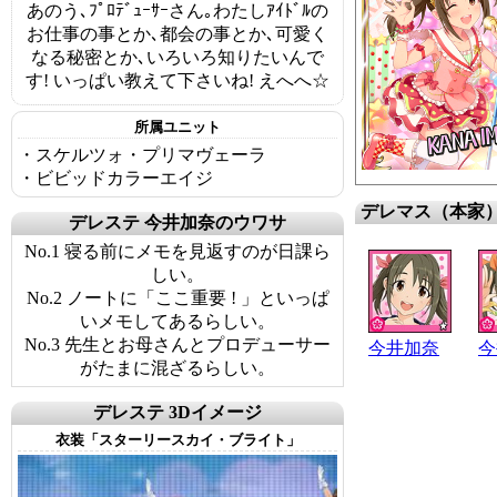
あのう､ﾌﾟﾛﾃﾞｭｰｻｰさん｡わたしｱｲﾄﾞﾙの
お仕事の事とか､都会の事とか､可愛く
なる秘密とか､いろいろ知りたいんで
す! いっぱい教えて下さいね! えへへ☆
所属ユニット
・スケルツォ・プリマヴェーラ
・ビビッドカラーエイジ
デレマス（本家
デレステ 今井加奈のウワサ
No.1 寝る前にメモを見返すのが日課ら
しい。
No.2 ノートに「ここ重要 ! 」といっぱ
いメモしてあるらしい。
No.3 先生とお母さんとプロデューサー
今井加奈
今
がたまに混ざるらしい。
デレステ 3Dイメージ
衣装「スターリースカイ・ブライト」