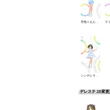
空色☆えんじぇるワンピ
シンデレラ・エタニティ
デレステ 2D変