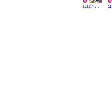
はばたきﾐﾗｲ