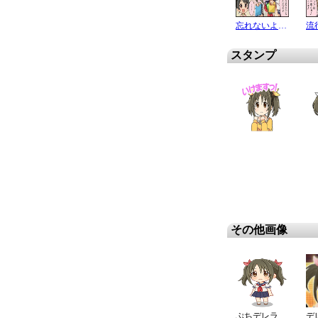
忘れないように !
流
スタンプ
その他画像
ぷちデレラ