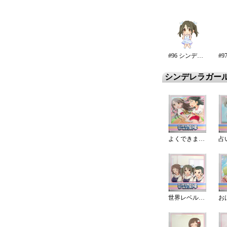
#96 シンデレラ・エタニティ
シンデレラガー
よくできました!
占
世界レベルの授業
お