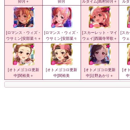
卯月＋
卯月
ルタイム]島村卯月＋
ルタ
[ロマンス・ウィズ・
[ロマンス・ウィズ・
[スカーレット・マイ
[ス
ウサミン]安部菜々＋
ウサミン]安部菜々
ウェイ]西園寺琴歌＋
ウェ
[オトメゴコロ更新
[オトメゴコロ更新
[オトメゴコロ更新
[オ
中]関裕美＋
中]関裕美
中]辻野あかり＋
中