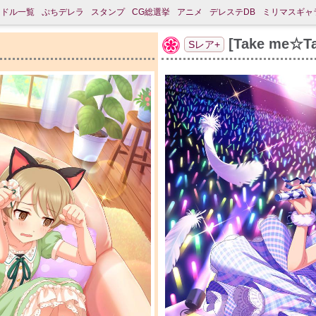
イドル一覧
ぷちデレラ
スタンプ
CG総選挙
アニメ
デレステDB
ミリマスギャ
[Take me☆
Sレア+