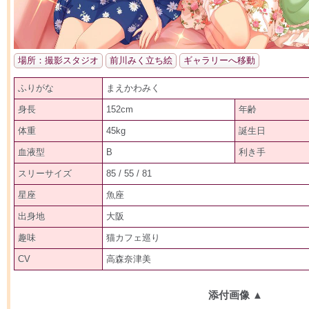
場所：撮影スタジオ
前川みく立ち絵
ギャラリーへ移動
ふりがな
まえかわみく
身長
152cm
年齢
体重
45kg
誕生日
血液型
B
利き手
スリーサイズ
85 / 55 / 81
星座
魚座
出身地
大阪
趣味
猫カフェ巡り
CV
高森奈津美
添付画像
▲