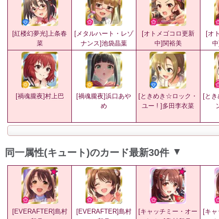
[紅楼幻夢光]上条春
[メタルハート・レゾ
[オトメゴコロ更新
[オ
菜
ナンス]池袋晶葉
中]関裕美
中
[禍魂朧夜]村上巴
[禍魂朧夜]浜口あや
[ときめき☆ロック・
[と
め
ユー ! ]多田李衣菜
同一属性(キュート)のカード最新30件
▲
[EVERAFTER]島村
[EVERAFTER]島村
[キャッチミー・オー
[キ