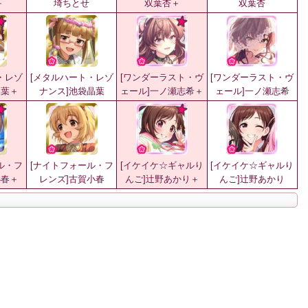
＋
埼ちとせ
双葉杏＋
双葉杏
・レゾ
[メタルハート・レゾ
[ワンダーラスト・ヴ
[ワンダーラスト・ヴ
晶葉＋
ナンス]池袋晶葉
ェール]一ノ瀬志希＋
ェール]一ノ瀬志希
ル・フ
[ナイトフォール・フ
[イケイケ☆ギャルり
[イケイケ☆ギャルり
小春＋
レンズ]古賀小春
んご]辻野あかり＋
んご]辻野あかり