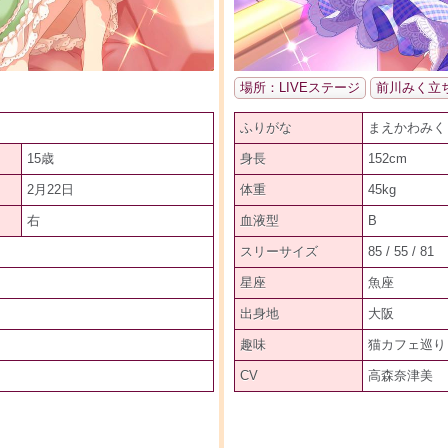
場所：LIVEステージ
前川みく立
ふりがな
まえかわみく
15歳
身長
152cm
2月22日
体重
45kg
右
血液型
B
スリーサイズ
85 / 55 / 81
星座
魚座
出身地
大阪
趣味
猫カフェ巡り
CV
高森奈津美