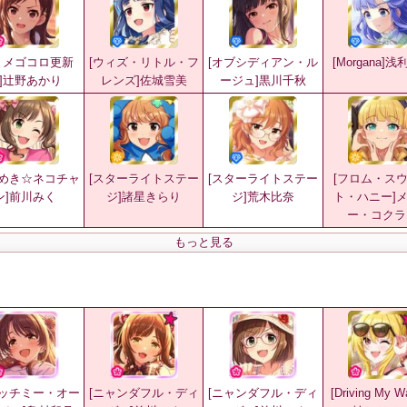
トメゴコロ更新
[ウィズ・リトル・フ
[オブシディアン・ル
[Morgana]
]辻野あかり
レンズ]佐城雪美
ージュ]黒川千秋
きめき☆ネコチャ
[スターライトステー
[スターライトステー
[フロム・ス
ン]前川みく
ジ]諸星きらり
ジ]荒木比奈
ト・ハニー]
ー・コクラ
もっと見る
ャッチミー・オー
[ニャンダフル・ディ
[ニャンダフル・ディ
[Driving My 