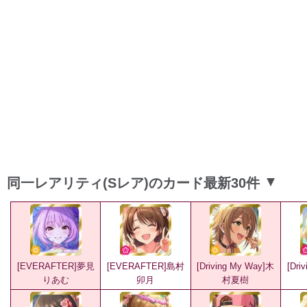
同一レアリティ(Sレア)のカード最新30件
▲
[EVERAFTER]夢見
[EVERAFTER]島村
[Driving My Way]木
[Dri
りあむ
卯月
村夏樹