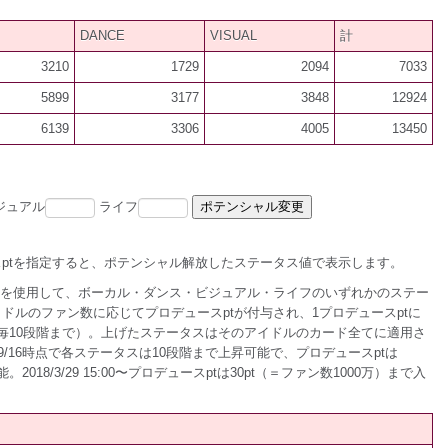
DANCE
VISUAL
計
3210
1729
2094
7033
5899
3177
3848
12924
6139
3306
4005
13450
ジュアル
ライフ
ptを指定すると、ポテンシャル解放したステータス値で表示します。
tを使用して、ボーカル・ダンス・ビジュアル・ライフのいずれかのステー
ドルのファン数に応じてプロデュースptが付与され、1プロデュースptに
毎10段階まで）。上げたステータスはそのアイドルのカード全てに適用さ
2016/9/16時点で各ステータスは10段階まで上昇可能で、プロデュースptは
2018/3/29 15:00〜プロデュースptは30pt（＝ファン数1000万）まで入