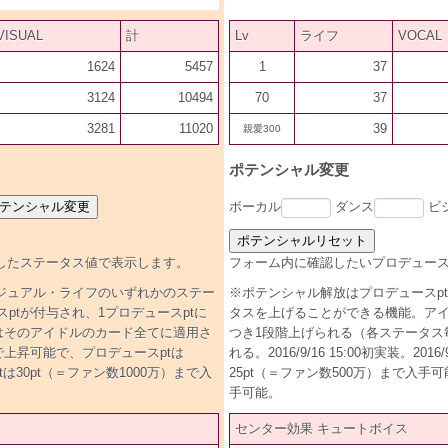
VISUAL
計
Lv
ライフ
VOCAL
1624
5457
1
37
3124
10494
70
37
3281
11020
39
親愛300
ポテンシャル変更
ボーカル
ダンス
ビ
したステータス値で表示します。
フォーム内に確認したいプロデュース
ジュアル・ライフのいずれかのステー
※ポテンシャル解放はプロデュースp
tが付与され、1プロデュースptに
タスを上げることができる機能。アイ
はそのアイドルのカード全てに適用さ
つき1段階上げられる（各ステータス
段階まで上昇可能で、プロデュースptは
れる。2016/9/16 15:00初実装。
ptは30pt（＝ファン数1000万）まで入
25pt（＝ファン数500万）まで入手可能。
手可能。
センター効果 キュートボイス