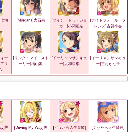
浅利七海
[Morgana]大石泉
[サイン・トゥ・ジョ
[ナイトフォール・フ
ーカー]小関麗奈
レンズ]古賀小春
ウィー
[リンク・マイ・スト
[イーリャンサンキュ
[イーリャンサンキュ
メアリ
ーリー]福山舞
ー]大和亜季
ー]三村かな子
ン
Way]黒
[Driving My Way]黒
[ぐうたら人生賛歌]
[ぐうたら人生賛歌]