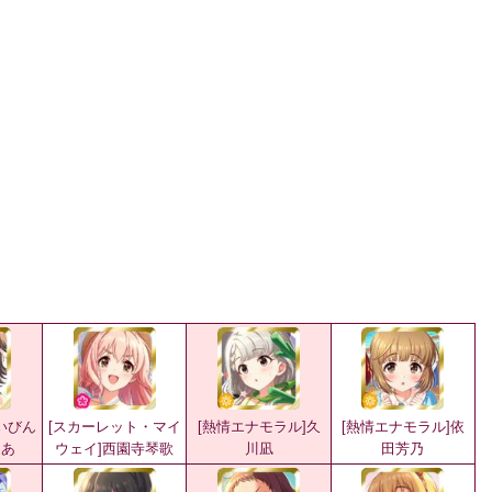
いびん
[スカーレット・マイ
[熱情エナモラル]久
[熱情エナモラル]依
りあ
ウェイ]西園寺琴歌
川凪
田芳乃