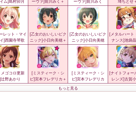
イム]島村卯月
ーヴァ]前川みく＋
ーヴァ]前川みく
埼ちとせ
カーレット・マイ
[乙女のおいしいピク
[乙女のおいしいピク
[メタルハート
イ]西園寺琴歌
ニック]小日向美穂＋
ニック]小日向美穂
ナンス]池袋
トメゴコロ更新
[ミスティーク・シ
[ミスティーク・シ
[ナイトフォー
]辻野あかり
ピ]宮本フレデリカ＋
ピ]宮本フレデリカ
レンズ]古賀
もっと見る