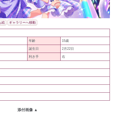
ち絵
ギャラリーへ移動
年齢
15歳
誕生日
2月22日
利き手
右
添付画像
▲