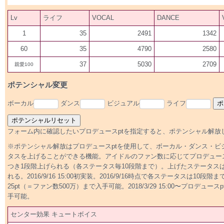
Lv
ライフ
VOCAL
DANCE
1
35
2491
1342
60
35
4790
2580
37
5030
2709
親愛100
ポテンシャル変更
ボーカル
ダンス
ビジュアル
ライフ
フォーム内に確認したいプロデュースptを指定すると、ポテンシャル解放
※ポテンシャル解放はプロデュースptを使用して、ボーカル・ダンス・ビ
タスを上げることができる機能。アイドルのファン数に応じてプロデュースp
つき1段階上げられる（各ステータス毎10段階まで）。上げたステータス
れる。2016/9/16 15:00初実装。2016/9/16時点で各ステータスは10
25pt（＝ファン数500万）まで入手可能。2018/3/29 15:00〜プロデュース
手可能。
センター効果 キュートボイス