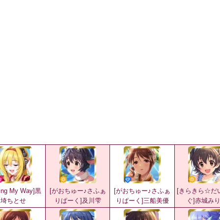
ving My Way]黒
[がおちゅー♪さふぁ
[がおちゅー♪さふぁ
[きらきら☆だ
埼ちとせ
りぱーく]及川雫
りぱーく]三船美優
ぐ]赤城み