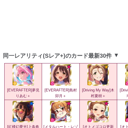
同一レアリティ(Sレア+)のカード最新30件
▲
[EVERAFTER]夢見
[EVERAFTER]島村
[Driving My Way]木
[Dri
りあむ＋
卯月＋
村夏樹＋
[紅楼幻夢光]上条春
[メタルハート・レゾ
[オトメゴコロ更新
[オ