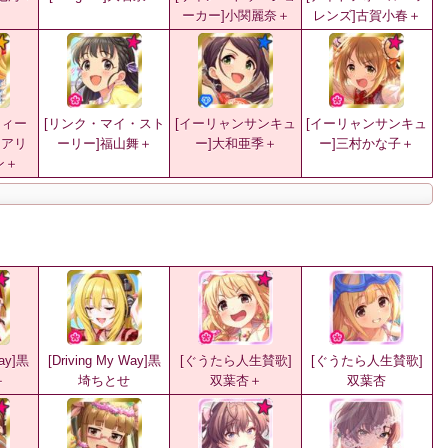
ーカー]小関麗奈＋
レンズ]古賀小春＋
ウィー
[リンク・マイ・スト
[イーリャンサンキュ
[イーリャンサンキュ
メアリ
ーリー]福山舞＋
ー]大和亜季＋
ー]三村かな子＋
ン＋
Way]黒
[Driving My Way]黒
[ぐうたら人生賛歌]
[ぐうたら人生賛歌]
＋
埼ちとせ
双葉杏＋
双葉杏