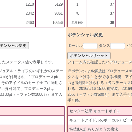
1218
5129
1
37
2342
9861
70
37
2460
10356
39
親愛300
ポテンシャル変更
ボーカル
ダンス
ビ
したステータス値で表示します。
フォーム内に確認したいプロデュース
ジュアル・ライフのいずれかのステー
※ポテンシャル解放はプロデュースp
tが付与され、1プロデュースptに
タスを上げることができる機能。アイ
はそのアイドルのカード全てに適用さ
つき1段階上げられる（各ステータス
段階まで上昇可能で、プロデュースptは
れる。2016/9/16 15:00初実装。
ptは30pt（＝ファン数1000万）まで入
25pt（＝ファン数500万）まで入手可能。
手可能。
センター効果 キュートボイス
キュートアイドルのボーカルアピール
特技(Lv.1) ありがとうの魔法