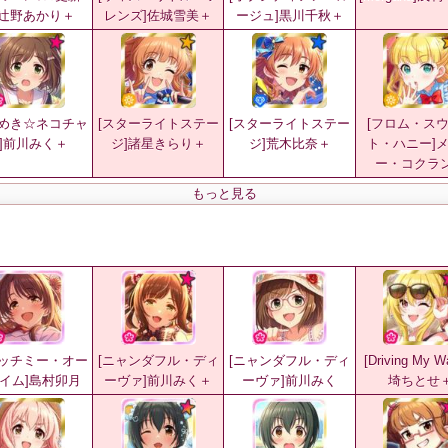
]辻野あかり＋
レンズ]佐城雪美＋
ージュ]黒川千秋＋
きめき☆ネコチャ
[スターライトステー
[スターライトステー
[フロム・ス
]前川みく＋
ジ]諸星きらり＋
ジ]荒木比奈＋
ト・ハニー]
ー・コクラ
もっと見る
ャッチミー・オー
[ニャンダフル・ディ
[ニャンダフル・ディ
[Driving My 
イム]島村卯月
ーヴァ]前川みく＋
ーヴァ]前川みく
埼ちとせ