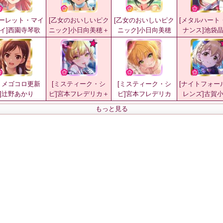
カーレット・マイ
[乙女のおいしいピク
[乙女のおいしいピク
[メタルハート
イ]西園寺琴歌
ニック]小日向美穂＋
ニック]小日向美穂
ナンス]池袋
トメゴコロ更新
[ミスティーク・シ
[ミスティーク・シ
[ナイトフォー
]辻野あかり
ピ]宮本フレデリカ＋
ピ]宮本フレデリカ
レンズ]古賀
もっと見る