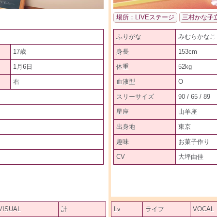
場所：LIVEステージ
三村かな子
ふりがな
みむらかなこ
17歳
身長
153cm
1月6日
体重
52kg
右
血液型
O
スリーサイズ
90 / 65 / 89
星座
山羊座
出身地
東京
趣味
お菓子作り
CV
大坪由佳
VISUAL
計
Lv
ライフ
VOCAL