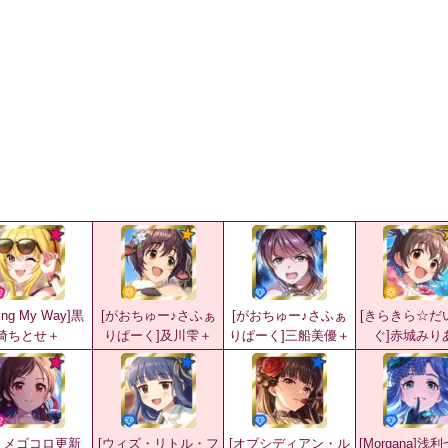
ving My Way]黒
[がおちゅー♪さふぁ
[がおちゅー♪さふぁ
[きらきら☆だ
埼ちとせ＋
りぱーく]及川雫＋
りぱーく]三船美優＋
ぐ]赤城みり
トメゴコロ更新
[ウィズ・リトル・フ
[オブシディアン・ル
[Morgana]浅