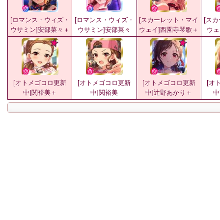
[ロマンス・ウィズ・
[ロマンス・ウィズ・
[スカーレット・マイ
[ス
ウサミン]安部菜々＋
ウサミン]安部菜々
ウェイ]西園寺琴歌＋
ウェ
[オトメゴコロ更新
[オトメゴコロ更新
[オトメゴコロ更新
[オ
中]関裕美＋
中]関裕美
中]辻野あかり＋
中