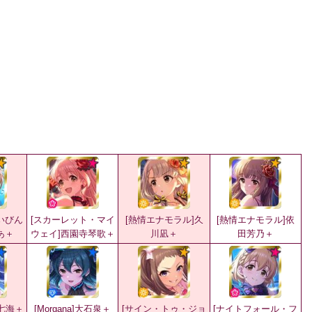
いびん
[スカーレット・マイ
[熱情エナモラル]久
[熱情エナモラル]依
あ＋
ウェイ]西園寺琴歌＋
川凪＋
田芳乃＋
利七海＋
[Morgana]大石泉＋
[サイン・トゥ・ジョ
[ナイトフォール・フ