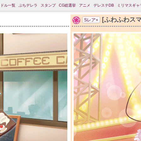
イドル一覧
ぷちデレラ
スタンプ
CG総選挙
アニメ
デレステDB
ミリマスギャ
[ふわふわス
Sレア+