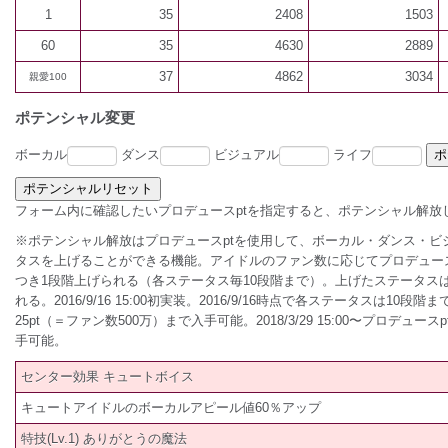
1
35
2408
1503
60
35
4630
2889
37
4862
3034
親愛100
ポテンシャル変更
ボーカル
ダンス
ビジュアル
ライフ
フォーム内に確認したいプロデュースptを指定すると、ポテンシャル解放
※ポテンシャル解放はプロデュースptを使用して、ボーカル・ダンス・ビ
タスを上げることができる機能。アイドルのファン数に応じてプロデュースp
つき1段階上げられる（各ステータス毎10段階まで）。上げたステータス
れる。2016/9/16 15:00初実装。2016/9/16時点で各ステータスは10
25pt（＝ファン数500万）まで入手可能。2018/3/29 15:00〜プロデュース
手可能。
センター効果 キュートボイス
キュートアイドルのボーカルアピール値60％アップ
特技(Lv.1) ありがとうの魔法