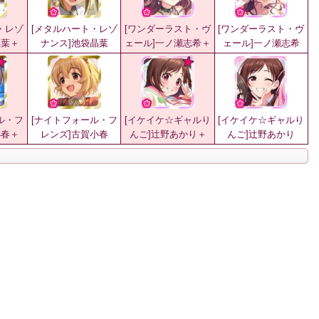
・レゾ
[メタルハート・レゾ
[ワンダーラスト・ヴ
[ワンダーラスト・ヴ
晶葉＋
ナンス]池袋晶葉
ェール]一ノ瀬志希＋
ェール]一ノ瀬志希
ル・フ
[ナイトフォール・フ
[イケイケ☆ギャルり
[イケイケ☆ギャルり
小春＋
レンズ]古賀小春
んご]辻野あかり＋
んご]辻野あかり