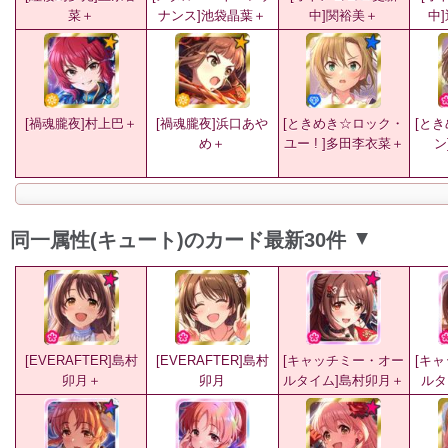
菜＋
ナンス]池袋晶葉＋
中]関裕美＋
中
[禍魂朧夜]村上巴＋
[禍魂朧夜]浜口あや
[ときめき☆ロック・
[と
め＋
ユー ! ]多田李衣菜＋
ン
同一属性(キュート)のカード最新30件
▲
[EVERAFTER]島村
[EVERAFTER]島村
[キャッチミー・オー
[キ
卯月＋
卯月
ルタイム]島村卯月＋
ルタ