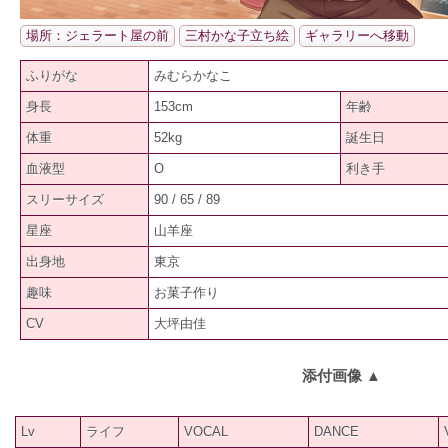
場所：ジェラート屋の前
三村かな子立ち絵
ギャラリーへ移動
ふりがな
みむらかなこ
身長
153cm
年齢
体重
52kg
誕生日
血液型
O
利き手
スリーサイズ
90 / 65 / 89
星座
山羊座
出身地
東京
趣味
お菓子作り
CV
大坪由佳
添付画像
▲
Lv
ライフ
VOCAL
DANCE