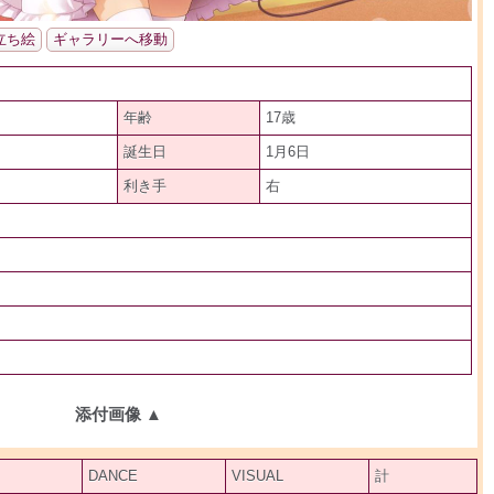
立ち絵
ギャラリーへ移動
年齢
17歳
誕生日
1月6日
利き手
右
添付画像
▲
DANCE
VISUAL
計