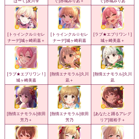
ぱーく]及川雫
ぐ]赤城みりあ＋
ぐ]赤城みりあ
[トゥインクル☆セレ
[トゥインクル☆セレ
[ラブ★エブリワン ! ]
ナーデ]城ヶ崎莉嘉＋
ナーデ]城ヶ崎莉嘉
城ヶ崎美嘉＋
[ラブ★エブリワン ! ]
[熱情エナモラル]久川
[熱情エナモラル]久川
城ヶ崎美嘉
凪＋
凪
[熱情エナモラル]依田
[熱情エナモラル]依田
[あなたと踊るアレグ
芳乃＋
芳乃
リア]堀裕子＋