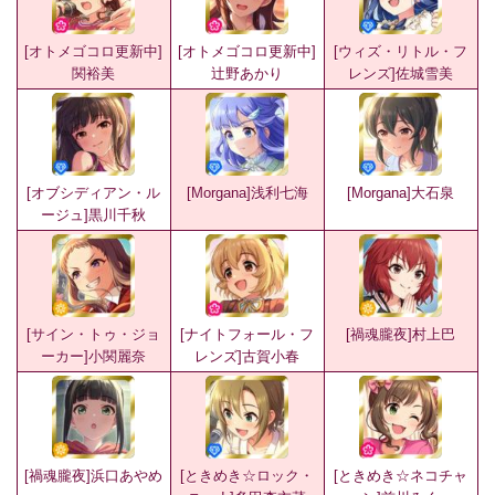
[オトメゴコロ更新中]
[オトメゴコロ更新中]
[ウィズ・リトル・フ
関裕美
辻野あかり
レンズ]佐城雪美
[オブシディアン・ル
[Morgana]浅利七海
[Morgana]大石泉
ージュ]黒川千秋
[サイン・トゥ・ジョ
[ナイトフォール・フ
[禍魂朧夜]村上巴
ーカー]小関麗奈
レンズ]古賀小春
[禍魂朧夜]浜口あやめ
[ときめき☆ロック・
[ときめき☆ネコチャ