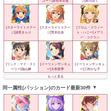
ユー ! ]多田李衣菜
ン]前川みく
[スターライトステー
[スターライトステー
[フロム・スウィー
ジ]諸星きらり
ジ]荒木比奈
ト・ハニー]メアリ
ー・コクラン
[リンク・マイ・スト
[イーリャンサンキュ
[イーリャンサンキュ
ーリー]福山舞
ー]大和亜季
ー]三村かな子
もっと見る
同一属性(パッション)のカード最新30件
▲