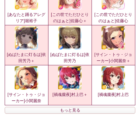
[あなたと踊るアレグ
[この世でただひとり
[この世でただひとり
リア]堀裕子
のはぁと]佐藤心＋
のはぁと]佐藤心
[ぬばたまに灯るは]依
[ぬばたまに灯るは]依
[サイン・トゥ・ジョ
田芳乃＋
田芳乃
ーカー]小関麗奈＋
[サイン・トゥ・ジョ
[禍魂朧夜]村上巴＋
[禍魂朧夜]村上巴
ーカー]小関麗奈
もっと見る