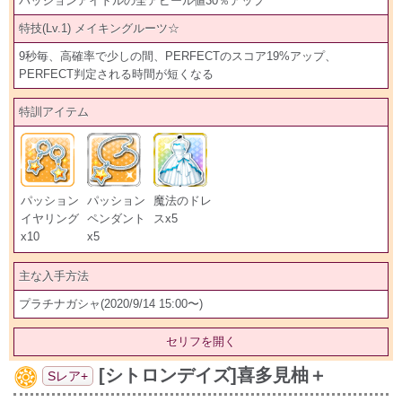
パッションアイドルの全アピール値30％アップ
特技(Lv.1) メイキングルーツ☆
9秒毎、高確率で少しの間、PERFECTのスコア19%アップ、
PERFECT判定される時間が短くなる
特訓アイテム
パッション
パッション
魔法のドレ
イヤリング
ペンダント
スx5
x10
x5
主な入手方法
プラチナガシャ(2020/9/14 15:00〜)
セリフを開く
[シトロンデイズ]喜多見柚＋
Sレア+