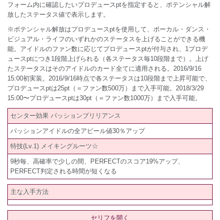
フォーム内に確認したいプロデュースptを指定すると、ポテンシャル解
放したステータス値で表示します。
※ポテンシャル解放はプロデュースptを使用して、ボーカル・ダンス・
ビジュアル・ライフのいずれかのステータスを上げることができる機
能。アイドルのファン数に応じてプロデュースptが付与され、1プロデ
ュースptにつき1段階上げられる（各ステータス毎10段階まで）。上げ
たステータスはそのアイドルのカード全てに適用される。2016/9/16
15:00初実装。2016/9/16時点で各ステータスは10段階まで上昇可能で、
プロデュースptは25pt（＝ファン数500万）まで入手可能。2018/3/29
15:00〜プロデュースptは30pt（＝ファン数1000万）まで入手可能。
センター効果 パッションブリリアンス
パッションアイドルの全アピール値30％アップ
特技(Lv.1) メイキングルーツ☆
9秒毎、高確率で少しの間、PERFECTのスコア19%アップ、
PERFECT判定される時間が短くなる
主な入手方法
セリフを開く