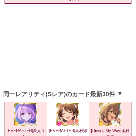
同一レアリティ(Sレア)のカード最新30件
▲
[EVERAFTER]夢見り
[EVERAFTER]島村卯
[Driving My Way]木村