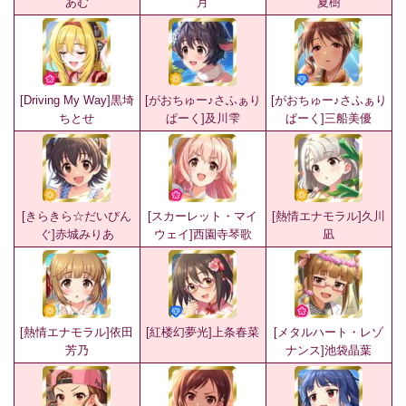
あむ
月
夏樹
[Driving My Way]黒埼
[がおちゅー♪さふぁり
[がおちゅー♪さふぁり
ちとせ
ぱーく]及川雫
ぱーく]三船美優
[きらきら☆だいびん
[スカーレット・マイ
[熱情エナモラル]久川
ぐ]赤城みりあ
ウェイ]西園寺琴歌
凪
[熱情エナモラル]依田
[紅楼幻夢光]上条春菜
[メタルハート・レゾ
芳乃
ナンス]池袋晶葉