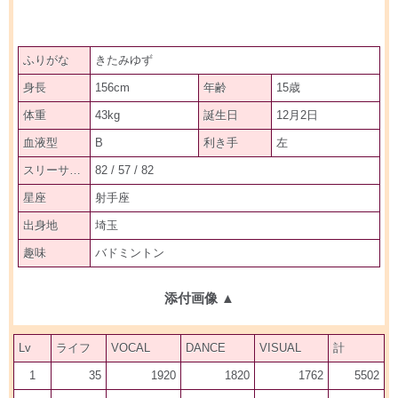
ふりがな
きたみゆず
身長
156cm
年齢
15歳
体重
43kg
誕生日
12月2日
血液型
B
利き手
左
スリーサイズ
82 / 57 / 82
星座
射手座
出身地
埼玉
趣味
バドミントン
添付画像
▲
Lv
ライフ
VOCAL
DANCE
VISUAL
計
1
35
1920
1820
1762
5502