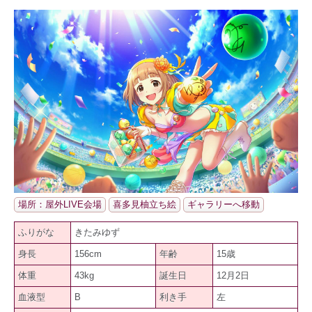
場所：屋外LIVE会場
喜多見柚立ち絵
ギャラリーへ移動
ふりがな
きたみゆず
身長
156cm
年齢
15歳
体重
43kg
誕生日
12月2日
血液型
B
利き手
左