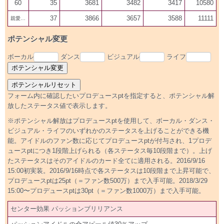
60
35
3681
3482
3417
10580
37
3866
3657
3588
11111
親愛100
ポテンシャル変更
ボーカル
ダンス
ビジュアル
ライフ
フォーム内に確認したいプロデュースptを指定すると、ポテンシャル解
放したステータス値で表示します。
※ポテンシャル解放はプロデュースptを使用して、ボーカル・ダンス・
ビジュアル・ライフのいずれかのステータスを上げることができる機
能。アイドルのファン数に応じてプロデュースptが付与され、1プロデ
ュースptにつき1段階上げられる（各ステータス毎10段階まで）。上げ
たステータスはそのアイドルのカード全てに適用される。2016/9/16
15:00初実装。2016/9/16時点で各ステータスは10段階まで上昇可能で、
プロデュースptは25pt（＝ファン数500万）まで入手可能。2018/3/29
15:00〜プロデュースptは30pt（＝ファン数1000万）まで入手可能。
センター効果 パッションブリリアンス