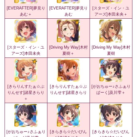
[EVERAFTER]夢見り
[EVERAFTER]夢見り
[スターズ・イン・ユ
あむ＋
あむ
アーズ]本田未央＋
[スターズ・イン・ユ
[Driving My Way]木村
[Driving My Way]木村
アーズ]本田未央
夏樹＋
夏樹
[きらりんすたぁ☆ぷ
[きらりんすたぁ☆ぷ
[がおちゅー♪さふぁり
りんせす]諸星きらり
りんせす]諸星きらり
ぱーく]及川雫＋
＋
[がおちゅー♪さふぁり
[きらきら☆だいびん
[きらきら☆だいびん