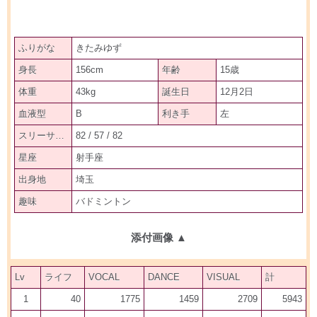
ふりがな
きたみゆず
身長
156cm
年齢
15歳
体重
43kg
誕生日
12月2日
血液型
B
利き手
左
スリーサイズ
82 / 57 / 82
星座
射手座
出身地
埼玉
趣味
バドミントン
添付画像
▲
Lv
ライフ
VOCAL
DANCE
VISUAL
計
1
40
1775
1459
2709
5943