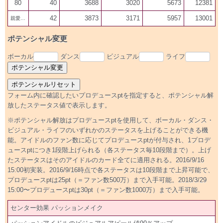
80
40
3688
3020
5673
12381
42
3873
3171
5957
13001
親愛200
ポテンシャル変更
ボーカル
ダンス
ビジュアル
ライフ
フォーム内に確認したいプロデュースptを指定すると、ポテンシャル解
放したステータス値で表示します。
※ポテンシャル解放はプロデュースptを使用して、ボーカル・ダンス・
ビジュアル・ライフのいずれかのステータスを上げることができる機
能。アイドルのファン数に応じてプロデュースptが付与され、1プロデ
ュースptにつき1段階上げられる（各ステータス毎10段階まで）。上げ
たステータスはそのアイドルのカード全てに適用される。2016/9/16
15:00初実装。2016/9/16時点で各ステータスは10段階まで上昇可能で、
プロデュースptは25pt（＝ファン数500万）まで入手可能。2018/3/29
15:00〜プロデュースptは30pt（＝ファン数1000万）まで入手可能。
センター効果 パッションメイク