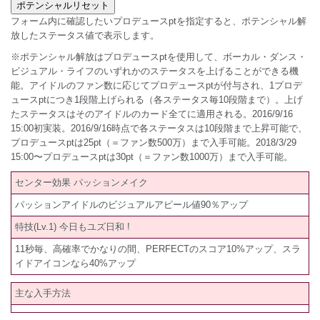
フォーム内に確認したいプロデュースptを指定すると、ポテンシャル解
放したステータス値で表示します。
※ポテンシャル解放はプロデュースptを使用して、ボーカル・ダンス・
ビジュアル・ライフのいずれかのステータスを上げることができる機
能。アイドルのファン数に応じてプロデュースptが付与され、1プロデ
ュースptにつき1段階上げられる（各ステータス毎10段階まで）。上げ
たステータスはそのアイドルのカード全てに適用される。2016/9/16
15:00初実装。2016/9/16時点で各ステータスは10段階まで上昇可能で、
プロデュースptは25pt（＝ファン数500万）まで入手可能。2018/3/29
15:00〜プロデュースptは30pt（＝ファン数1000万）まで入手可能。
センター効果 パッションメイク
パッションアイドルのビジュアルアピール値90％アップ
特技(Lv.1) 今日もユズ日和 !
11秒毎、高確率でかなりの間、PERFECTのスコア10%アップ、スラ
イドアイコンなら40%アップ
主な入手方法