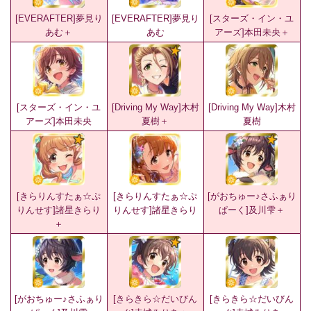
[EVERAFTER]夢見り
[EVERAFTER]夢見り
[スターズ・イン・ユ
あむ＋
あむ
アーズ]本田未央＋
[スターズ・イン・ユ
[Driving My Way]木村
[Driving My Way]木村
アーズ]本田未央
夏樹＋
夏樹
[きらりんすたぁ☆ぷ
[きらりんすたぁ☆ぷ
[がおちゅー♪さふぁり
りんせす]諸星きらり
りんせす]諸星きらり
ぱーく]及川雫＋
＋
[がおちゅー♪さふぁり
[きらきら☆だいびん
[きらきら☆だいびん