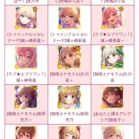
ぱーく]及川雫
ぐ]赤城みりあ＋
ぐ]赤城みりあ
[トゥインクル☆セレ
[トゥインクル☆セレ
[ラブ★エブリワン ! ]
ナーデ]城ヶ崎莉嘉＋
ナーデ]城ヶ崎莉嘉
城ヶ崎美嘉＋
[ラブ★エブリワン ! ]
[熱情エナモラル]久川
[熱情エナモラル]久川
城ヶ崎美嘉
凪＋
凪
[熱情エナモラル]依田
[熱情エナモラル]依田
[あなたと踊るアレグ
芳乃＋
芳乃
リア]堀裕子＋