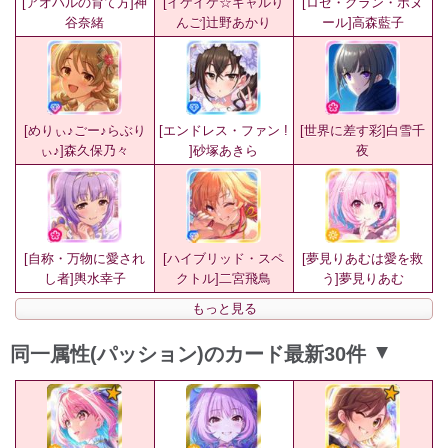
[アオハルの育て方]神
[イケイケ☆ギャルり
[ロゼ・グラン・ボヌ
谷奈緒
んご]辻野あかり
ール]高森藍子
[めりぃ♪ごー♪らぶり
[エンドレス・ファン !
[世界に差す彩]白雪千
ぃ♪]森久保乃々
]砂塚あきら
夜
[自称・万物に愛され
[ハイブリッド・スペ
[夢見りあむは愛を救
し者]輿水幸子
クトル]二宮飛鳥
う]夢見りあむ
もっと見る
同一属性(パッション)のカード最新30件
▲