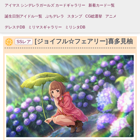
アイマス シンデレラガールズ カードギャラリー
新着カード一覧
誕生日別アイドル一覧
ぷちデレラ
スタンプ
CG総選挙
アニメ
デレステDB
ミリマスギャラリー
ミリシタDB
[ジョイフル☆フェアリー]喜多見柚
SSレア