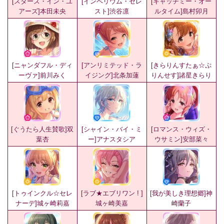
[スターズ・イン・ユ
[インペリウム・セレ
[キャッチミー・オー
アーズ]本田未央
スト]渋谷凛
ルタイム]島村卯月
[ニャンダフル・ディ
[アンリミテッド・ラ
[きらりんすたぁ☆ぷ
ーヴァ]前川みく
イジング]北条加蓮
りんせす]諸星きらり
[ぐうたら人生賛歌]双
[シャイン・バイ・ミ
[ロマンス・ウィズ・
葉杏
ー]アナスタシア
ウサミン]安部菜々
[トゥインクル☆セレ
[ラブ★エブリワン ! ]
[我が美しき理想郷]神
ナーデ]城ヶ崎莉嘉
城ヶ崎美嘉
崎蘭子