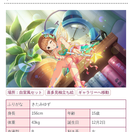
場所：自室風セット
喜多見柚立ち絵
ギャラリーへ移動
ふりがな
きたみゆず
身長
156cm
年齢
15歳
体重
43kg
誕生日
12月2日
血液型
B
利き手
左