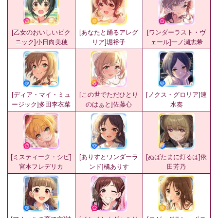
[乙女のおいしいピク
[あなたと踊るアレグ
[ワンダーラスト・ヴ
ニック]小日向美穂
リア]堀裕子
ェール]一ノ瀬志希
[ディア・マイ・ミュ
[この世でただひとり
[ノクス・グロリア]速
ージック]多田李衣菜
のはぁと]佐藤心
水奏
[ミスティーク・シピ]
[ありすとワンダーラ
[ぬばたまに灯るは]依
宮本フレデリカ
ンド]橘ありす
田芳乃