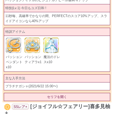
パッションアイドルのビジュアルアピール値90％アップ
特技(Lv.1) 今日もユズ日和 !
11秒毎、高確率でかなりの間、PERFECTのスコア10%アップ、スラ
イドアイコンなら40%アップ
特訓アイテム
パッション
パッション
魔法のドレ
ペンダント
ティアラx1
スx10
x10
主な入手方法
プラチナガシャ(2021/6/22 15:00〜)
セリフを開く
[ジョイフル☆フェアリー]喜多見柚
SSレア+
＋