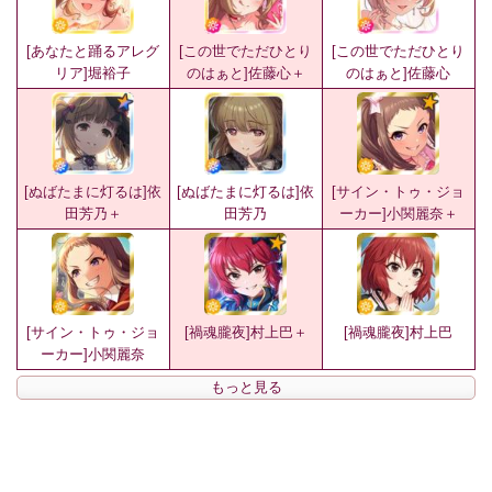
[あなたと踊るアレグ
[この世でただひとり
[この世でただひとり
リア]堀裕子
のはぁと]佐藤心＋
のはぁと]佐藤心
[ぬばたまに灯るは]依
[ぬばたまに灯るは]依
[サイン・トゥ・ジョ
田芳乃＋
田芳乃
ーカー]小関麗奈＋
[サイン・トゥ・ジョ
[禍魂朧夜]村上巴＋
[禍魂朧夜]村上巴
ーカー]小関麗奈
もっと見る