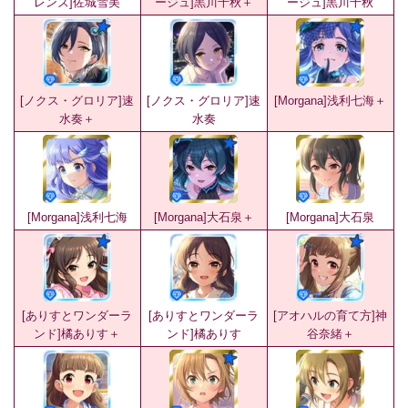
レンズ]佐城雪美
ージュ]黒川千秋＋
ージュ]黒川千秋
[ノクス・グロリア]速
[ノクス・グロリア]速
[Morgana]浅利七海＋
水奏＋
水奏
[Morgana]浅利七海
[Morgana]大石泉＋
[Morgana]大石泉
[ありすとワンダーラ
[ありすとワンダーラ
[アオハルの育て方]神
ンド]橘ありす＋
ンド]橘ありす
谷奈緒＋