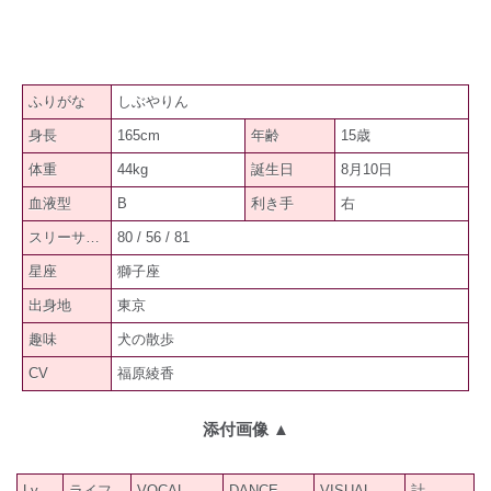
ふりがな
しぶやりん
身長
165cm
年齢
15歳
体重
44kg
誕生日
8月10日
血液型
B
利き手
右
スリーサイズ
80 / 56 / 81
星座
獅子座
出身地
東京
趣味
犬の散歩
CV
福原綾香
添付画像
▲
Lv
ライフ
VOCAL
DANCE
VISUAL
計