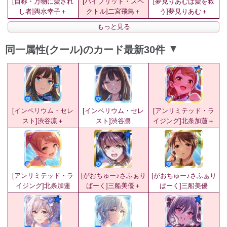
[自称・万物に愛され
[ハイブリッド・スペ
[夢見りあむは愛を救
し者]輿水幸子＋
クトル]二宮飛鳥＋
う]夢見りあむ＋
もっと見る
同一属性(クール)のカード最新30件
▲
[インペリウム・セレ
[インペリウム・セレ
[アンリミテッド・ラ
スト]渋谷凛＋
スト]渋谷凛
イジング]北条加蓮＋
[アンリミテッド・ラ
[がおちゅー♪さふぁり
[がおちゅー♪さふぁり
イジング]北条加蓮
ぱーく]三船美優＋
ぱーく]三船美優