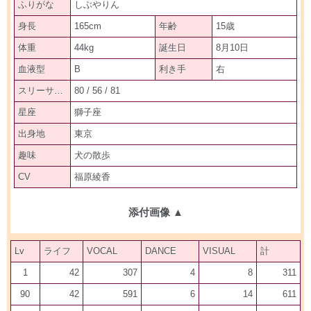
ふりがな
しぶやりん
身長
165cm
年齢
15歳
体重
44kg
誕生日
8月10日
血液型
B
利き手
右
スリーサイズ
80 / 56 / 81
星座
獅子座
出身地
東京
趣味
犬の散歩
CV
福原綾香
添付画像
▲
Lv
ライフ
VOCAL
DANCE
VISUAL
計
1
42
307
4
8
311
90
42
591
6
14
611