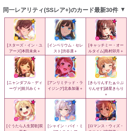
同一レアリティ(SSレア+)のカード最新30件
▲
[スターズ・イン・ユ
[インペリウム・セレ
[キャッチミー・オー
アーズ]本田未央＋
スト]渋谷凛＋
ルタイム]島村卯月＋
[ニャンダフル・ディ
[アンリミテッド・ラ
[きらりんすたぁ☆ぷ
ーヴァ]前川みく＋
イジング]北条加蓮＋
りんせす]諸星きらり
＋
[ぐうたら人生賛歌]双
[シャイン・バイ・ミ
[ロマンス・ウィズ・