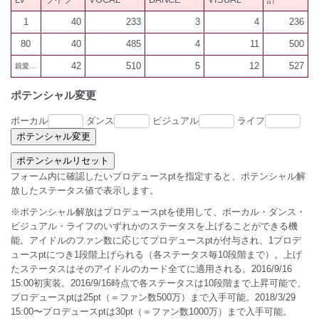
1
40
233
3
4
236
80
40
485
4
11
500
42
510
5
12
527
親愛200
ポテンシャル変更
ボーカル
ダンス
ビジュアル
ライフ
フォーム内に確認したいプロデュースptを指定すると、ポテンシャル解
放したステータス値で表示します。
※ポテンシャル解放はプロデュースptを使用して、ボーカル・ダンス・
ビジュアル・ライフのいずれかのステータスを上げることができる機
能。アイドルのファン数に応じてプロデュースptが付与され、1プロデ
ュースptにつき1段階上げられる（各ステータス毎10段階まで）。上げ
たステータスはそのアイドルのカード全てに適用される。2016/9/16
15:00初実装。2016/9/16時点で各ステータスは10段階まで上昇可能で、
プロデュースptは25pt（＝ファン数500万）まで入手可能。2018/3/29
15:00〜プロデュースptは30pt（＝ファン数1000万）まで入手可能。