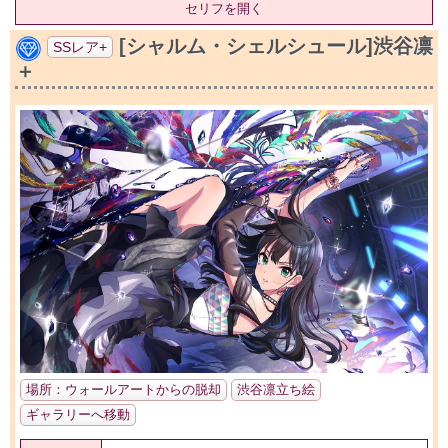
セリフを開く
[シャルム・シェルシュール]渋谷凛
SSレア+
＋
場所：ウォールアートからの脱却
渋谷凛立ち絵
ギャラリーへ移動