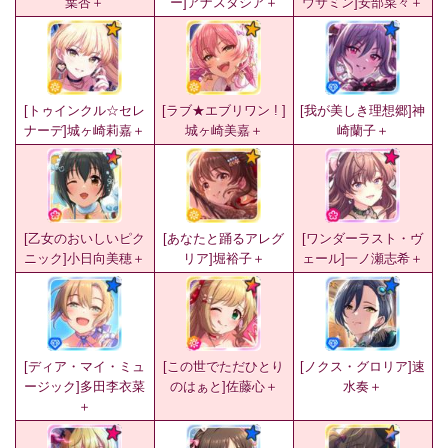
葉杏＋
ー]アナスタシア＋
ウサミン]安部菜々＋
[トゥインクル☆セレ
[ラブ★エブリワン ! ]
[我が美しき理想郷]神
ナーデ]城ヶ崎莉嘉＋
城ヶ崎美嘉＋
崎蘭子＋
[乙女のおいしいピク
[あなたと踊るアレグ
[ワンダーラスト・ヴ
ニック]小日向美穂＋
リア]堀裕子＋
ェール]一ノ瀬志希＋
[ディア・マイ・ミュ
[この世でただひとり
[ノクス・グロリア]速
ージック]多田李衣菜
のはぁと]佐藤心＋
水奏＋
＋