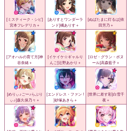
[ミスティーク・シピ]
[ありすとワンダーラ
[ぬばたまに灯るは]依
宮本フレデリカ＋
ンド]橘ありす＋
田芳乃＋
[アオハルの育て方]神
[イケイケ☆ギャルり
[ロゼ・グラン・ボヌ
谷奈緒＋
んご]辻野あかり＋
ール]高森藍子＋
[めりぃ♪ごー♪らぶり
[エンドレス・ファン !
[世界に差す彩]白雪千
ぃ♪]森久保乃々＋
]砂塚あきら＋
夜＋