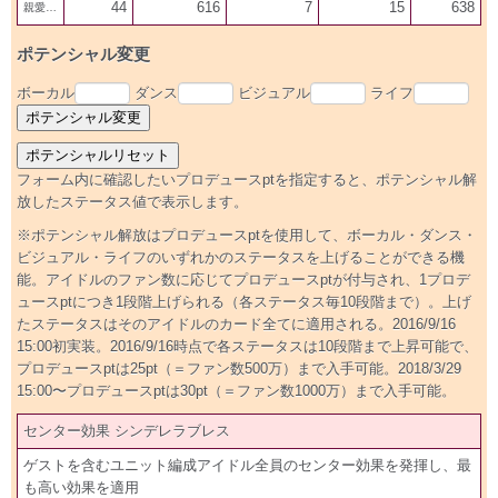
44
616
7
15
638
親愛600
ポテンシャル変更
ボーカル
ダンス
ビジュアル
ライフ
フォーム内に確認したいプロデュースptを指定すると、ポテンシャル解
放したステータス値で表示します。
※ポテンシャル解放はプロデュースptを使用して、ボーカル・ダンス・
ビジュアル・ライフのいずれかのステータスを上げることができる機
能。アイドルのファン数に応じてプロデュースptが付与され、1プロデ
ュースptにつき1段階上げられる（各ステータス毎10段階まで）。上げ
たステータスはそのアイドルのカード全てに適用される。2016/9/16
15:00初実装。2016/9/16時点で各ステータスは10段階まで上昇可能で、
プロデュースptは25pt（＝ファン数500万）まで入手可能。2018/3/29
15:00〜プロデュースptは30pt（＝ファン数1000万）まで入手可能。
センター効果 シンデレラブレス
ゲストを含むユニット編成アイドル全員のセンター効果を発揮し、最
も高い効果を適用