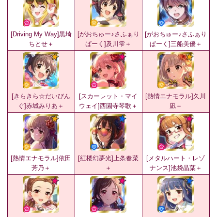
[Driving My Way]黒埼
[がおちゅー♪さふぁり
[がおちゅー♪さふぁり
ちとせ＋
ぱーく]及川雫＋
ぱーく]三船美優＋
[きらきら☆だいびん
[スカーレット・マイ
[熱情エナモラル]久川
ぐ]赤城みりあ＋
ウェイ]西園寺琴歌＋
凪＋
[熱情エナモラル]依田
[紅楼幻夢光]上条春菜
[メタルハート・レゾ
芳乃＋
＋
ナンス]池袋晶葉＋