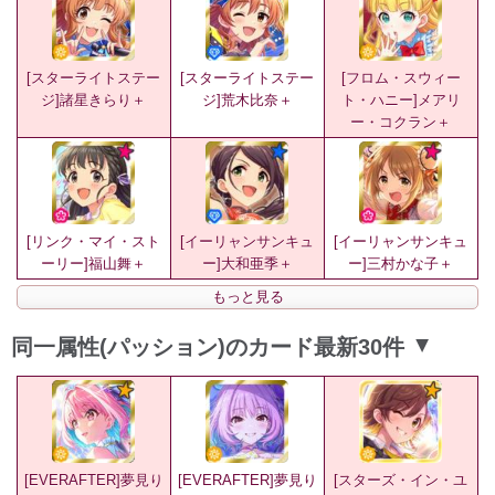
[スターライトステー
[スターライトステー
[フロム・スウィー
ジ]諸星きらり＋
ジ]荒木比奈＋
ト・ハニー]メアリ
ー・コクラン＋
[リンク・マイ・スト
[イーリャンサンキュ
[イーリャンサンキュ
ーリー]福山舞＋
ー]大和亜季＋
ー]三村かな子＋
もっと見る
同一属性(パッション)のカード最新30件
▲
[EVERAFTER]夢見り
[EVERAFTER]夢見り
[スターズ・イン・ユ