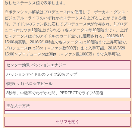
放したステータス値で表示します。
※ポテンシャル解放はプロデュースptを使用して、ボーカル・ダンス・
ビジュアル・ライフのいずれかのステータスを上げることができる機
能。アイドルのファン数に応じてプロデュースptが付与され、1プロデ
ュースptにつき1段階上げられる（各ステータス毎10段階まで）。上げ
たステータスはそのアイドルのカード全てに適用される。2016/9/16
15:00初実装。2016/9/16時点で各ステータスは10段階まで上昇可能で、
プロデュースptは25pt（＝ファン数500万）まで入手可能。2018/3/29
15:00〜プロデュースptは30pt（＝ファン数1000万）まで入手可能。
センター効果 パッションエナジー
パッションアイドルのライフ20％アップ
特技(Lv.1) ペロ☆アピール
8秒毎、中確率でわずかな間、PERFECTでライフ3回復
主な入手方法
セリフを開く