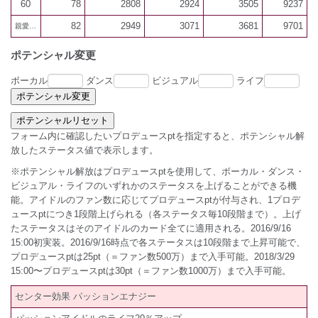
60
78
2808
2924
3505
9237
82
2949
3071
3681
9701
親愛100
ポテンシャル変更
ボーカル
ダンス
ビジュアル
ライフ
フォーム内に確認したいプロデュースptを指定すると、ポテンシャル解
放したステータス値で表示します。
※ポテンシャル解放はプロデュースptを使用して、ボーカル・ダンス・
ビジュアル・ライフのいずれかのステータスを上げることができる機
能。アイドルのファン数に応じてプロデュースptが付与され、1プロデ
ュースptにつき1段階上げられる（各ステータス毎10段階まで）。上げ
たステータスはそのアイドルのカード全てに適用される。2016/9/16
15:00初実装。2016/9/16時点で各ステータスは10段階まで上昇可能で、
プロデュースptは25pt（＝ファン数500万）まで入手可能。2018/3/29
15:00〜プロデュースptは30pt（＝ファン数1000万）まで入手可能。
センター効果 パッションエナジー