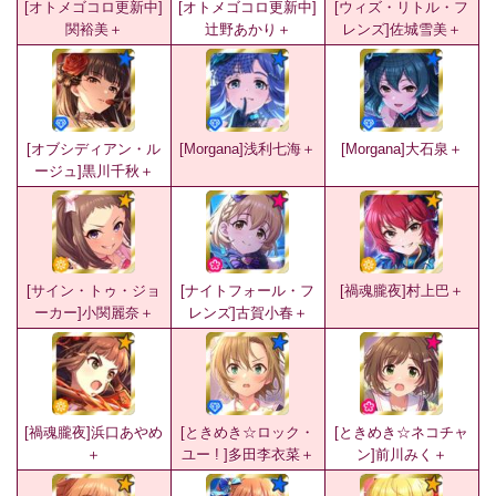
[オトメゴコロ更新中]
[オトメゴコロ更新中]
[ウィズ・リトル・フ
関裕美＋
辻野あかり＋
レンズ]佐城雪美＋
[オブシディアン・ル
[Morgana]浅利七海＋
[Morgana]大石泉＋
ージュ]黒川千秋＋
[サイン・トゥ・ジョ
[ナイトフォール・フ
[禍魂朧夜]村上巴＋
ーカー]小関麗奈＋
レンズ]古賀小春＋
[禍魂朧夜]浜口あやめ
[ときめき☆ロック・
[ときめき☆ネコチャ
＋
ユー ! ]多田李衣菜＋
ン]前川みく＋