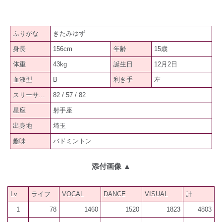
ふりがな
きたみゆず
身長
156cm
年齢
15歳
体重
43kg
誕生日
12月2日
血液型
B
利き手
左
スリーサイズ
82 / 57 / 82
星座
射手座
出身地
埼玉
趣味
バドミントン
添付画像
▲
Lv
ライフ
VOCAL
DANCE
VISUAL
計
1
78
1460
1520
1823
4803