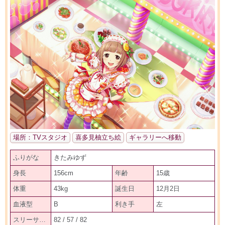
場所：TVスタジオ
喜多見柚立ち絵
ギャラリーへ移動
ふりがな
きたみゆず
身長
156cm
年齢
15歳
体重
43kg
誕生日
12月2日
血液型
B
利き手
左
スリーサイズ
82 / 57 / 82