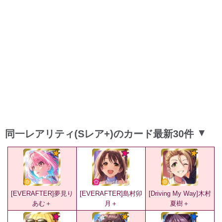
同一レアリティ(Sレア+)のカード最新30件
▲
[EVERAFTER]夢見り
[EVERAFTER]島村卯
[Driving My Way]木村
あむ＋
月＋
夏樹＋