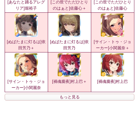
[あなたと踊るアレグ
[この世でただひとり
[この世でただひとり
リア]堀裕子
のはぁと]佐藤心＋
のはぁと]佐藤心
[ぬばたまに灯るは]依
[ぬばたまに灯るは]依
[サイン・トゥ・ジョ
田芳乃＋
田芳乃
ーカー]小関麗奈＋
[サイン・トゥ・ジョ
[禍魂朧夜]村上巴＋
[禍魂朧夜]村上巴
ーカー]小関麗奈
もっと見る