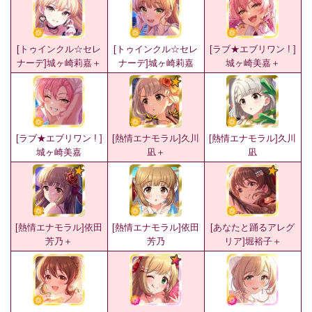
[トゥインクル☆セレ
[トゥインクル☆セレ
[ラブ★エブリワン ! ]
ナーデ]城ヶ崎莉嘉＋
ナーデ]城ヶ崎莉嘉
城ヶ崎美嘉＋
[ラブ★エブリワン ! ]
[熱情エナモラル]久川
[熱情エナモラル]久川
城ヶ崎美嘉
凪＋
凪
[熱情エナモラル]依田
[熱情エナモラル]依田
[あなたと踊るアレグ
芳乃＋
芳乃
リア]堀裕子＋