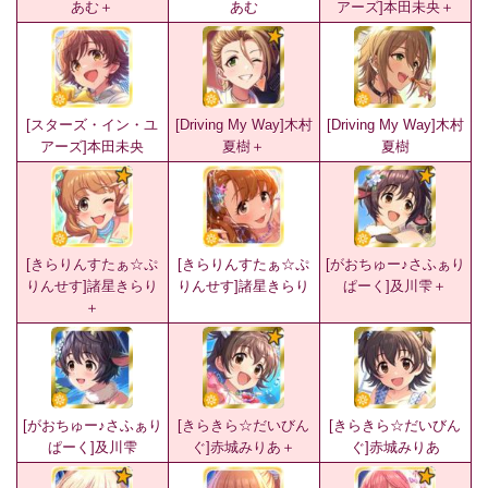
あむ＋
あむ
アーズ]本田未央＋
[スターズ・イン・ユ
[Driving My Way]木村
[Driving My Way]木村
アーズ]本田未央
夏樹＋
夏樹
[きらりんすたぁ☆ぷ
[きらりんすたぁ☆ぷ
[がおちゅー♪さふぁり
りんせす]諸星きらり
りんせす]諸星きらり
ぱーく]及川雫＋
＋
[がおちゅー♪さふぁり
[きらきら☆だいびん
[きらきら☆だいびん
ぱーく]及川雫
ぐ]赤城みりあ＋
ぐ]赤城みりあ