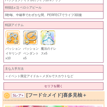
パッションアイドルのライフ20％アップ
特技(Lv.1) ペロ☆アピール
8秒毎、中確率でわずかな間、PERFECTでライフ3回復
特訓アイテム
パッション
パッション
魔法のドレ
イヤリング
ペンダント
スx5
x10
x5
主な入手方法
＜イベント限定アイドル＞メダルでスカウトなど
セリフを開く
[フード☆メイド]喜多見柚＋
Sレア+