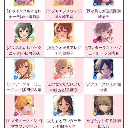
[トゥインクル☆セレ
[ラブ★エブリワン ! ]
[我が美しき理想郷]神
ナーデ]城ヶ崎莉嘉
城ヶ崎美嘉
崎蘭子
[乙女のおいしいピク
[あなたと踊るアレグ
[ワンダーラスト・ヴ
ニック]小日向美穂
リア]堀裕子
ェール]一ノ瀬志希
[ディア・マイ・ミュ
[この世でただひとり
[ノクス・グロリア]速
ージック]多田李衣菜
のはぁと]佐藤心
水奏
[ミスティーク・シピ]
[ありすとワンダーラ
[ぬばたまに灯るは]依
宮本フレデリカ
ンド]橘ありす
田芳乃