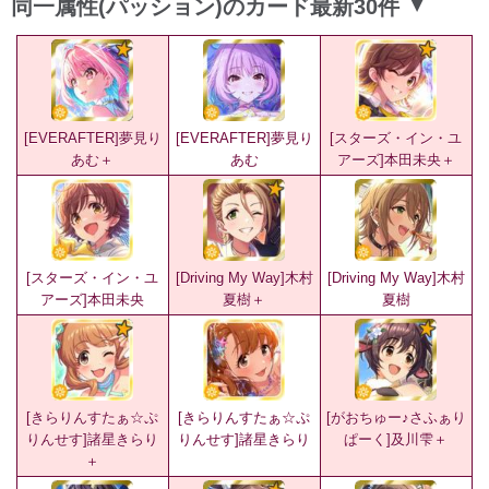
同一属性(パッション)のカード最新30件
▲
[EVERAFTER]夢見り
[EVERAFTER]夢見り
[スターズ・イン・ユ
あむ＋
あむ
アーズ]本田未央＋
[スターズ・イン・ユ
[Driving My Way]木村
[Driving My Way]木村
アーズ]本田未央
夏樹＋
夏樹
[きらりんすたぁ☆ぷ
[きらりんすたぁ☆ぷ
[がおちゅー♪さふぁり
りんせす]諸星きらり
りんせす]諸星きらり
ぱーく]及川雫＋
＋