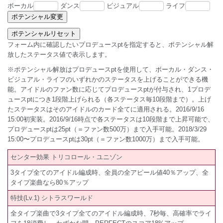
ボーカル
ダンス
ビジュアル
ライフ
フォーム内に確認したいプロデュースptを指定すると、ポテンシャル解
放したステータス値で表示します。
※ポテンシャル解放はプロデュースptを使用して、ボーカル・ダンス・
ビジュアル・ライフのいずれかのステータスを上げることができる機
能。アイドルのファン数に応じてプロデュースptが付与され、1プロデ
ュースptにつき1段階上げられる（各ステータス毎10段階まで）。上げ
たステータスはそのアイドルのカード全てに適用される。2016/9/16
15:00初実装。2016/9/16時点で各ステータスは10段階まで上昇可能で、
プロデュースptは25pt（＝ファン数500万）まで入手可能。2018/3/29
15:00〜プロデュースptは30pt（＝ファン数1000万）まで入手可能。
センター効果 トリコロール・ユニゾン
3タイプ全てのアイドル編成時、全員の全アピール値40％アップ、全
タイプ楽曲なら80％アップ
特技(Lv.1) シトラスワールド
全タイプ楽曲で3タイプ全てのアイドル編成時、7秒毎、高確率でライ