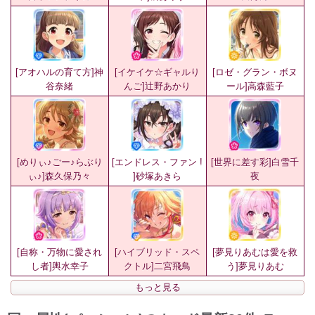
[アオハルの育て方]神
[イケイケ☆ギャルり
[ロゼ・グラン・ボヌ
谷奈緒
んご]辻野あかり
ール]高森藍子
[めりぃ♪ごー♪らぶり
[エンドレス・ファン !
[世界に差す彩]白雪千
ぃ♪]森久保乃々
]砂塚あきら
夜
[自称・万物に愛され
[ハイブリッド・スペ
[夢見りあむは愛を救
し者]輿水幸子
クトル]二宮飛鳥
う]夢見りあむ
もっと見る