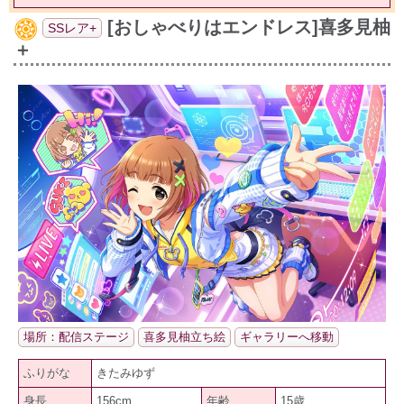
[おしゃべりはエンドレス]喜多見柚
SSレア+
＋
場所：配信ステージ
喜多見柚立ち絵
ギャラリーへ移動
ふりがな
きたみゆず
身長
156cm
年齢
15歳