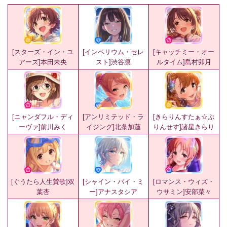
[スターズ・イン・ユ
[インペリウム・セレ
[キャッチミー・オー
アーズ]本田未央
スト]渋谷凛
ルタイム]島村卯月
[ニャンダフル・ディ
[アンリミテッド・ラ
[きらりんすたぁ☆ぷ
ーヴァ]前川みく
イジング]北条加蓮
りんせす]諸星きらり
[ぐうたら人生賛歌]双
[シャイン・バイ・ミ
[ロマンス・ウィズ・
葉杏
ー]アナスタシア
ウサミン]安部菜々