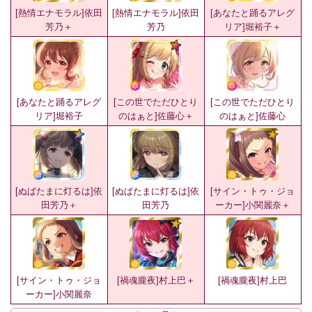
[熱情エナモラル]依田
[熱情エナモラル]依田
[あなたと踊るアレグ
芳乃＋
芳乃
リア]堀裕子＋
[あなたと踊るアレグ
[この世でただひとり
[この世でただひとり
リア]堀裕子
のはぁと]佐藤心＋
のはぁと]佐藤心
[ぬばたまに灯るは]依
[ぬばたまに灯るは]依
[サイン・トゥ・ジョ
田芳乃＋
田芳乃
ーカー]小関麗奈＋
[サイン・トゥ・ジョ
[禍魂朧夜]村上巴＋
[禍魂朧夜]村上巴
ーカー]小関麗奈