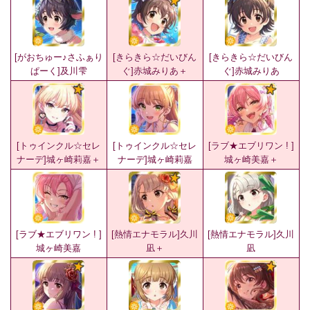
[がおちゅー♪さふぁり
[きらきら☆だいびん
[きらきら☆だいびん
ぱーく]及川雫
ぐ]赤城みりあ＋
ぐ]赤城みりあ
[トゥインクル☆セレ
[トゥインクル☆セレ
[ラブ★エブリワン ! ]
ナーデ]城ヶ崎莉嘉＋
ナーデ]城ヶ崎莉嘉
城ヶ崎美嘉＋
[ラブ★エブリワン ! ]
[熱情エナモラル]久川
[熱情エナモラル]久川
城ヶ崎美嘉
凪＋
凪