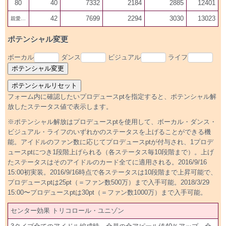
80
40
7332
2184
2885
12401
42
7699
2294
3030
13023
親愛200
ポテンシャル変更
ボーカル
ダンス
ビジュアル
ライフ
フォーム内に確認したいプロデュースptを指定すると、ポテンシャル解
放したステータス値で表示します。
※ポテンシャル解放はプロデュースptを使用して、ボーカル・ダンス・
ビジュアル・ライフのいずれかのステータスを上げることができる機
能。アイドルのファン数に応じてプロデュースptが付与され、1プロデ
ュースptにつき1段階上げられる（各ステータス毎10段階まで）。上げ
たステータスはそのアイドルのカード全てに適用される。2016/9/16
15:00初実装。2016/9/16時点で各ステータスは10段階まで上昇可能で、
プロデュースptは25pt（＝ファン数500万）まで入手可能。2018/3/29
15:00〜プロデュースptは30pt（＝ファン数1000万）まで入手可能。
センター効果 トリコロール・ユニゾン