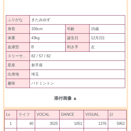
ふりがな
きたみゆず
身長
156cm
年齢
15歳
体重
43kg
誕生日
12月2日
血液型
B
利き手
左
スリーサイズ
82 / 57 / 82
星座
射手座
出身地
埼玉
趣味
バドミントン
添付画像
▲
Lv
ライフ
VOCAL
DANCE
VISUAL
計
1
40
3525
1051
1376
5952