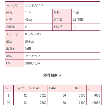
ふりがな
とときあいり
身長
161cm
年齢
18歳
体重
46kg
誕生日
12月8日
血液型
O
利き手
右
スリーサイズ
86 / 58 / 88
星座
射手座
出身地
秋田
趣味
ケーキ作り
CV
原田ひとみ
添付画像
▲
Lv
ライフ
VOCAL
DANCE
VISUAL
計
1
42
3929
36
3835
7800
90
42
7580
70
7400
15050