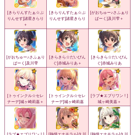
[きらりんすたぁ☆ぷ
[きらりんすたぁ☆ぷ
[がおちゅー♪さふぁり
りんせす]諸星きらり
りんせす]諸星きらり
ぱーく]及川雫＋
＋
[がおちゅー♪さふぁり
[きらきら☆だいびん
[きらきら☆だいびん
ぱーく]及川雫
ぐ]赤城みりあ＋
ぐ]赤城みりあ
[トゥインクル☆セレ
[トゥインクル☆セレ
[ラブ★エブリワン ! ]
ナーデ]城ヶ崎莉嘉＋
ナーデ]城ヶ崎莉嘉
城ヶ崎美嘉＋
[ラブ★エブリワン ! ]
[熱情エナモラル]久川
[熱情エナモラル]久川