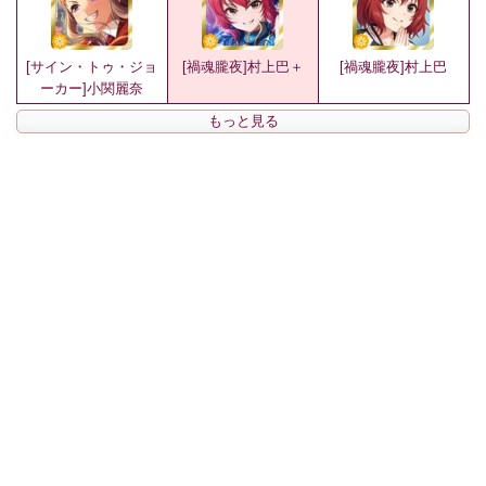
[サイン・トゥ・ジョ
[禍魂朧夜]村上巴＋
[禍魂朧夜]村上巴
ーカー]小関麗奈
もっと見る