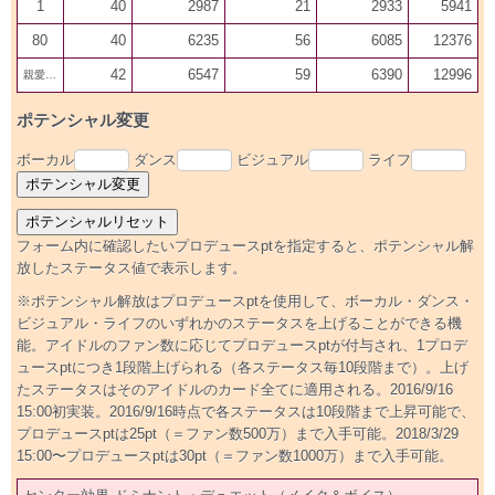
1
40
2987
21
2933
5941
80
40
6235
56
6085
12376
42
6547
59
6390
12996
親愛200
ポテンシャル変更
ボーカル
ダンス
ビジュアル
ライフ
フォーム内に確認したいプロデュースptを指定すると、ポテンシャル解
放したステータス値で表示します。
※ポテンシャル解放はプロデュースptを使用して、ボーカル・ダンス・
ビジュアル・ライフのいずれかのステータスを上げることができる機
能。アイドルのファン数に応じてプロデュースptが付与され、1プロデ
ュースptにつき1段階上げられる（各ステータス毎10段階まで）。上げ
たステータスはそのアイドルのカード全てに適用される。2016/9/16
15:00初実装。2016/9/16時点で各ステータスは10段階まで上昇可能で、
プロデュースptは25pt（＝ファン数500万）まで入手可能。2018/3/29
15:00〜プロデュースptは30pt（＝ファン数1000万）まで入手可能。