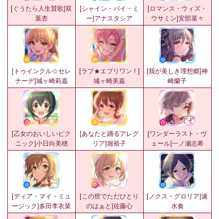
[ぐうたら人生賛歌]双
[シャイン・バイ・ミ
[ロマンス・ウィズ・
葉杏
ー]アナスタシア
ウサミン]安部菜々
[トゥインクル☆セレ
[ラブ★エブリワン ! ]
[我が美しき理想郷]神
ナーデ]城ヶ崎莉嘉
城ヶ崎美嘉
崎蘭子
[乙女のおいしいピク
[あなたと踊るアレグ
[ワンダーラスト・ヴ
ニック]小日向美穂
リア]堀裕子
ェール]一ノ瀬志希
[ディア・マイ・ミュ
[この世でただひとり
[ノクス・グロリア]速
ージック]多田李衣菜
のはぁと]佐藤心
水奏