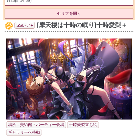
月28日 14:59）
セリフを開く
[摩天楼は十時の眠り]十時愛梨＋
SSレア+
場所：美術館・パーティー会場
十時愛梨立ち絵
ギャラリーへ移動