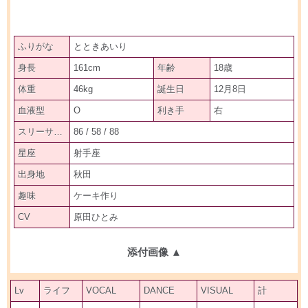
ふりがな
とときあいり
身長
161cm
年齢
18歳
体重
46kg
誕生日
12月8日
血液型
O
利き手
右
スリーサイズ
86 / 58 / 88
星座
射手座
出身地
秋田
趣味
ケーキ作り
CV
原田ひとみ
添付画像
▲
Lv
ライフ
VOCAL
DANCE
VISUAL
計