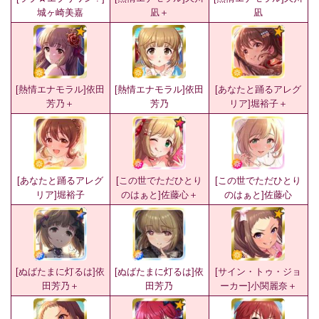
城ヶ崎美嘉
凪＋
凪
[熱情エナモラル]依田
[熱情エナモラル]依田
[あなたと踊るアレグ
芳乃＋
芳乃
リア]堀裕子＋
[あなたと踊るアレグ
[この世でただひとり
[この世でただひとり
リア]堀裕子
のはぁと]佐藤心＋
のはぁと]佐藤心
[ぬばたまに灯るは]依
[ぬばたまに灯るは]依
[サイン・トゥ・ジョ
田芳乃＋
田芳乃
ーカー]小関麗奈＋