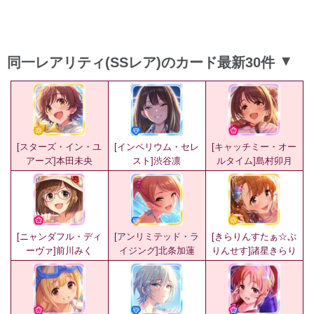
同一レアリティ(SSレア)のカード最新30件
▲
[スターズ・イン・ユ
[インペリウム・セレ
[キャッチミー・オー
アーズ]本田未央
スト]渋谷凛
ルタイム]島村卯月
[ニャンダフル・ディ
[アンリミテッド・ラ
[きらりんすたぁ☆ぷ
ーヴァ]前川みく
イジング]北条加蓮
りんせす]諸星きらり