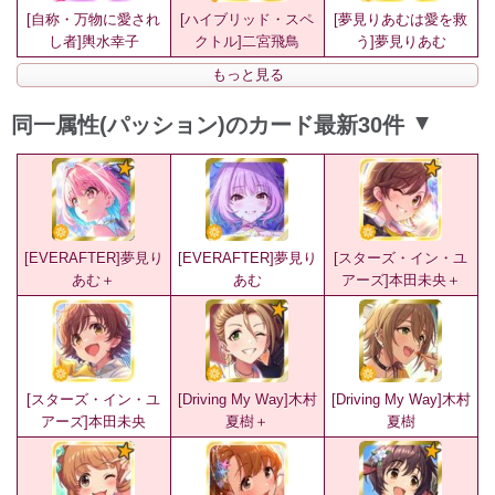
[自称・万物に愛され
[ハイブリッド・スペ
[夢見りあむは愛を救
し者]輿水幸子
クトル]二宮飛鳥
う]夢見りあむ
もっと見る
同一属性(パッション)のカード最新30件
▲
[EVERAFTER]夢見り
[EVERAFTER]夢見り
[スターズ・イン・ユ
あむ＋
あむ
アーズ]本田未央＋
[スターズ・イン・ユ
[Driving My Way]木村
[Driving My Way]木村
アーズ]本田未央
夏樹＋
夏樹