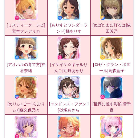
[ミスティーク・シピ]
[ありすとワンダーラ
[ぬばたまに灯るは]依
宮本フレデリカ
ンド]橘ありす
田芳乃
[アオハルの育て方]神
[イケイケ☆ギャルり
[ロゼ・グラン・ボヌ
谷奈緒
んご]辻野あかり
ール]高森藍子
[めりぃ♪ごー♪らぶり
[エンドレス・ファン !
[世界に差す彩]白雪千
ぃ♪]森久保乃々
]砂塚あきら
夜