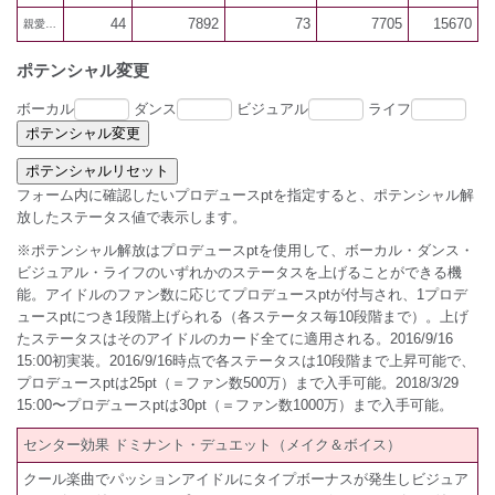
44
7892
73
7705
15670
親愛600
ポテンシャル変更
ボーカル
ダンス
ビジュアル
ライフ
フォーム内に確認したいプロデュースptを指定すると、ポテンシャル解
放したステータス値で表示します。
※ポテンシャル解放はプロデュースptを使用して、ボーカル・ダンス・
ビジュアル・ライフのいずれかのステータスを上げることができる機
能。アイドルのファン数に応じてプロデュースptが付与され、1プロデ
ュースptにつき1段階上げられる（各ステータス毎10段階まで）。上げ
たステータスはそのアイドルのカード全てに適用される。2016/9/16
15:00初実装。2016/9/16時点で各ステータスは10段階まで上昇可能で、
プロデュースptは25pt（＝ファン数500万）まで入手可能。2018/3/29
15:00〜プロデュースptは30pt（＝ファン数1000万）まで入手可能。
センター効果 ドミナント・デュエット（メイク＆ボイス）
クール楽曲でパッションアイドルにタイプボーナスが発生しビジュア