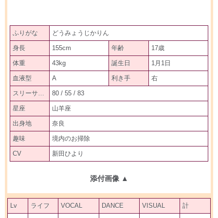
ふりがな
どうみょうじかりん
身長
155cm
年齢
17歳
体重
43kg
誕生日
1月1日
血液型
A
利き手
右
スリーサイズ
80 / 55 / 83
星座
山羊座
出身地
奈良
趣味
境内のお掃除
CV
新田ひより
添付画像
▲
Lv
ライフ
VOCAL
DANCE
VISUAL
計