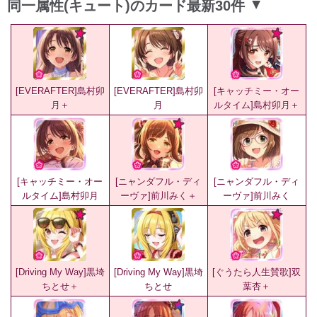
同一属性(キュート)のカード最新30件
▲
[EVERAFTER]島村卯
[EVERAFTER]島村卯
[キャッチミー・オー
月＋
月
ルタイム]島村卯月＋
[キャッチミー・オー
[ニャンダフル・ディ
[ニャンダフル・ディ
ルタイム]島村卯月
ーヴァ]前川みく＋
ーヴァ]前川みく
[Driving My Way]黒埼
[Driving My Way]黒埼
[ぐうたら人生賛歌]双
ちとせ＋
ちとせ
葉杏＋