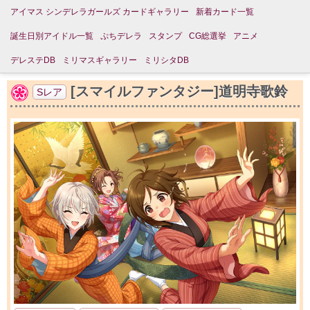
アイマス シンデレラガールズ カードギャラリー
新着カード一覧
誕生日別アイドル一覧
ぷちデレラ
スタンプ
CG総選挙
アニメ
デレステDB
ミリマスギャラリー
ミリシタDB
[スマイルファンタジー]道明寺歌鈴
Sレア