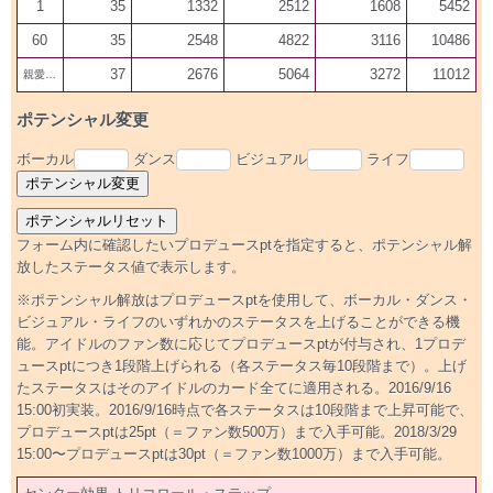
1
35
1332
2512
1608
5452
60
35
2548
4822
3116
10486
37
2676
5064
3272
11012
親愛100
ポテンシャル変更
ボーカル
ダンス
ビジュアル
ライフ
フォーム内に確認したいプロデュースptを指定すると、ポテンシャル解
放したステータス値で表示します。
※ポテンシャル解放はプロデュースptを使用して、ボーカル・ダンス・
ビジュアル・ライフのいずれかのステータスを上げることができる機
能。アイドルのファン数に応じてプロデュースptが付与され、1プロデ
ュースptにつき1段階上げられる（各ステータス毎10段階まで）。上げ
たステータスはそのアイドルのカード全てに適用される。2016/9/16
15:00初実装。2016/9/16時点で各ステータスは10段階まで上昇可能で、
プロデュースptは25pt（＝ファン数500万）まで入手可能。2018/3/29
15:00〜プロデュースptは30pt（＝ファン数1000万）まで入手可能。