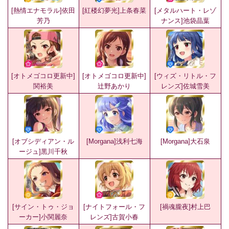
[熱情エナモラル]依田
[紅楼幻夢光]上条春菜
[メタルハート・レゾ
芳乃
ナンス]池袋晶葉
[オトメゴコロ更新中]
[オトメゴコロ更新中]
[ウィズ・リトル・フ
関裕美
辻野あかり
レンズ]佐城雪美
[オブシディアン・ル
[Morgana]浅利七海
[Morgana]大石泉
ージュ]黒川千秋
[サイン・トゥ・ジョ
[ナイトフォール・フ
[禍魂朧夜]村上巴
ーカー]小関麗奈
レンズ]古賀小春