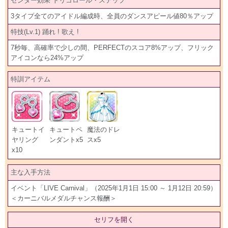
センター効果 トリコロール・ステップ
3タイプ全てのアイドル編成時、全員のダンスアピール値80％アップ
特技(Lv.1) 踊れ ! 歌え !
7秒毎、高確率で少しの間、PERFECTのスコア8%アップ、フリック
アイコンなら24%アップ
特訓アイテム
キュートイ
キュートペ
魔法のドレ
ヤリング
ンダントx5
スx5
x10
主な入手方法
イベント「LIVE Carnival」（2025年1月1日 15:00 ～ 1月12日 20:59）
＜カーニバルメダルチャンス報酬＞
セリフを開く