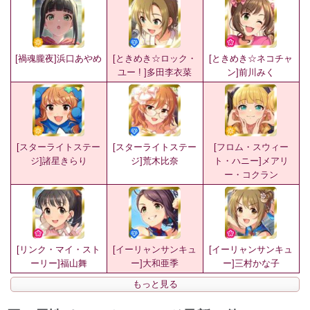
[禍魂朧夜]浜口あやめ
[ときめき☆ロック・
[ときめき☆ネコチャ
ユー ! ]多田李衣菜
ン]前川みく
[スターライトステー
[スターライトステー
[フロム・スウィー
ジ]諸星きらり
ジ]荒木比奈
ト・ハニー]メアリ
ー・コクラン
[リンク・マイ・スト
[イーリャンサンキュ
[イーリャンサンキュ
ーリー]福山舞
ー]大和亜季
ー]三村かな子
もっと見る