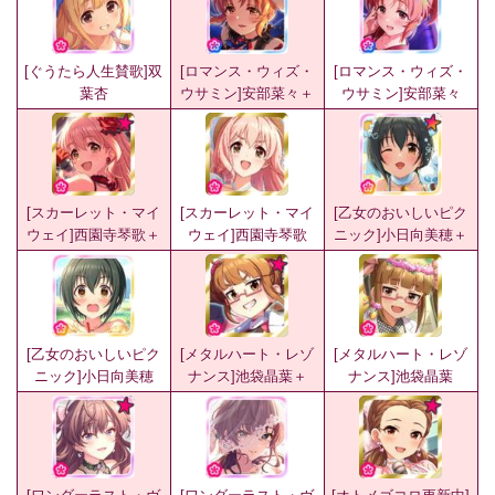
[ぐうたら人生賛歌]双
[ロマンス・ウィズ・
[ロマンス・ウィズ・
葉杏
ウサミン]安部菜々＋
ウサミン]安部菜々
[スカーレット・マイ
[スカーレット・マイ
[乙女のおいしいピク
ウェイ]西園寺琴歌＋
ウェイ]西園寺琴歌
ニック]小日向美穂＋
[乙女のおいしいピク
[メタルハート・レゾ
[メタルハート・レゾ
ニック]小日向美穂
ナンス]池袋晶葉＋
ナンス]池袋晶葉