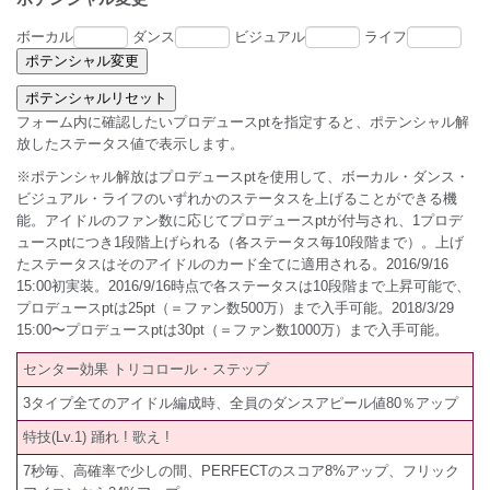
ボーカル
ダンス
ビジュアル
ライフ
フォーム内に確認したいプロデュースptを指定すると、ポテンシャル解
放したステータス値で表示します。
※ポテンシャル解放はプロデュースptを使用して、ボーカル・ダンス・
ビジュアル・ライフのいずれかのステータスを上げることができる機
能。アイドルのファン数に応じてプロデュースptが付与され、1プロデ
ュースptにつき1段階上げられる（各ステータス毎10段階まで）。上げ
たステータスはそのアイドルのカード全てに適用される。2016/9/16
15:00初実装。2016/9/16時点で各ステータスは10段階まで上昇可能で、
プロデュースptは25pt（＝ファン数500万）まで入手可能。2018/3/29
15:00〜プロデュースptは30pt（＝ファン数1000万）まで入手可能。
センター効果 トリコロール・ステップ
3タイプ全てのアイドル編成時、全員のダンスアピール値80％アップ
特技(Lv.1) 踊れ ! 歌え !
7秒毎、高確率で少しの間、PERFECTのスコア8%アップ、フリック