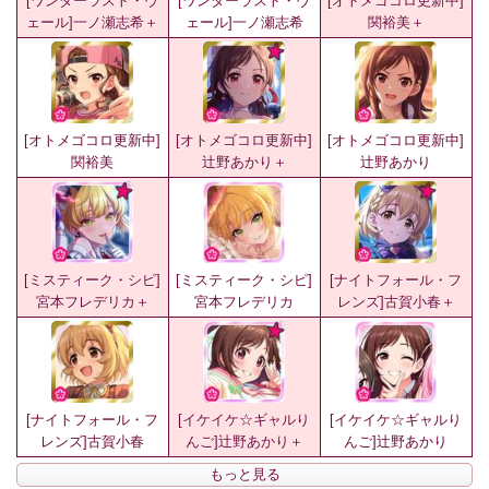
[ワンダーラスト・ヴ
[ワンダーラスト・ヴ
[オトメゴコロ更新中]
ェール]一ノ瀬志希＋
ェール]一ノ瀬志希
関裕美＋
[オトメゴコロ更新中]
[オトメゴコロ更新中]
[オトメゴコロ更新中]
関裕美
辻野あかり＋
辻野あかり
[ミスティーク・シピ]
[ミスティーク・シピ]
[ナイトフォール・フ
宮本フレデリカ＋
宮本フレデリカ
レンズ]古賀小春＋
[ナイトフォール・フ
[イケイケ☆ギャルり
[イケイケ☆ギャルり
レンズ]古賀小春
んご]辻野あかり＋
んご]辻野あかり
もっと見る