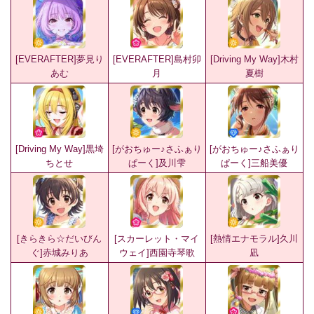
[EVERAFTER]夢見り
[EVERAFTER]島村卯
[Driving My Way]木村
あむ
月
夏樹
[Driving My Way]黒埼
[がおちゅー♪さふぁり
[がおちゅー♪さふぁり
ちとせ
ぱーく]及川雫
ぱーく]三船美優
[きらきら☆だいびん
[スカーレット・マイ
[熱情エナモラル]久川
ぐ]赤城みりあ
ウェイ]西園寺琴歌
凪