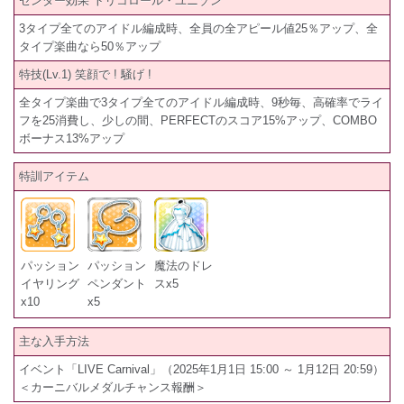
センター効果 トリコロール・ユニゾン
3タイプ全てのアイドル編成時、全員の全アピール値25％アップ、全
タイプ楽曲なら50％アップ
特技(Lv.1) 笑顔で ! 騒げ !
全タイプ楽曲で3タイプ全てのアイドル編成時、9秒毎、高確率でライ
フを25消費し、少しの間、PERFECTのスコア15%アップ、COMBO
ボーナス13%アップ
特訓アイテム
パッション
パッション
魔法のドレ
イヤリング
ペンダント
スx5
x10
x5
主な入手方法
イベント「LIVE Carnival」（2025年1月1日 15:00 ～ 1月12日 20:59）
＜カーニバルメダルチャンス報酬＞