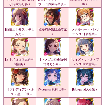
ぐ]赤城みりあ＋
ウェイ]西園寺琴歌＋
凪＋
[熱情エナモラル]依田
[紅楼幻夢光]上条春菜
[メタルハート・レゾ
芳乃＋
＋
ナンス]池袋晶葉＋
[オトメゴコロ更新中]
[オトメゴコロ更新中]
[ウィズ・リトル・フ
関裕美＋
辻野あかり＋
レンズ]佐城雪美＋
[オブシディアン・ル
[Morgana]浅利七海＋
[Morgana]大石泉＋
ージュ]黒川千秋＋