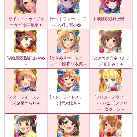
[サイン・トゥ・ジョ
[ナイトフォール・フ
[禍魂朧夜]村上巴＋
ーカー]小関麗奈＋
レンズ]古賀小春＋
[禍魂朧夜]浜口あやめ
[ときめき☆ロック・
[ときめき☆ネコチャ
＋
ユー ! ]多田李衣菜＋
ン]前川みく＋
[スターライトステー
[スターライトステー
[フロム・スウィー
ジ]諸星きらり＋
ジ]荒木比奈＋
ト・ハニー]メアリ
ー・コクラン＋