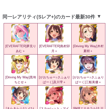
同一レアリティ(Sレア+)のカード最新30件
▲
[EVERAFTER]夢見り
[EVERAFTER]島村卯
[Driving My Way]木村
あむ＋
月＋
夏樹＋
[Driving My Way]黒埼
[がおちゅー♪さふぁり
[がおちゅー♪さふぁり
ちとせ＋
ぱーく]及川雫＋
ぱーく]三船美優＋
[きらきら☆だいびん
[スカーレット・マイ
[熱情エナモラル]久川