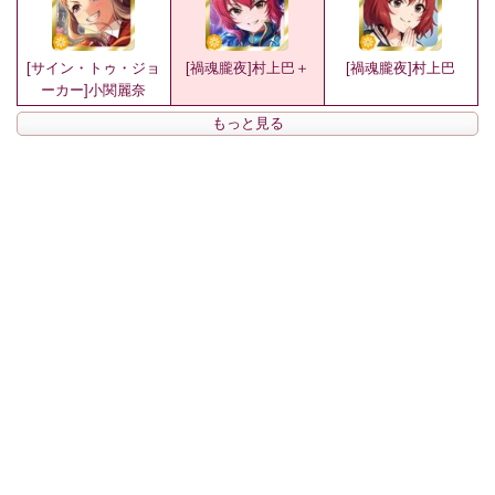
[サイン・トゥ・ジョ
[禍魂朧夜]村上巴＋
[禍魂朧夜]村上巴
ーカー]小関麗奈
もっと見る