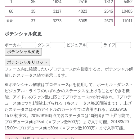
1
35
1624
2516
1312
5452
60
35
3117
4823
2545
10485
37
3273
5065
2673
11011
親愛100
ポテンシャル変更
ボーカル
ダンス
ビジュアル
ライフ
フォーム内に確認したいプロデュースptを指定すると、ポテンシャル解
放したステータス値で表示します。
※ポテンシャル解放はプロデュースptを使用して、ボーカル・ダンス・
ビジュアル・ライフのいずれかのステータスを上げることができる機
能。アイドルのファン数に応じてプロデュースptが付与され、1プロデ
ュースptにつき1段階上げられる（各ステータス毎10段階まで）。上げ
たステータスはそのアイドルのカード全てに適用される。2016/9/16
15:00初実装。2016/9/16時点で各ステータスは10段階まで上昇可能で、
プロデュースptは25pt（＝ファン数500万）まで入手可能。2018/3/29
15:00〜プロデュースptは30pt（＝ファン数1000万）まで入手可能。