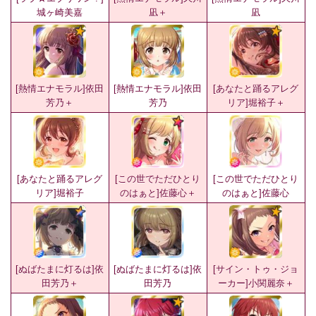
城ヶ崎美嘉
凪＋
凪
[熱情エナモラル]依田
[熱情エナモラル]依田
[あなたと踊るアレグ
芳乃＋
芳乃
リア]堀裕子＋
[あなたと踊るアレグ
[この世でただひとり
[この世でただひとり
リア]堀裕子
のはぁと]佐藤心＋
のはぁと]佐藤心
[ぬばたまに灯るは]依
[ぬばたまに灯るは]依
[サイン・トゥ・ジョ
田芳乃＋
田芳乃
ーカー]小関麗奈＋