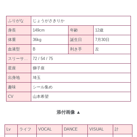
ふりがな
じょうがさきりか
身長
149cm
年齢
12歳
体重
36kg
誕生日
7月30日
血液型
B
利き手
左
スリーサイズ
72 / 54 / 75
星座
獅子座
出身地
埼玉
趣味
シール集め
CV
山本希望
添付画像
▲
Lv
ライフ
VOCAL
DANCE
VISUAL
計