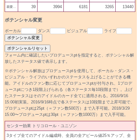
39
3994
6181
3265
13440
親愛300
ポテンシャル変更
ボーカル
ダンス
ビジュアル
ライフ
フォーム内に確認したいプロデュースptを指定すると、ポテンシャル解
放したステータス値で表示します。
※ポテンシャル解放はプロデュースptを使用して、ボーカル・ダンス・
ビジュアル・ライフのいずれかのステータスを上げることができる機
能。アイドルのファン数に応じてプロデュースptが付与され、1プロデ
ュースptにつき1段階上げられる（各ステータス毎10段階まで）。上げ
たステータスはそのアイドルのカード全てに適用される。2016/9/16
15:00初実装。2016/9/16時点で各ステータスは10段階まで上昇可能で、
プロデュースptは25pt（＝ファン数500万）まで入手可能。2018/3/29
15:00〜プロデュースptは30pt（＝ファン数1000万）まで入手可能。
センター効果 トリコロール・ユニゾン
3タイプ全てのアイドル編成時、全員の全アピール値25％アップ、全