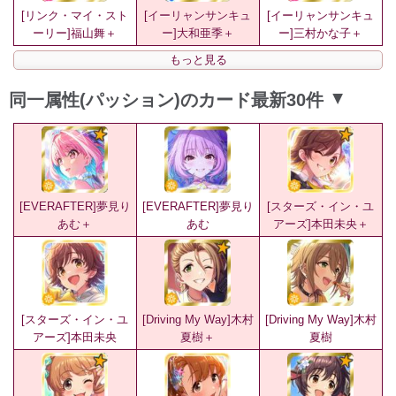
[リンク・マイ・スト
[イーリャンサンキュ
[イーリャンサンキュ
ーリー]福山舞＋
ー]大和亜季＋
ー]三村かな子＋
もっと見る
同一属性(パッション)のカード最新30件
▲
[EVERAFTER]夢見り
[EVERAFTER]夢見り
[スターズ・イン・ユ
あむ＋
あむ
アーズ]本田未央＋
[スターズ・イン・ユ
[Driving My Way]木村
[Driving My Way]木村
アーズ]本田未央
夏樹＋
夏樹