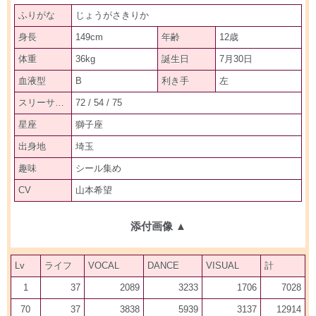
ふりがな
じょうがさきりか
身長
149cm
年齢
12歳
体重
36kg
誕生日
7月30日
血液型
B
利き手
左
スリーサイズ
72 / 54 / 75
星座
獅子座
出身地
埼玉
趣味
シール集め
CV
山本希望
添付画像
▲
Lv
ライフ
VOCAL
DANCE
VISUAL
計
1
37
2089
3233
1706
7028
70
37
3838
5939
3137
12914