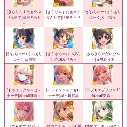
[きらりんすたぁ☆ぷ
[きらりんすたぁ☆ぷ
[がおちゅー♪さふぁり
りんせす]諸星きらり
りんせす]諸星きらり
ぱーく]及川雫＋
＋
[がおちゅー♪さふぁり
[きらきら☆だいびん
[きらきら☆だいびん
ぱーく]及川雫
ぐ]赤城みりあ＋
ぐ]赤城みりあ
[トゥインクル☆セレ
[トゥインクル☆セレ
[ラブ★エブリワン ! ]
ナーデ]城ヶ崎莉嘉＋
ナーデ]城ヶ崎莉嘉
城ヶ崎美嘉＋
[ラブ★エブリワン ! ]
[熱情エナモラル]久川
[熱情エナモラル]久川