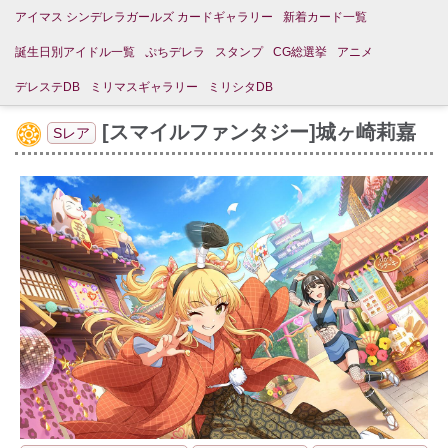
アイマス シンデレラガールズ カードギャラリー
新着カード一覧
誕生日別アイドル一覧
ぷちデレラ
スタンプ
CG総選挙
アニメ
デレステDB
ミリマスギャラリー
ミリシタDB
[スマイルファンタジー]城ヶ崎莉嘉
Sレア