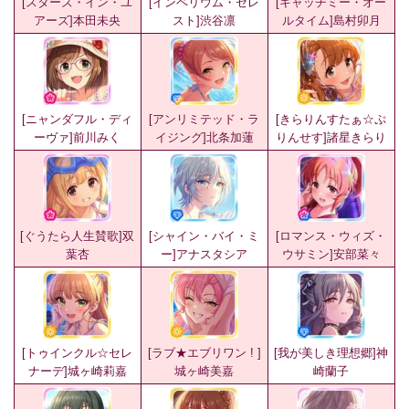
[スターズ・イン・ユ
[インペリウム・セレ
[キャッチミー・オー
アーズ]本田未央
スト]渋谷凛
ルタイム]島村卯月
[ニャンダフル・ディ
[アンリミテッド・ラ
[きらりんすたぁ☆ぷ
ーヴァ]前川みく
イジング]北条加蓮
りんせす]諸星きらり
[ぐうたら人生賛歌]双
[シャイン・バイ・ミ
[ロマンス・ウィズ・
葉杏
ー]アナスタシア
ウサミン]安部菜々
[トゥインクル☆セレ
[ラブ★エブリワン ! ]
[我が美しき理想郷]神
ナーデ]城ヶ崎莉嘉
城ヶ崎美嘉
崎蘭子