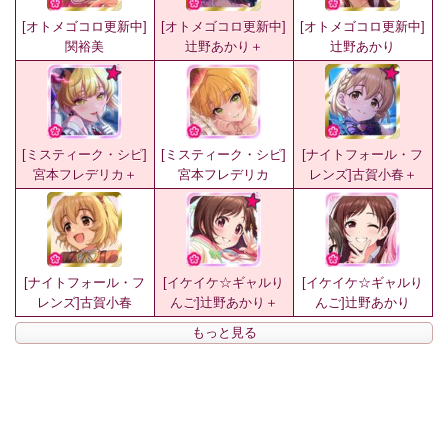
[オトメゴコロ更新中]
[オトメゴコロ更新中]
[オトメゴコロ更新中]
関裕美
辻野あかり＋
辻野あかり
[ミスティーク・シピ]
[ミスティーク・シピ]
[ナイトフォール・フ
宮本フレデリカ＋
宮本フレデリカ
レンズ]古賀小春＋
[ナイトフォール・フ
[イケイケ☆ギャルり
[イケイケ☆ギャルり
レンズ]古賀小春
んご]辻野あかり＋
んご]辻野あかり
もっと見る