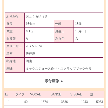
ふりがな
おとくらゆうき
身長
164cm
年齢
13歳
体重
40kg
誕生日
10月6日
血液型
A
利き手
右
スリーサイズ
70 / 53 / 74
星座
天秤座
出身地
岡山
趣味
ミックスジュース作り・スクラップブック作り
添付画像
▲
Lv
ライフ
VOCAL
DANCE
VISUAL
計
1
40
1374
3536
1043
5953