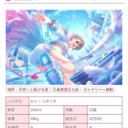
場所：天空へと延びる道
乙倉悠貴立ち絵
ギャラリーへ移動
ふりがな
おとくらゆうき
身長
164cm
年齢
13歳
体重
40kg
誕生日
10月6日
血液型
A
利き手
右