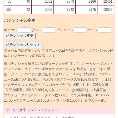
80
40
2862
7373
2166
12401
42
3006
7742
2275
13023
親愛200
ポテンシャル変更
ボーカル
ダンス
ビジュアル
ライフ
フォーム内に確認したいプロデュースptを指定すると、ポテンシャル解
放したステータス値で表示します。
※ポテンシャル解放はプロデュースptを使用して、ボーカル・ダンス・
ビジュアル・ライフのいずれかのステータスを上げることができる機
能。アイドルのファン数に応じてプロデュースptが付与され、1プロデ
ュースptにつき1段階上げられる（各ステータス毎10段階まで）。上げ
たステータスはそのアイドルのカード全てに適用される。2016/9/16
15:00初実装。2016/9/16時点で各ステータスは10段階まで上昇可能で、
プロデュースptは25pt（＝ファン数500万）まで入手可能。2018/3/29
15:00〜プロデュースptは30pt（＝ファン数1000万）まで入手可能。
センター効果 シンデレラウィッシュ