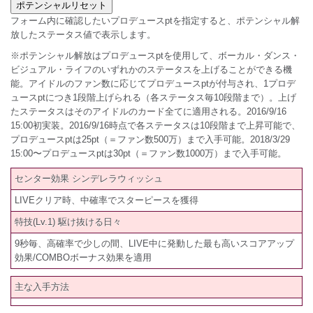
フォーム内に確認したいプロデュースptを指定すると、ポテンシャル解
放したステータス値で表示します。
※ポテンシャル解放はプロデュースptを使用して、ボーカル・ダンス・
ビジュアル・ライフのいずれかのステータスを上げることができる機
能。アイドルのファン数に応じてプロデュースptが付与され、1プロデ
ュースptにつき1段階上げられる（各ステータス毎10段階まで）。上げ
たステータスはそのアイドルのカード全てに適用される。2016/9/16
15:00初実装。2016/9/16時点で各ステータスは10段階まで上昇可能で、
プロデュースptは25pt（＝ファン数500万）まで入手可能。2018/3/29
15:00〜プロデュースptは30pt（＝ファン数1000万）まで入手可能。
センター効果 シンデレラウィッシュ
LIVEクリア時、中確率でスターピースを獲得
特技(Lv.1) 駆け抜ける日々
9秒毎、高確率で少しの間、LIVE中に発動した最も高いスコアアップ
効果/COMBOボーナス効果を適用
主な入手方法