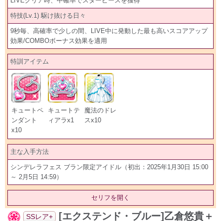
LIVEクリア時、中確率でスターピースを獲得
特技(Lv.1) 駆け抜ける日々
9秒毎、高確率で少しの間、LIVE中に発動した最も高いスコアアップ
効果/COMBOボーナス効果を適用
特訓アイテム
キュートペ
キュートテ
魔法のドレ
ンダント
ィアラx1
スx10
x10
主な入手方法
シンデレラフェス ブラン限定アイドル（初出：2025年1月30日 15:00
～ 2月5日 14:59）
セリフを開く
[エクステンド・ブルー]乙倉悠貴＋
SSレア+