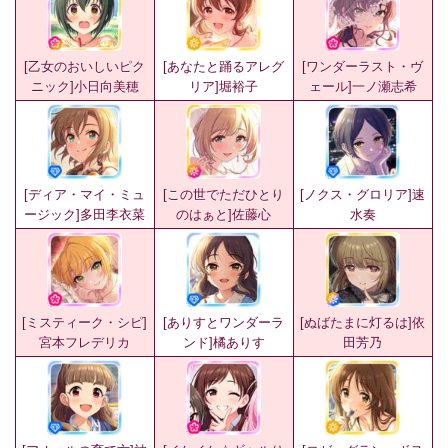
[乙女のおいしいピク
[あなたと踊るアレグ
[ワンダーラスト・ヴ
ニック]小日向美穂
リア]堀裕子
ェール]一ノ瀬志希
[ディア・マイ・ミュ
[この世でただひとり
[ノクス・グロリア]速
ージック]多田李衣菜
のはぁと]佐藤心
水奏
[ミスティーク・シピ]
[ありすとワンダーラ
[ぬばたまに灯るは]依
宮本フレデリカ
ンド]橘ありす
田芳乃