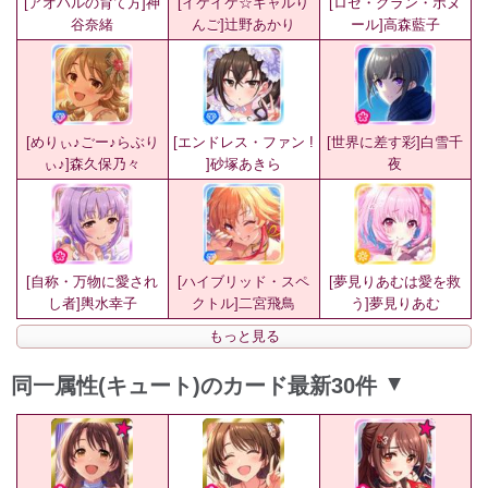
[アオハルの育て方]神
[イケイケ☆ギャルり
[ロゼ・グラン・ボヌ
谷奈緒
んご]辻野あかり
ール]高森藍子
[めりぃ♪ごー♪らぶり
[エンドレス・ファン !
[世界に差す彩]白雪千
ぃ♪]森久保乃々
]砂塚あきら
夜
[自称・万物に愛され
[ハイブリッド・スペ
[夢見りあむは愛を救
し者]輿水幸子
クトル]二宮飛鳥
う]夢見りあむ
もっと見る
同一属性(キュート)のカード最新30件
▲