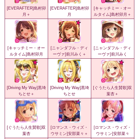
[EVERAFTER]島村卯
[EVERAFTER]島村卯
[キャッチミー・オー
月＋
月
ルタイム]島村卯月＋
[キャッチミー・オー
[ニャンダフル・ディ
[ニャンダフル・ディ
ルタイム]島村卯月
ーヴァ]前川みく＋
ーヴァ]前川みく
[Driving My Way]黒埼
[Driving My Way]黒埼
[ぐうたら人生賛歌]双
ちとせ＋
ちとせ
葉杏＋
[ぐうたら人生賛歌]双
[ロマンス・ウィズ・
[ロマンス・ウィズ・
葉杏
ウサミン]安部菜々＋
ウサミン]安部菜々