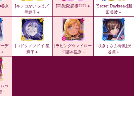
神谷奈
[キノコがいっぱい]
[華美爛漫]楊菲菲＋
[Secret Daybreak]新
星輝子＋
田美波＋
ガーデ
[コドクノツドイ]星
[ラビング☆マイロー
[咲きすさぶ青嵐]渋
美＋
輝子＋
ド]藤本里奈＋
谷凛＋
うぃっ
穂＋