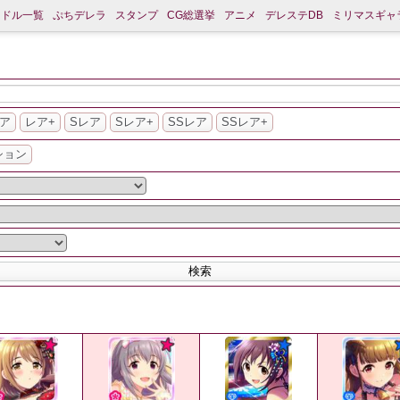
イドル一覧
ぷちデレラ
スタンプ
CG総選挙
アニメ
デレステDB
ミリマスギャ
ア
レア+
Sレア
Sレア+
SSレア
SSレア+
ション