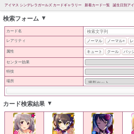
アイマス シンデレラガールズ カードギャラリー
新着カード一覧
誕生日別ア
検索フォーム
▲
カード名
レアリティ
ノーマル
ノーマル+
レ
属性
キュート
クール
パッ
センター効果
特技
場所
カード検索結果
▲