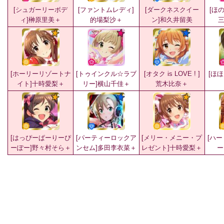
[シュガーリーボデ
[ファントムレディ]
[ダークネスクイー
[ほ
ィ]榊原里美＋
的場梨沙＋
ン]和久井留美
[ホーリーリゾートナ
[トゥインクル☆ラブ
[オタク is LOVE ! ]
[ほほ
イト]十時愛梨＋
リー]横山千佳＋
荒木比奈＋
[はっぴーぱーりーぴ
[パーティーロックア
[メリー・メニー・プ
[ハ
ーぽー]野々村そら＋
ンセム]多田李衣菜＋
レゼント]十時愛梨＋
ー