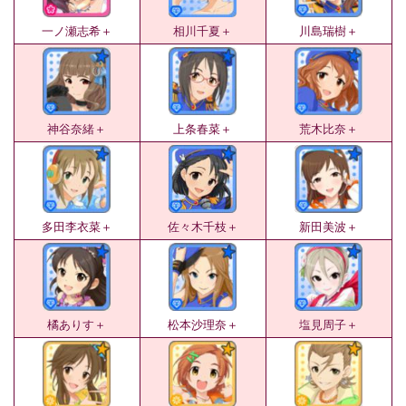
一ノ瀬志希＋
相川千夏＋
川島瑞樹＋
神谷奈緒＋
上条春菜＋
荒木比奈＋
多田李衣菜＋
佐々木千枝＋
新田美波＋
橘ありす＋
松本沙理奈＋
塩見周子＋