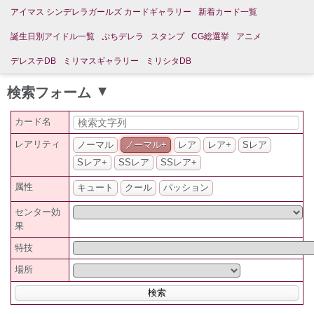
アイマス シンデレラガールズ カードギャラリー
新着カード一覧
誕生日別アイドル一覧
ぷちデレラ
スタンプ
CG総選挙
アニメ
デレステDB
ミリマスギャラリー
ミリシタDB
検索フォーム
▲
カード名
レアリティ
ノーマル
ノーマル+
レア
レア+
Sレア
Sレア+
SSレア
SSレア+
属性
キュート
クール
パッション
センター効
果
特技
場所