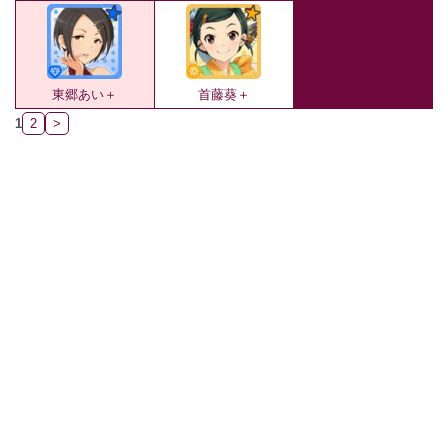
東郷あい＋
首藤葵＋
1
2
>