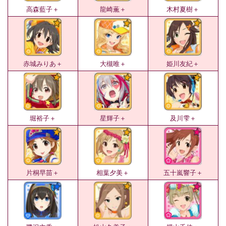
高森藍子＋
龍崎薫＋
木村夏樹＋
赤城みりあ＋
大槻唯＋
姫川友紀＋
堀裕子＋
星輝子＋
及川雫＋
片桐早苗＋
相葉夕美＋
五十嵐響子＋