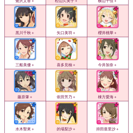
鷺沢文香＋
松山久美子＋
横山千佳＋
黒川千秋＋
矢口美羽＋
櫻井桃華＋
三船美優＋
喜多見柚＋
今井加奈＋
藤原肇＋
依田芳乃＋
棟方愛海＋
水木聖來＋
的場梨沙＋
持田亜里沙＋