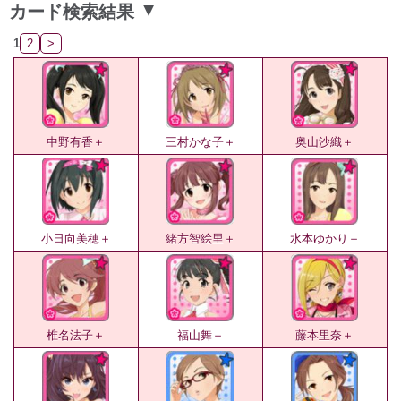
カード検索結果
▲
1
2
>
中野有香＋
三村かな子＋
奥山沙織＋
小日向美穂＋
緒方智絵里＋
水本ゆかり＋
椎名法子＋
福山舞＋
藤本里奈＋