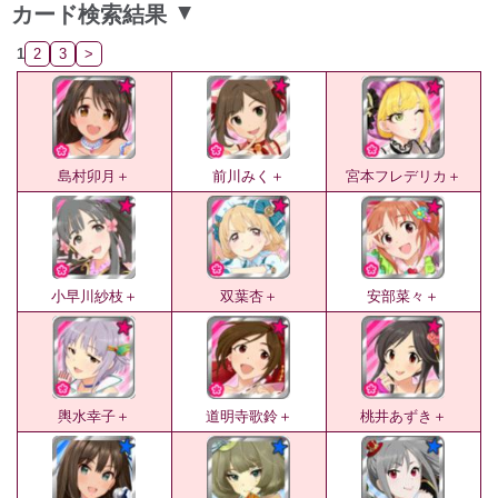
カード検索結果
▲
1
2
3
>
島村卯月＋
前川みく＋
宮本フレデリカ＋
小早川紗枝＋
双葉杏＋
安部菜々＋
輿水幸子＋
道明寺歌鈴＋
桃井あずき＋