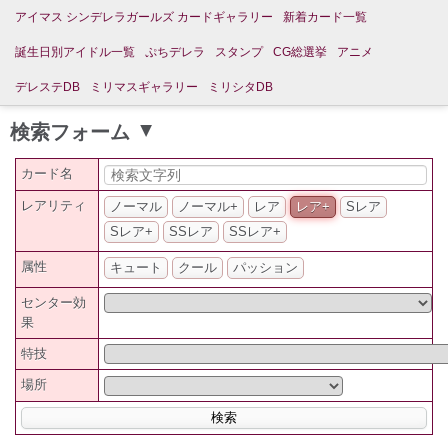
アイマス シンデレラガールズ カードギャラリー
新着カード一覧
誕生日別アイドル一覧
ぷちデレラ
スタンプ
CG総選挙
アニメ
デレステDB
ミリマスギャラリー
ミリシタDB
検索フォーム
▲
カード名
レアリティ
ノーマル
ノーマル+
レア
レア+
Sレア
Sレア+
SSレア
SSレア+
属性
キュート
クール
パッション
センター効
果
特技
場所