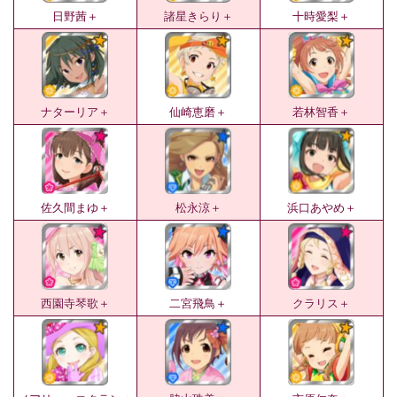
日野茜＋
諸星きらり＋
十時愛梨＋
ナターリア＋
仙崎恵磨＋
若林智香＋
佐久間まゆ＋
松永涼＋
浜口あやめ＋
西園寺琴歌＋
二宮飛鳥＋
クラリス＋