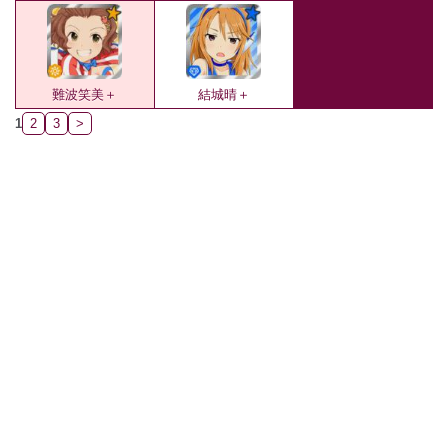
難波笑美＋
結城晴＋
1
2
3
>