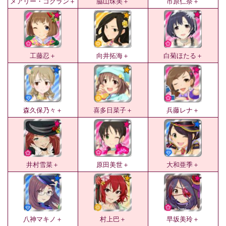
メアリー・コクラン＋
脇山珠美＋
市原仁奈＋
工藤忍＋
向井拓海＋
白菊ほたる＋
森久保乃々＋
喜多日菜子＋
兵藤レナ＋
井村雪菜＋
原田美世＋
大和亜季＋
八神マキノ＋
村上巴＋
早坂美玲＋