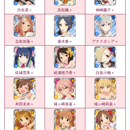
渋谷凛＋
高垣楓＋
神崎蘭子＋
北条加蓮＋
速水奏＋
アナスタシア＋
佐城雪美＋
綾瀬穂乃香＋
白坂小梅＋
本田未央＋
城ヶ崎美嘉＋
城ヶ崎莉嘉＋