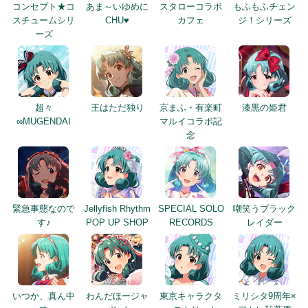
コンセプト★コ
あま～いゆめに
スタローコラボ
もふもふチェン
スチュームシリ
CHU♥
カフェ
ジ！シリーズ
ーズ
超々
王はただ独り
京まふ・有楽町
漆黒の姫君
∞MUGENDAI
マルイコラボ記
念
緊急事態なので
Jellyfish Rhythm
SPECIAL SOLO
嘲笑うブラック
す♪
POP UP SHOP
RECORDS
レイダー
いつか、真ん中
わんだほージャ
東京キャラクタ
ミリシタ9周年×