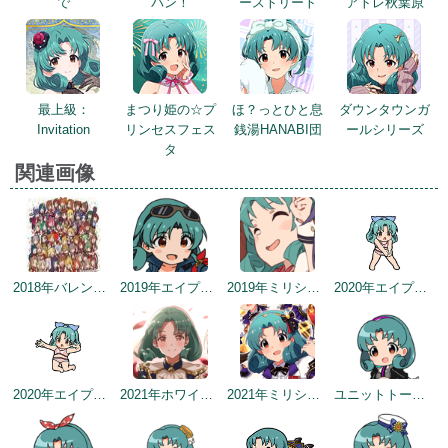
で
パン！
ーストリート
アトレ秋葉原
最上級：
まつり姫の☆プ
ほ？っとひと息
ダウンタウンガ
Invitation
リンセスフェス
銭湯HANABI団
ールシリーズ
タ
関連画像
2018年バレンタインデー公式ツイート
2019年エイプリルミニゲーム
2019年ミリシタ2周年カウントダウン（2日前）
2020年エイプリルフールネタ
2020年エイプリルフールネタ
2021年ホワイトデートップ画面
2021年ミリシタ4周年トップ画面
ユニットトークイメージ（2021-07-29～）