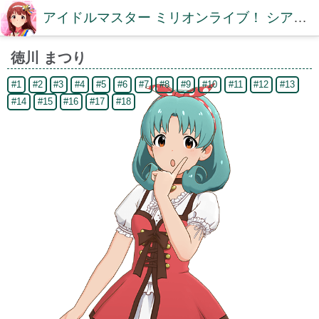
アイドルマスター ミリオンライブ！ シアターデイズDB【ミリシタDB】
徳川 まつり
#1
#2
#3
#4
#5
#6
#7
#8
#9
#10
#11
#12
#13
#14
#15
#16
#17
#18