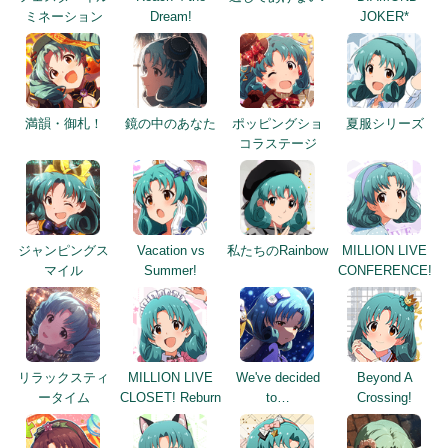
ミネーション
Dream!
JOKER*
満韻・御札！
鏡の中のあなた
ポッピングショ
夏服シリーズ
コラステージ
ジャンピングス
Vacation vs
私たちのRainbow
MILLION LIVE
マイル
Summer!
CONFERENCE!
リラックスティ
MILLION LIVE
We've decided
Beyond A
ータイム
CLOSET! Reburn
to…
Crossing!