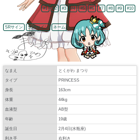
#1
#2
#3
#4
#5
#6
#7
#8
#9
#10
SRサイン
SSRサイン
ネーム
なまえ
とくがわ まつり
タイプ
PRINCESS
身長
163cm
体重
44kg
血液型
AB型
年齢
19歳
誕生日
2月4日(水瓶座)
利き手
右利き