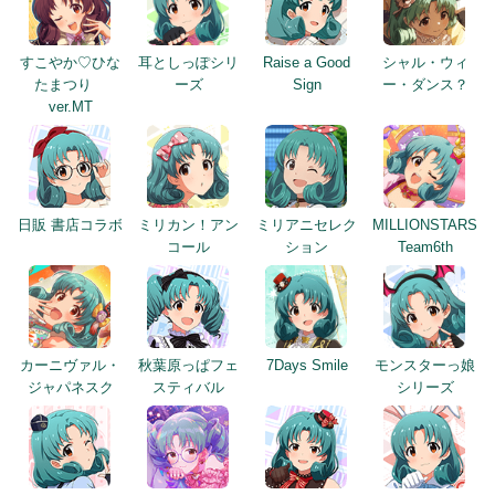
すこやか♡ひな
耳としっぽシリ
Raise a Good
シャル・ウィ
たまつり
ーズ
Sign
ー・ダンス？
ver.MT
日販 書店コラボ
ミリカン！アン
ミリアニセレク
MILLIONSTARS
コール
ション
Team6th
カーニヴァル・
秋葉原っぱフェ
7Days Smile
モンスターっ娘
ジャパネスク
スティバル
シリーズ