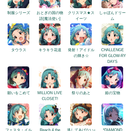
制服シリーズ
おとぎの国の物
クリスマス★ス
しゃぼんドリー
語[魔法使い]
イーツ
ム
タウラス
キラキラ花道
発射！アイドル
CHALLENGE
の輝き☆
FOR GLOW-RY
DAYS
願いをこめて
MILLION LIVE
祭りのあと
姫の宝物
CLOSET!
フェスタ・イル
Reach 4 the
逃してあげない♪
*DIAMOND