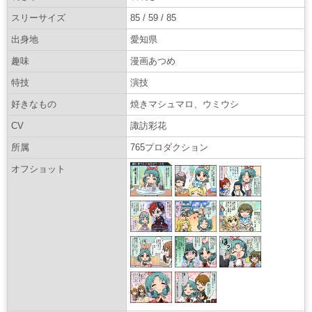
スリーサイズ
85 / 59 / 85
出身地
愛知県
趣味
漫画あつめ
特技
演技
好きなもの
焼きマシュマロ、ウミウシ
CV
諏訪彩花
所属
765プロダクション
オフショット