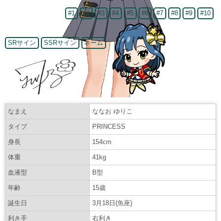
#1
#2
#3
#4
#5
#6
#7
#8
#9
#10
SRサイン
SSRサイン
ネーム
なまえ
ななお ゆりこ
タイプ
PRINCESS
身長
154cm
体重
41kg
血液型
B型
年齢
15歳
誕生日
3月18日(魚座)
利き手
右利き