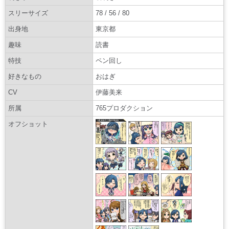
スリーサイズ
78 / 56 / 80
出身地
東京都
趣味
読書
特技
ペン回し
好きなもの
おはぎ
CV
伊藤美来
所属
765プロダクション
オフショット