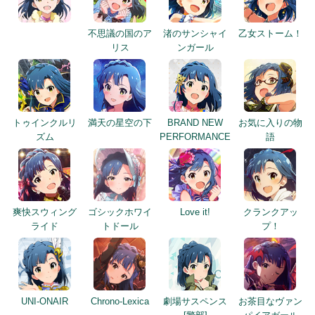
不思議の国のア
渚のサンシャイ
乙女ストーム！
リス
ンガール
トゥインクルリ
満天の星空の下
BRAND NEW
お気に入りの物
ズム
PERFORMANCE
語
爽快スウィング
ゴシックホワイ
Love it!
クランクアッ
ライド
トドール
プ！
UNI-ONAIR
Chrono-Lexica
劇場サスペンス
お茶目なヴァン