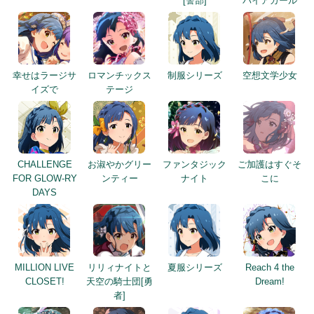
[警部]
パイアガール
幸せはラージサ
ロマンチックス
制服シリーズ
空想文学少女
イズで
テージ
CHALLENGE
お淑やかグリー
ファンタジック
ご加護はすぐそ
FOR GLOW-RY
ンティー
ナイト
こに
DAYS
MILLION LIVE
リリィナイトと
夏服シリーズ
Reach 4 the
CLOSET!
天空の騎士団[勇
Dream!
者]