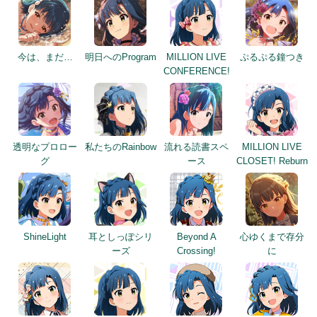
今は、まだ…
明日へのProgram
MILLION LIVE
ぷるぷる鐘つき
CONFERENCE!
透明なプロロー
私たちのRainbow
流れる読書スペ
MILLION LIVE
グ
ース
CLOSET! Reburn
ShineLight
耳としっぽシリ
Beyond A
心ゆくまで存分
ーズ
Crossing!
に