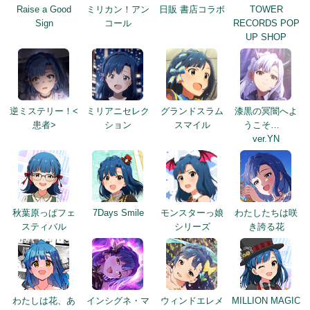
Raise a Good
ミリカン！アン
日販 書店コラボ
TOWER
Sign
コール
RECORDS POP
UP SHOP
逆ミステリー！<
ミリアニセレク
グランドスラム
漆黒の冥闇へよ
患者>
ション
スマイル
うこそ…
ver.YN
秋葉原っぱフェ
7Days Smile
モンスターっ娘
わたしたちは咲
スティバル
シリーズ
き誇る花
わたしは花、あ
インシグネ・マ
ウィンドエレメ
MILLION MAGIC