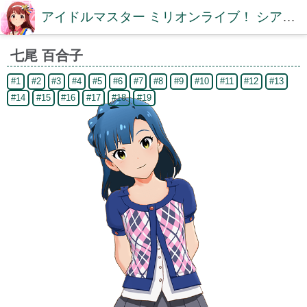
アイドルマスター ミリオンライブ！ シアターデイズDB【ミリシタDB】
七尾 百合子
#1
#2
#3
#4
#5
#6
#7
#8
#9
#10
#11
#12
#13
#14
#15
#16
#17
#18
#19