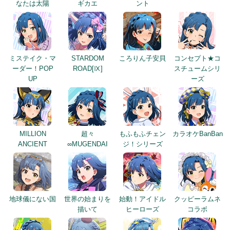
なたは太陽
ギカエ
ント
ミステイク・マ
STARDOM
ころりん子安貝
コンセプト★コ
ーダー！POP
ROAD[Ⅸ]
スチュームシリ
UP
ーズ
MILLION
超々
もふもふチェン
カラオケBanBan
ANCIENT
∞MUGENDAI
ジ！シリーズ
地球儀にない国
世界の始まりを
始動！アイドル
クッピーラムネ
描いて
ヒーローズ
コラボ