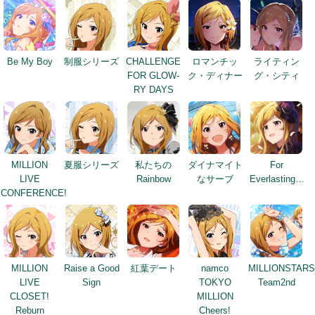
Be My Boy
制服シリーズ
CHALLENGE
ロマンチッ
ライティン
FOR GLOW-
ク・ディナー
グ・シティ
RY DAYS
MILLION
夏服シリーズ
私たちの
ダイナマイト
For
LIVE
Rainbow
なサーブ
Everlasting…
CONFERENCE!
MILLION
Raise a Good
紅葉デート
namco
MILLIONSTARS
LIVE
Sign
TOKYO
Team2nd
CLOSET!
MILLION
Reburn
Cheers!