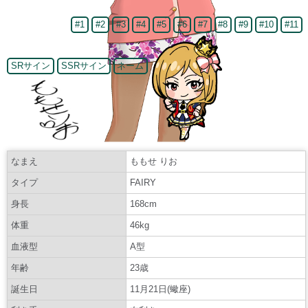
#1
#2
#3
#4
#5
#6
#7
#8
#9
#10
#11
SRサイン
SSRサイン
ネーム
なまえ
ももせ りお
タイプ
FAIRY
身長
168cm
体重
46kg
血液型
A型
年齢
23歳
誕生日
11月21日(蠍座)