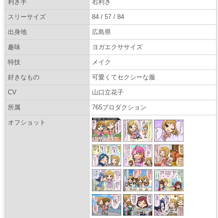
利き手
右利き
スリーサイズ
84 / 57 / 84
出身地
広島県
趣味
ヨガエクササイズ
特技
メイク
好きなもの
可愛くてセクシーな服
CV
山口立花子
所属
765プロダクション
オフショット