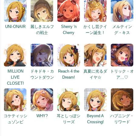
UNI-ONAIR
麗しきエルフ
Sherry 'n
かくし芸クイ
メルティン
の戦士
Cherry
ーン誕生！
グ・キス
MILLION
ドキドキ・カ
Reach 4 the
真夏に光るダ
トリック・オ
LIVE
ウントダウン
Dream!
イヤ☆
ア…♡
CLOSET!
コケティッシ
WHY?
耳としっぽシ
Beyond A
ハプニング・
ュゾンビ
リーズ
Crossing!
リワード