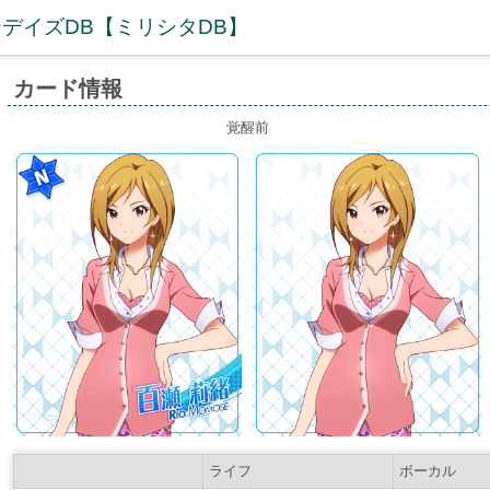
デイズDB【ミリシタDB】
カード情報
覚醒前
ライフ
ボーカル