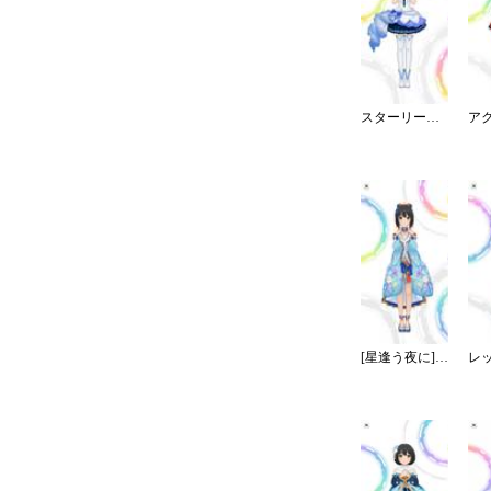
スターリースカイ・ブライト
[星逢う夜に]鷹富士茄子