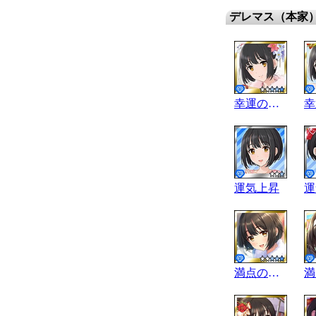
デレマス（本家
幸運の女神
運気上昇
運
満点の高志