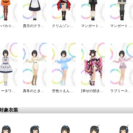
パンパカ☆パンプキンパーティー
貴方のクラシカルメイドコーデ
クリムゾン・ロッカーズ
マンガート ビームスコーデ／B
マンガート ビームスコーデ／W
ロリータワンピ・白薔薇姫の夢想
真冬のときめきホワイトニット
空色☆えんじぇるワンピ
[幸せの招き手]鷹富士茄子
ラブミースクールガール
更対象衣装