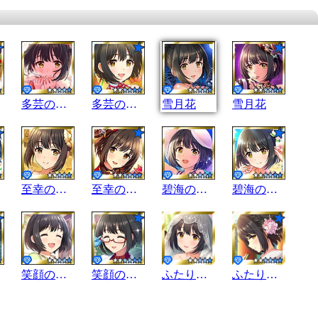
多芸の才女
多芸の才女
雪月花
雪月花
至幸の甘味
至幸の甘味
碧海の幸神
碧海の幸神
笑顔の成果
笑顔の成果
ふたりの縁
ふたりの縁