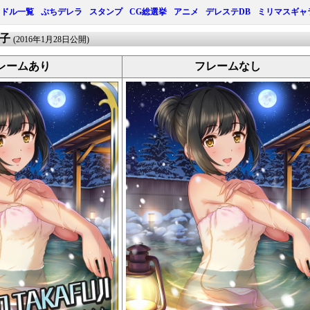
イドル一覧
ぷちデレラ
スタンプ
CG総選挙
アニメ
デレステDB
ミリマスギャ
茄子
(2016年1月28日公開)
レームあり
フレームなし