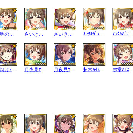
ﾐﾗｸﾙﾊﾟﾃｨｼｴｰﾙ☆
ﾐﾗｸﾙﾊﾟﾃｨｼｴ
大地のぱわー☆
さいきっく☆ﾎﾞｲｽ
さいきっく☆ﾎﾞｲｽ
夕焼けﾃﾚﾊﾟｼｰ
月夜見ｴｽﾊﾟｰ
月夜見ｴｽﾊﾟｰ
超常ﾊｲｽｸｰﾙ
超常ﾊｲｽｸ