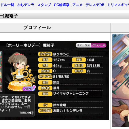
イドル一覧
ぷちデレラ
スタンプ
CG総選挙
アニメ
デレステDB
ミリマスギャ
ー]堀裕子
プロフィール