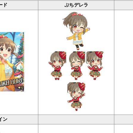
ード
ぷちデレラ
イン