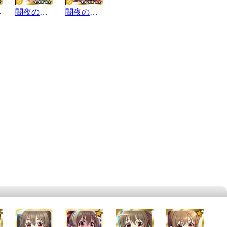
ｰｶｰ
闇夜の呼び声
闇夜の呼び声