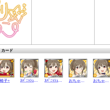
）カード
ｽﾊﾟﾆｯｼｭｽﾀｲﾙ
ｽﾊﾟﾆｯｼｭｽﾀｲﾙ
裕子+
おちゃめなｻｲｷｯｶｰ
おちゃめなｻｲｷｯｶｰ