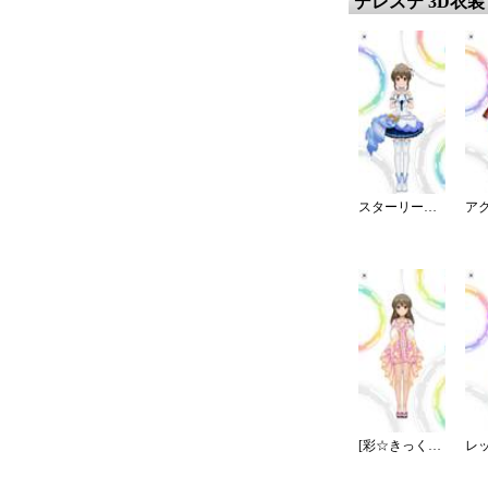
デレステ 3D衣装
スターリースカイ・ブライト
[彩☆きっく乙女]堀裕子