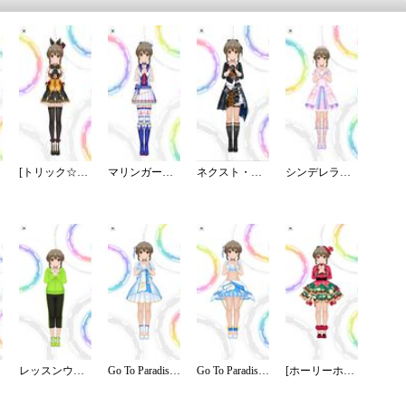
[トリック☆ジョーカー]堀裕子
マリンガール・カーニバル
ネクスト・フロンティア
シンデレラドリーム
レッスンウェア／パーカー／クロップド
Go To Paradise／ステージ
Go To Paradise／リゾート
[ホーリーホリデー]堀裕子