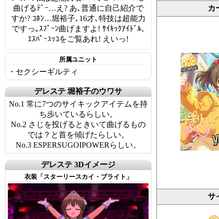
曲げるﾃﾞｰ…え? あ､普通に自己紹介で
カ
すか? ｺﾎﾝ…堀裕子､16才､特技は超能力
ですっ｡ｽﾌﾟｰﾝ曲げますよ! ｻｲｷｯｸｱｲﾄﾞﾙ､
ｴｽﾊﾟｰﾕｯｺをご覧あれ! えいっ!
所属ユニット
・セクシーギルティ
デレステ 堀裕子のウワサ
No.1 常に7つのサイキックアイテムを持
ち歩いているらしい。
No.2 さじを投げるときいて曲げるもの
では？と首を傾げたらしい。
No.3 ESPERSUGOIPOWERらしい。
デレステ 3Dイメージ
衣装「スターリースカイ・ブライト」
サ