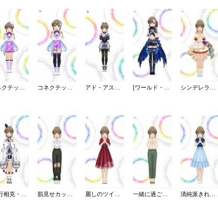
コネクテッド・パラレル／スカート
コネクテッド・パラレル／パンツ
アド・アストラ
[ワールド・ディストーション]堀裕子
シンデレラ・コレクション／ブライト
[五行相克・陰陽ぱわー]堀裕子
肌見せカットアウト＆デニム＞
麗しのツイードワンピース
一緒に過ごす休日パンツスタイル
清純派きれいめフリルブラウス