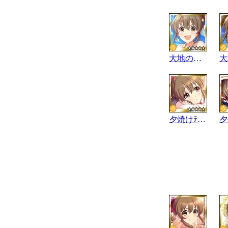
大地のぱわー☆
夕焼けﾃﾚﾊﾟｼｰ