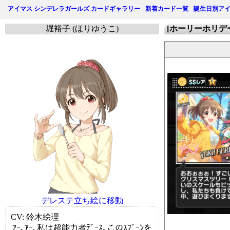
アイマス シンデレラガールズ カードギャラリー
新着カード一覧
誕生日別ア
堀裕子 (ほりゆうこ)
[ホーリーホリデ
デレステ立ち絵に移動
CV: 鈴木絵理
ｱｰ､ｱｰ､私は超能力者ﾃﾞｰｽ｡このｽﾌﾟｰﾝを