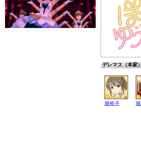
デレマス（本家
堀裕子
堀