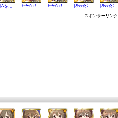
ｾｰｼｭﾝｴﾅｼﾞｰ
ｾｰｼｭﾝｴﾅｼﾞｰ
ﾄﾘｯｸ☆ｼﾞｮｰｶｰ
ﾄﾘｯｸ☆ｼﾞｮ
奇跡を結ぶ手
スポンサーリンク