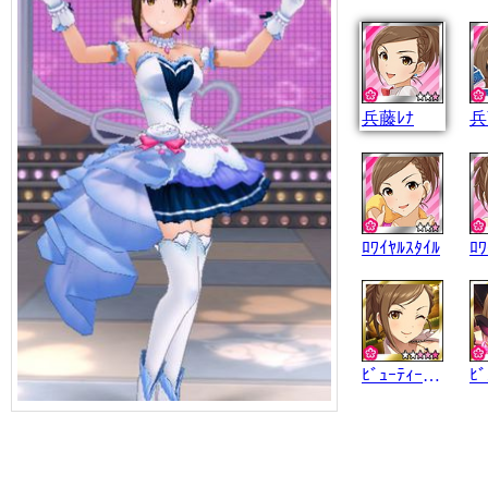
兵藤ﾚﾅ
兵
ﾛﾜｲﾔﾙｽﾀｲﾙ
ﾛﾜ
ﾋﾞｭｰﾃｨｰｳｨｯﾁ