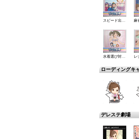
スピード出し過ぎ注意！
水着選び対決…と！
ローディングキ
デレステ劇場