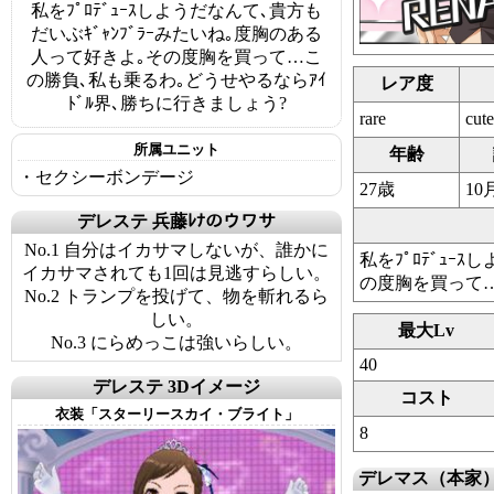
私をﾌﾟﾛﾃﾞｭｰｽしようだなんて､貴方も
だいぶｷﾞｬﾝﾌﾞﾗｰみたいね｡度胸のある
人って好きよ｡その度胸を買って…こ
の勝負､私も乗るわ｡どうせやるならｱｲ
レア度
ﾄﾞﾙ界､勝ちに行きましょう?
rare
cute
所属ユニット
年齢
・セクシーボンデージ
27歳
10
デレステ 兵藤ﾚﾅのウワサ
No.1 自分はイカサマしないが、誰かに
私をﾌﾟﾛﾃﾞｭｰ
イカサマされても1回は見逃すらしい。
の度胸を買って…
No.2 トランプを投げて、物を斬れるら
しい。
最大Lv
No.3 にらめっこは強いらしい。
40
デレステ 3Dイメージ
コスト
衣装「スターリースカイ・ブライト」
8
デレマス（本家