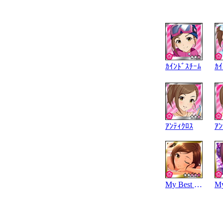
ｶｲﾝﾄﾞｽﾁｰﾑ
ｶｲ
ｱﾝﾃｨｸﾛｽ
ｱﾝ
My Best Bet