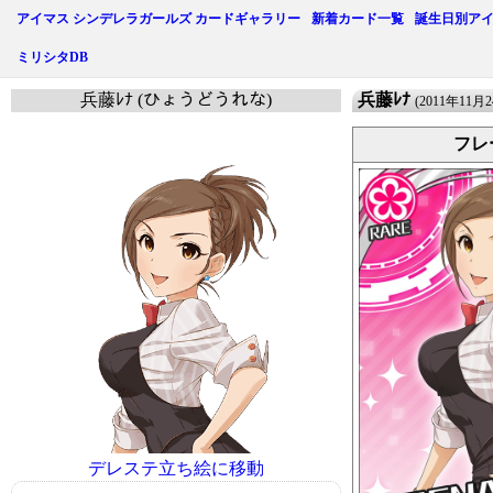
アイマス シンデレラガールズ カードギャラリー
新着カード一覧
誕生日別ア
ミリシタDB
兵藤ﾚﾅ (ひょうどうれな)
兵藤ﾚﾅ
(2011年11月
フレ
デレステ立ち絵に移動