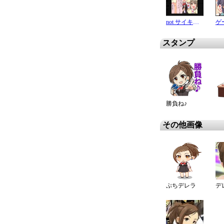
not サイキック
ゲ
スタンプ
勝負ね♪
その他画像
ぷちデレラ