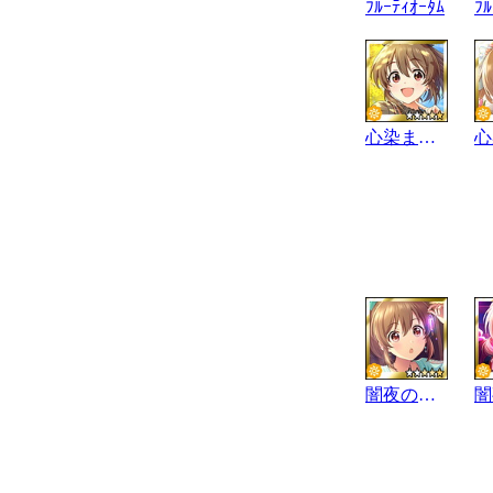
ﾌﾙｰﾃｨｵｰﾀﾑ
ﾌﾙ
心染まる念力
闇夜の呼び声