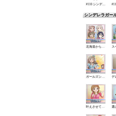
#110 シンデレラ・エタニティ
シンデレラガー
北海道から来ました?
ガールズシャッフル!
叶えさせてよー♪