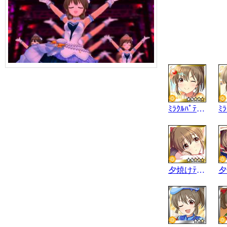
ﾐﾗｸﾙﾊﾟﾃｨｼｴｰﾙ☆
夕焼けﾃﾚﾊﾟｼｰ