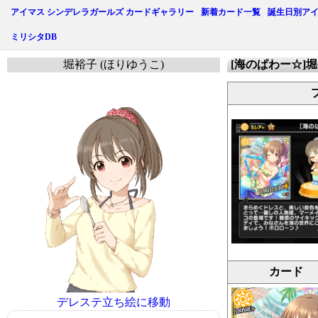
アイマス シンデレラガールズ カードギャラリー
新着カード一覧
誕生日別ア
ミリシタDB
堀裕子 (ほりゆうこ)
[海のぱわー☆]
カード
デレステ立ち絵に移動