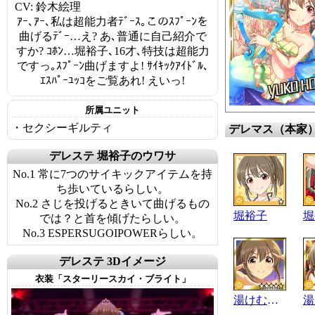
CV: 鈴木絵理
ｱｰ､ｱｰ､私は超能力者ﾃﾞｰｽ｡このｽﾌﾟｰﾝを
曲げるﾃﾞｰ…え? あ､普通に自己紹介で
すか? ｺﾎﾝ…堀裕子､16才､特技は超能力
ですっ｡ｽﾌﾟｰﾝ曲げますよ! ｻｲｷｯｸｱｲﾄﾞﾙ､
ｴｽﾊﾟｰﾕｯｺをご覧あれ! えいっ!
所属ユニット
・セクシーギルティ
デレマス（本家
デレステ 堀裕子のウワサ
No.1 常に7つのサイキックアイテムを持
ち歩いているらしい。
No.2 さじを投げるときいて曲げるもの
堀裕子
堀
では？と首を傾げたらしい。
No.3 ESPERSUGOIPOWERらしい。
デレステ 3Dイメージ
衣装「スターリースカイ・ブライト」
湯けむりｻｲｷｯｶｰ