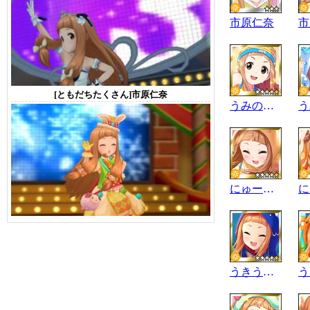
市原仁奈
市
[ともだちたくさん]市原仁奈
うみのいきもの
にゅーいやー
うきうききゃんぷ