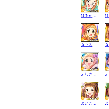
はるかぜぶんぶん
きぐるみ･ﾛﾜｲﾔﾙ
ふしぎなぼうけん
よいこのじゅぎょｰ