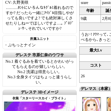
CV: 久野美咲
srare
passi
………ﾎﾝﾄにいろんなｷｸﾞﾙﾐ着れるので
年齢
誕
すか? だったら一緒にｱｲﾄﾞﾙ目指しやが
っても良いですよ? でも絶対淋しくさ
9歳
2月8
せたりしねーでほしいですよ…｡ ﾌﾟﾛﾃﾞ
ｭｰｻｰ､それでいいですか?
うおｰ! ｱｸﾏっ
所属ユニット
べるから､きっと楽
・ぷちっとナイン
最大Lv
デレステ 市原仁奈のウワサ
No.1 着ぐるみを着ているとかわいがっ
コスト
てもらえるのが嬉しいらしい。
No.2 洗濯は得意らしい。
26
No.3 全身タイツはちょっと違うらし
い。
デレマス（本家
デレステ 3Dイメージ
衣装「スターリースカイ・ブライト」