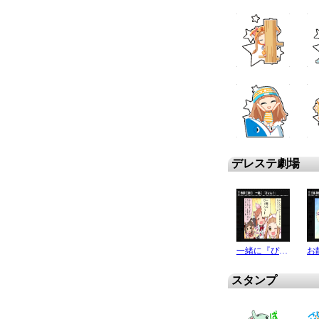
デレステ劇場
一緒に『ぴょん♪』
お
スタンプ