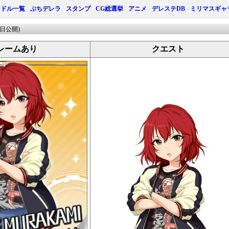
イドル一覧
ぷちデレラ
スタンプ
CG総選挙
アニメ
デレステDB
ミリマスギャ
6日公開)
レームあり
クエスト