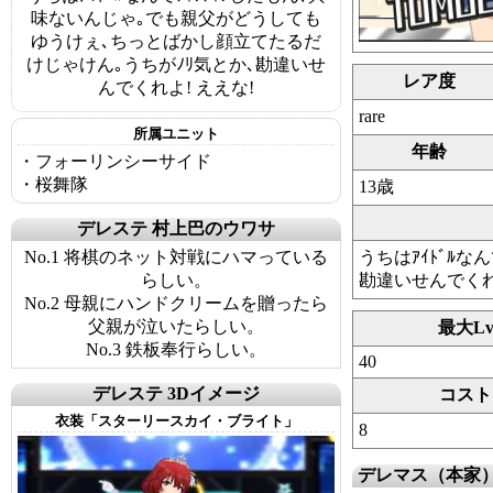
味ないんじゃ｡でも親父がどうしても
ゆうけぇ､ちっとばかし顔立てたるだ
けじゃけん｡うちがﾉﾘ気とか､勘違いせ
レア度
んでくれよ! ええな!
rare
所属ユニット
年齢
・フォーリンシーサイド
・桜舞隊
13歳
デレステ 村上巴のウワサ
No.1 将棋のネット対戦にハマっている
うちはｱｲﾄﾞﾙ
らしい。
勘違いせんでくれよ
No.2 母親にハンドクリームを贈ったら
父親が泣いたらしい。
最大L
No.3 鉄板奉行らしい。
40
デレステ 3Dイメージ
コスト
衣装「スターリースカイ・ブライト」
8
デレマス（本家