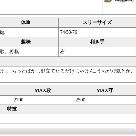
体重
スリーサイズ
kg
74/53/76
趣味
利き手
歌、将棋
右
ゆうけぇ､ちっとばかし顔立てたるだけじゃけん｡うちがﾉﾘ気とか､
MAX攻
MAX守
2700
2500
特技