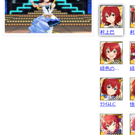
村上巴
村
緋色の一皿
ｸﾗｲﾑI.C
情