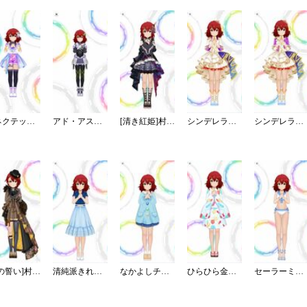
コネクテッド・パラレル／パンツ
アド・アストラ
[清き紅姫]村上巴
シンデレラ・コレクション／ブライト
シンデレラ・コレクション／カラー
[紅の誓い]村上巴
清純派きれいめフリルブラウス
なかよしチャイルドスモック
ひらひら金魚のミニ浴衣
セーラーミズギ／セパレート