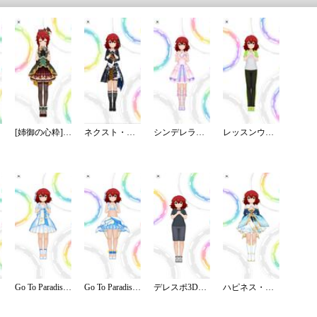
[姉御の心粋]村上巴
ネクスト・フロンティア
シンデレラドリーム
レッスンウェア／ロング
Go To Paradise／ステージ
Go To Paradise／リゾート
デレスポ3Dコミュ：ラジオ体操第１・第２
ハピネス・エール