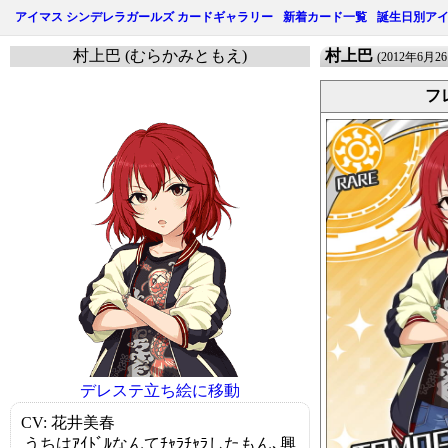
アイマス シンデレラガールズ カードギャラリー
新着カード一覧
誕生日別ア
村上巴 (むらかみともえ)
村上巴
(2012年6月2
フ
デレステ立ち絵に移動
CV: 花井美春
うちはｱｲﾄﾞﾙなんてﾁｬﾗﾁｬﾗしたもん､興