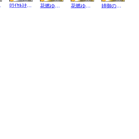
ﾙNB
ﾛﾜｲﾔﾙｽﾀｲﾙNB
花燃ゆる頃
花燃ゆる頃
姉御の心粋