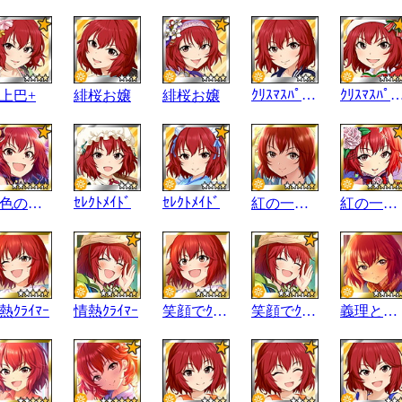
ｸﾘｽﾏｽﾊﾟｰﾃｨｰ
ｸﾘｽﾏｽﾊﾟｰ
上巴+
緋桜お嬢
緋桜お嬢
ｾﾚｸﾄﾒｲﾄﾞ
ｾﾚｸﾄﾒｲﾄﾞ
緋色の一皿
紅の一指し
紅の一指し
熱ｸﾗｲﾏｰ
情熱ｸﾗｲﾏｰ
笑顔でｸﾗｲﾏｰ
笑顔でｸﾗｲﾏｰ
義理と愛情