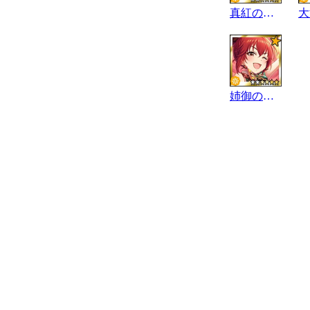
真紅の生き様
姉御の心粋