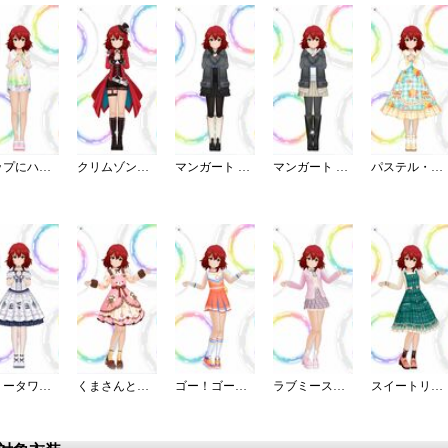
ポップにハジけてフェスTシャツ
クリムゾン・ロッカーズ
マンガート ビームスコーデ／B
マンガート ビームスコーデ／W
パステル・ドーリィ・ロリィタ
ロリータワンピ・白薔薇姫の夢想
くまさんと一緒♪おでかけワンピ
ゴー！ゴー！チアー！
ラブミースクールガール
スイートリボンサロペット