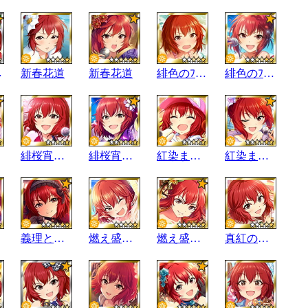
ﾃｨｰ
新春花道
新春花道
緋色のﾌﾟﾘﾝｾｽ
緋色のﾌﾟﾘﾝｾｽ
緋桜宵一刻
緋桜宵一刻
紅染まる情景
紅染まる情景
義理と愛情
燃え盛る錦秋
燃え盛る錦秋
真紅の生き様