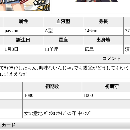
属性
血液型
身長
passion
A型
146cm
37
誕生日
星座
出身地
1月3日
山羊座
広島
演
コメント
なんてﾁｬﾗﾁｬﾗしたもん､興味ないんじゃ｡でも親父がどうしても
! ええなx!
v
初期攻
初期守
1080
1000
女の意地 ﾊﾟｯｼｮﾝﾀｲﾌﾟの守 中ｱｯﾌﾟ
）カード