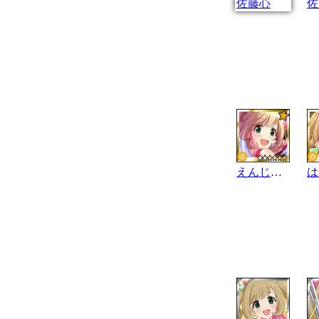
佐藤心
佐
えんじぇるはぁと