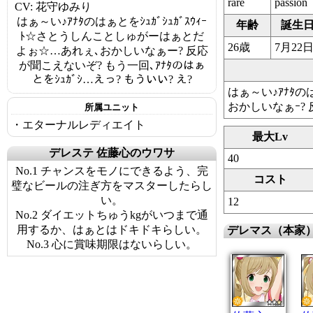
rare
passion
CV: 花守ゆみり
はぁ～い♪ｱﾅﾀのはぁとをｼｭｶﾞｼｭｶﾞｽｳｨｰ
年齢
誕生
ﾄ☆さとうしんことしゅがーはぁとだ
26歳
7月22
よぉ☆…あれぇ､おかしいなぁー? 反応
が聞こえないぞ? もう一回､ｱﾅﾀのはぁ
とをｼｭｶﾞｼ…えっ? もういい? え?
はぁ～い♪ｱﾅﾀの
おかしいなぁｰ? 
所属ユニット
・エターナルレディエイト
最大Lv
デレステ 佐藤心のウワサ
40
No.1 チャンスをモノにできるよう、完
コスト
璧なビールの注ぎ方をマスターしたらし
い。
12
No.2 ダイエットちゅうkgがいつまで通
用するか、はぁとはドキドキらしい。
デレマス（本家
No.3 心に賞味期限はないらしい。