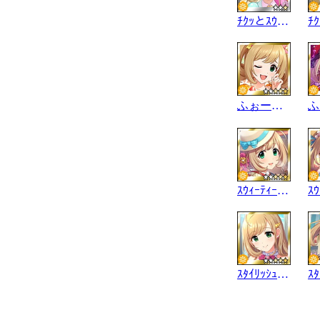
ﾁｸｯとｽｳｨｰﾃｨｰ
ふぉーりんはぁと
ｽｳｨｰﾃｨｰ･ﾆｭｰｲﾔｰ
ｽﾀｲﾘｯｼｭ･はぁと