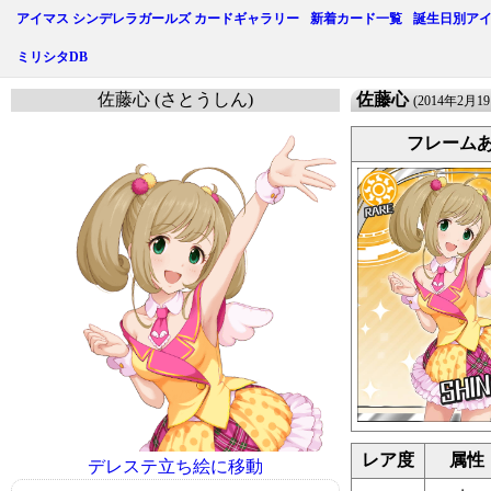
アイマス シンデレラガールズ カードギャラリー
新着カード一覧
誕生日別ア
ミリシタDB
佐藤心 (さとうしん)
佐藤心
(2014年2月1
フレーム
レア度
属性
デレステ立ち絵に移動