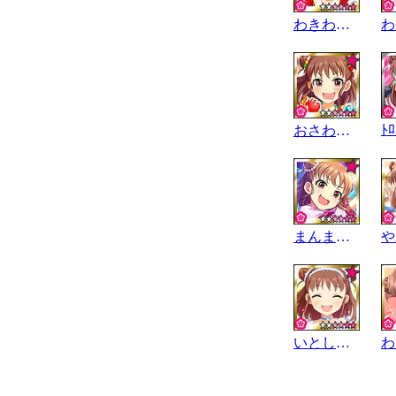
わきわきｸﾘｽﾏｽ
おさわりﾁｱｰ
まんまるｾﾝﾁﾒﾝﾀﾙ
いとしのﾏｲｴﾝｼﾞｪﾙ