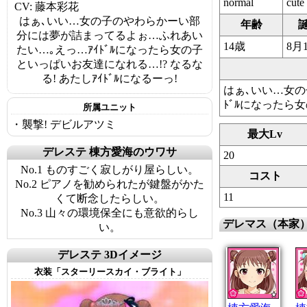
normal
cute
CV: 藤本彩花
はぁ､いい…女の子のやわらかーい部
年齢
分には夢が詰まってるよぉ…ふれあい
14歳
8月
たい…｡えっ…ｱｲﾄﾞﾙになったら女の子
といっぱいお友達になれる…!? なるな
る! あたしｱｲﾄﾞﾙになるーっ!
はぁ､いい…女の
ﾄﾞﾙになったら女
所属ユニット
・襲撃! デビルアツミ
最大Lv
デレステ 棟方愛海のウワサ
20
No.1 ものすごく寂しがり屋らしい。
コスト
No.2 ピアノを勧められたが鍵盤がかた
11
くて断念したらしい。
No.3 山々の環境保全にも意欲的らし
デレマス（本家
い。
デレステ 3Dイメージ
衣装「スターリースカイ・ブライト」