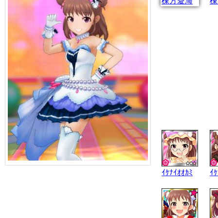
棟方愛海
棟
ｲｹﾅｲｵｵｶﾐ
ｲｹ