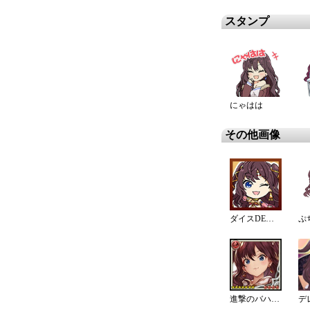
スタンプ
にゃはは
その他画像
ダイスDEシンデレラ♪サバイバル
ぷ
進撃のバハムートコラボ 渇きの里と輝きの少女達 進化4