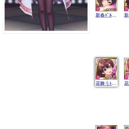
新春ﾊﾟﾙﾌｧﾑ
花舞うﾄﾎﾟﾛｼﾞｰ