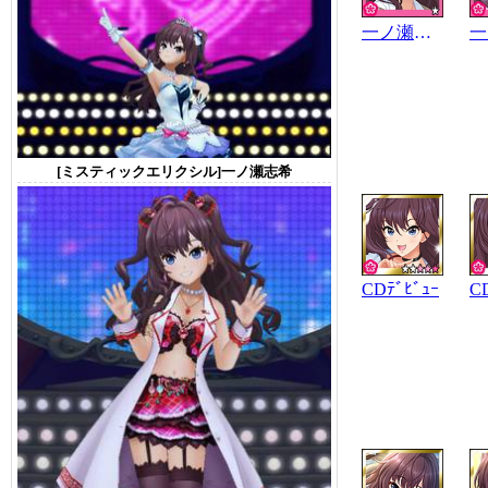
一ノ瀬志希
[ミスティックエリクシル]一ノ瀬志希
CDﾃﾞﾋﾞｭｰ
C