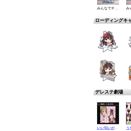
みんなでチョコ作り！前編
ローディングキ
デレステ劇場
いい匂いがする～
う