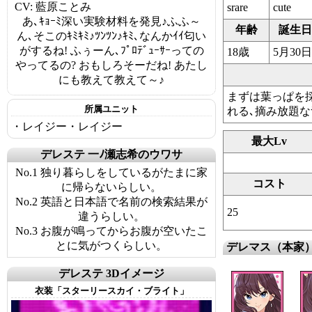
CV: 藍原ことみ
srare
cute
あ､ｷｮｰﾐ深い実験材料を発見♪ふふ～
年齢
誕生日
ん､そこのｷﾐｷﾐ♪ﾂﾝﾂﾝ♪ｷﾐ､なんかｲｲ匂い
がするね! ふぅーん､ﾌﾟﾛﾃﾞｭｰｻｰっての
18歳
5月30日
やってるの? おもしろそーだね! あたし
にも教えて教えて～♪
まずは葉っぱを採
所属ユニット
れる､摘み放題な
・レイジー・レイジー
最大Lv
デレステ 一ﾉ瀬志希のウワサ
No.1 独り暮らしをしているがたまに家
コスト
に帰らないらしい。
No.2 英語と日本語で名前の検索結果が
25
違うらしい。
No.3 お腹が鳴ってからお腹が空いたこ
とに気がつくらしい。
デレマス（本家
デレステ 3Dイメージ
衣装「スターリースカイ・ブライト」