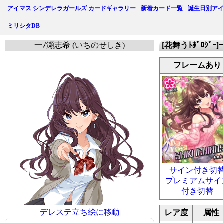
アイマス シンデレラガールズ カードギャラリー
新着カード一覧
誕生日別ア
ミリシタDB
一ﾉ瀬志希 (いちのせしき)
[花舞うﾄﾎﾟﾛｼﾞｰ
フレームあり
サイン付き切
プレミアムサイ
付き切替
デレステ立ち絵に移動
レア度
属性