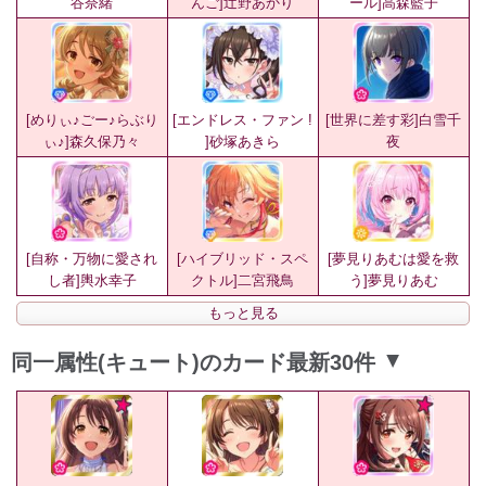
谷奈緒
んご]辻野あかり
ール]高森藍子
[めりぃ♪ごー♪らぶり
[エンドレス・ファン !
[世界に差す彩]白雪千
ぃ♪]森久保乃々
]砂塚あきら
夜
[自称・万物に愛され
[ハイブリッド・スペ
[夢見りあむは愛を救
し者]輿水幸子
クトル]二宮飛鳥
う]夢見りあむ
もっと見る
同一属性(キュート)のカード最新30件
▲