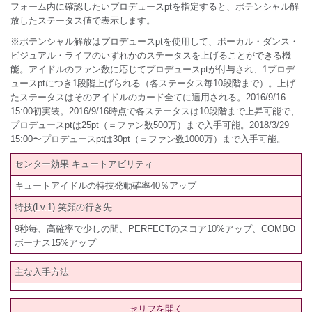
フォーム内に確認したいプロデュースptを指定すると、ポテンシャル解
放したステータス値で表示します。
※ポテンシャル解放はプロデュースptを使用して、ボーカル・ダンス・
ビジュアル・ライフのいずれかのステータスを上げることができる機
能。アイドルのファン数に応じてプロデュースptが付与され、1プロデ
ュースptにつき1段階上げられる（各ステータス毎10段階まで）。上げ
たステータスはそのアイドルのカード全てに適用される。2016/9/16
15:00初実装。2016/9/16時点で各ステータスは10段階まで上昇可能で、
プロデュースptは25pt（＝ファン数500万）まで入手可能。2018/3/29
15:00〜プロデュースptは30pt（＝ファン数1000万）まで入手可能。
センター効果 キュートアビリティ
キュートアイドルの特技発動確率40％アップ
特技(Lv.1) 笑顔の行き先
9秒毎、高確率で少しの間、PERFECTのスコア10%アップ、COMBO
ボーナス15%アップ
主な入手方法
セリフを開く