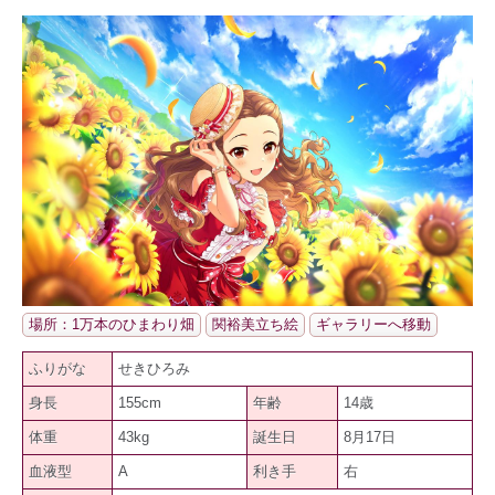
場所：1万本のひまわり畑
関裕美立ち絵
ギャラリーへ移動
ふりがな
せきひろみ
身長
155cm
年齢
14歳
体重
43kg
誕生日
8月17日
血液型
A
利き手
右