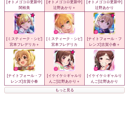
[オトメゴコロ更新中]
[オトメゴコロ更新中]
[オトメゴコロ更新中]
関裕美
辻野あかり＋
辻野あかり
[ミスティーク・シピ]
[ミスティーク・シピ]
[ナイトフォール・フ
宮本フレデリカ＋
宮本フレデリカ
レンズ]古賀小春＋
[ナイトフォール・フ
[イケイケ☆ギャルり
[イケイケ☆ギャルり
レンズ]古賀小春
んご]辻野あかり＋
んご]辻野あかり
もっと見る