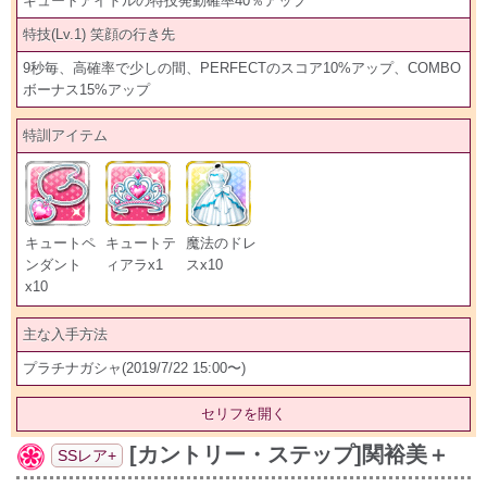
キュートアイドルの特技発動確率40％アップ
特技(Lv.1) 笑顔の行き先
9秒毎、高確率で少しの間、PERFECTのスコア10%アップ、COMBO
ボーナス15%アップ
特訓アイテム
キュートペ
キュートテ
魔法のドレ
ンダント
ィアラx1
スx10
x10
主な入手方法
プラチナガシャ(2019/7/22 15:00〜)
セリフを開く
[カントリー・ステップ]関裕美＋
SSレア+