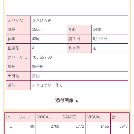
ふりがな
せきひろみ
身長
155cm
年齢
14歳
体重
43kg
誕生日
8月17日
血液型
A
利き手
右
スリーサイズ
78 / 55 / 80
星座
獅子座
出身地
富山
趣味
アクセサリー作り
添付画像
▲
Lv
ライフ
VOCAL
DANCE
VISUAL
計
1
40
2709
1772
1466
5947