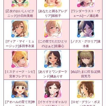
[乙女のおいしいピク
[あなたと踊るアレグ
[ワンダーラスト・ヴ
ニック]小日向美穂
リア]堀裕子
ェール]一ノ瀬志希
[ディア・マイ・ミュ
[この世でただひとり
[ノクス・グロリア]速
ージック]多田李衣菜
のはぁと]佐藤心
水奏
[ミスティーク・シピ]
[ありすとワンダーラ
[ぬばたまに灯るは]依
宮本フレデリカ
ンド]橘ありす
田芳乃
[アオハルの育て方]神
[イケイケ☆ギャルり
[ロゼ・グラン・ボヌ