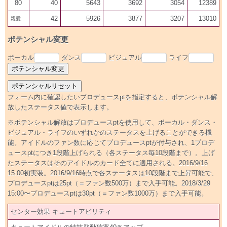
80
40
5643
3692
3054
12389
42
5926
3877
3207
13010
親愛200
ポテンシャル変更
ボーカル
ダンス
ビジュアル
ライフ
フォーム内に確認したいプロデュースptを指定すると、ポテンシャル解
放したステータス値で表示します。
※ポテンシャル解放はプロデュースptを使用して、ボーカル・ダンス・
ビジュアル・ライフのいずれかのステータスを上げることができる機
能。アイドルのファン数に応じてプロデュースptが付与され、1プロデ
ュースptにつき1段階上げられる（各ステータス毎10段階まで）。上げ
たステータスはそのアイドルのカード全てに適用される。2016/9/16
15:00初実装。2016/9/16時点で各ステータスは10段階まで上昇可能で、
プロデュースptは25pt（＝ファン数500万）まで入手可能。2018/3/29
15:00〜プロデュースptは30pt（＝ファン数1000万）まで入手可能。
センター効果 キュートアビリティ