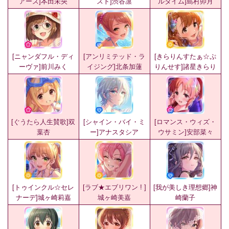
アーズ]本田未央
スト]渋谷凛
ルタイム]島村卯月
[ニャンダフル・ディ
[アンリミテッド・ラ
[きらりんすたぁ☆ぷ
ーヴァ]前川みく
イジング]北条加蓮
りんせす]諸星きらり
[ぐうたら人生賛歌]双
[シャイン・バイ・ミ
[ロマンス・ウィズ・
葉杏
ー]アナスタシア
ウサミン]安部菜々
[トゥインクル☆セレ
[ラブ★エブリワン ! ]
[我が美しき理想郷]神
ナーデ]城ヶ崎莉嘉
城ヶ崎美嘉
崎蘭子