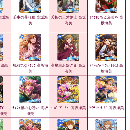
ﾝ 高坂海
壬生の暴れ狼 高坂海
夭折の天才剣士 高坂
ｻﾝﾀにもご褒美を 高
美
海美
坂海美
ｸ! 高坂
無邪気なｱﾀｯｸ 高坂海
高飛車お嬢さま 高坂
せっかちｳｪｲﾄﾚｽ! 高
美
海美
坂海美
MY
ﾁｪｼｬ猫のお誘い 高坂
ｵ-ﾊﾞ-ﾌﾞ-ｽﾄ! 高坂海美
ﾏｲﾃｨｾ-ﾗ-ｽﾞ 高坂海美
坂海美
海美