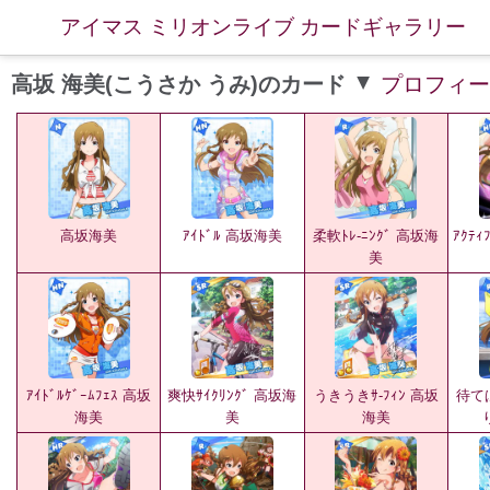
アイマス ミリオンライブ カードギャラリー
高坂 海美(こうさか うみ)のカード
▲
プロフィー
高坂海美
ｱｲﾄﾞﾙ 高坂海美
柔軟ﾄﾚ-ﾆﾝｸﾞ 高坂海
ｱｸﾃｨ
美
ｱｲﾄﾞﾙｹﾞｰﾑﾌｪｽ 高坂
爽快ｻｲｸﾘﾝｸﾞ 高坂海
うきうきｻ-ﾌｨﾝ 高坂
待て
海美
美
海美