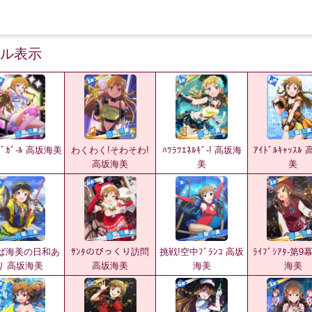
ル表示
ﾌﾞｶﾞ-ﾙ 高坂海美
わくわく!そわそわ!
ﾊﾂﾗﾂｴﾈﾙｷﾞ-! 高坂海
ｱｲﾄﾞﾙｷｬｯｽﾙ
高坂海美
美
美
ば海美の日和あ
ｻﾝﾀのびっくり訪問
挑戦!空中ﾌﾞﾗﾝｺ 高坂
ﾗｲﾌﾞｼｱﾀ-第9
り 高坂海美
高坂海美
海美
海美