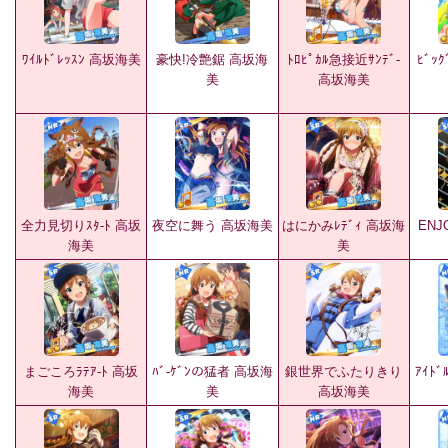
ﾜｲﾙﾄﾞﾚｯｽﾝ 高坂海美
豪快!冷艶鋸 高坂海
ﾄﾛﾋﾟｶﾙ急接近ｻﾝﾃﾞ-
ﾋﾞｯｸ
美
高坂海美
全力見切りｽﾀ-ﾄ 高坂
夜空に舞う 高坂海美
はにかみﾚﾃﾞｨ 高坂海
ENJ
海美
美
まごころﾗﾃｱ-ﾄ 高坂
ﾊﾞ-ｹﾞﾝの猛者 高坂海
銀世界でふたりきり
ｱｲﾄﾞ
海美
美
高坂海美