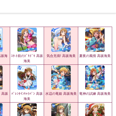
 高坂海
ｽﾀ-ﾄ前のﾄﾞｷﾄﾞｷ 高坂
気合充填! 高坂海美
夏夜の風情 高坂海美
海美
幕 高坂
ﾊﾞﾚﾝﾀｲﾝｷｬﾗﾊﾞﾝ 高坂
水辺の竜姫 高坂海美
竜神の試練 高坂海美
海美