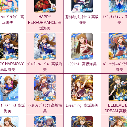
ﾞｳｪ-ﾌﾞﾗｲﾀﾞ- 高
HAPPY
恐怖!お注射ﾅ-ｽ 高坂
ｽﾋﾟﾘﾁｭｱﾙｼ-
坂海美
PERFORMANCE 高
海美
美
坂海美
OY HARMONY
ｸﾞﾚｲﾄﾌﾙ･ﾌﾞﾙ- 高坂海
ﾕｳｳﾂﾍｱ- 高坂海美
ﾊﾟ-ﾌｪｸﾄｽﾊﾟｲ
高坂海美
美
海美
ﾙﾀﾞﾝｽﾊﾞﾄﾙ 高坂
うみみｼﾞｬｯｸ! 高坂海
Dreaming! 高坂海美
BELIEVE 
海美
美
DREAM 高