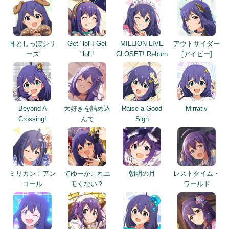
耳としっぽシリ
Get "lol"! Get
MILLION LIVE
アウトサイダー
ーズ
"lol"!
CLOSET! Reburn
[アイビー]
Beyond A
大好きを詰め込
Raise a Good
Mirrativ
Crossing!
んで
Sign
ミリカン！アン
てゆーかこれエ
朝明の月
レストタイム・
コール
モくない？
ワールド