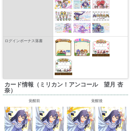
ログインボーナス落書
カード情報（ミリカン！アンコール 望月 杏
奈）
覚醒前
覚醒後