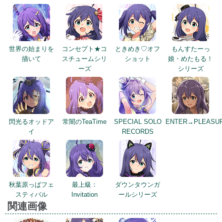
世界の始まりを
コンセプト★コ
ときめき♡オフ
もんすたーっ
描いて
スチュームシリ
ショット
娘・めたもる！
ーズ
シリーズ
閃光るオッドア
常闇のTeaTime
SPECIAL SOLO
ENTER→PLEASU
イ
RECORDS
秋葉原っぱフェ
最上級：
ダウンタウンガ
スティバル
Invitation
ールシリーズ
関連画像