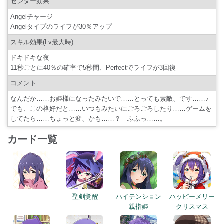
センター効果
Angelチャージ
Angelタイプのライフが30％アップ
スキル効果(Lv最大時)
ドキドキな夜
11秒ごとに40％の確率で5秒間、Perfectでライフが3回復
コメント
なんだか……お姫様になったみたいで……とっても素敵、です……♪
でも、この格好だと……いつもみたいにごろごろしたり……ゲームを
してたら……ちょっと変、かも……？ ふふっ……。
カード一覧
聖剣覚醒
ハイテンション
ハッピーメリー
親指姫
クリスマス