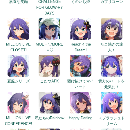
素直な笑顔
CHALLENGE
くのいち姫
カプリコーン
FOR GLOW-RY
DAYS
MILLION LIVE
MOE＝♡MORE
Reach 4 the
たこ焼きの達
CLOSET!
＝♡
Dream!
人！
夏服シリーズ
こたつAFK
駆け抜けてマイ
貴方のハートを
ハート
元気に！
MILLION LIVE
私たちのRainbow
Happy Darling
スプラッシュド
CONFERENCE!
リーム