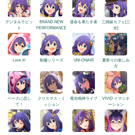
デジタルラビッ
BRAND NEW
使命を果たす者
三姉妹カフェ[三
ト
PERFORMANCE
女]
Love it!
制服シリーズ
UNI-ONAIR
夏祭りの楽しみ
方
ベースに恋し
クリスマス・ミ
電光鳴神ライブ
VIVID イマジネ
て！
ッション
ーション