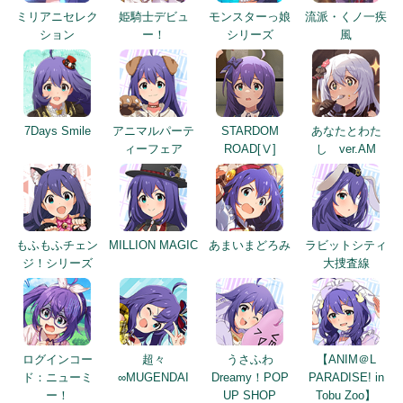
ミリアニセレク
姫騎士デビュ
モンスターっ娘
流派・くノ一疾
ション
ー！
シリーズ
風
7Days Smile
アニマルパーテ
STARDOM
あなたとわた
ィーフェア
ROAD[Ⅴ]
し ver.AM
もふもふチェン
MILLION MAGIC
あまいまどろみ
ラビットシティ
ジ！シリーズ
大捜査線
ログインコー
超々
うさふわ
【ANIM＠L
ド：ニューミ
∞MUGENDAI
Dreamy！POP
PARADISE! in
ー！
UP SHOP
Tobu Zoo】