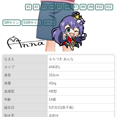
#1
#2
#3
#4
#5
#6
#7
#8
#9
#10
#11
SRサイン
SSRサイン
ネーム
なまえ
もちづき あんな
タイプ
ANGEL
身長
152cm
体重
41kg
血液型
AB型
年齢
14歳
誕生日
5月31日(双子座)
利き手
右利き