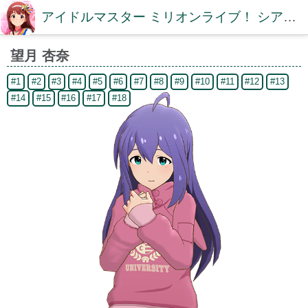
アイドルマスター ミリオンライブ！ シアターデイズDB【ミリシタDB】
望月 杏奈
#1
#2
#3
#4
#5
#6
#7
#8
#9
#10
#11
#12
#13
#14
#15
#16
#17
#18