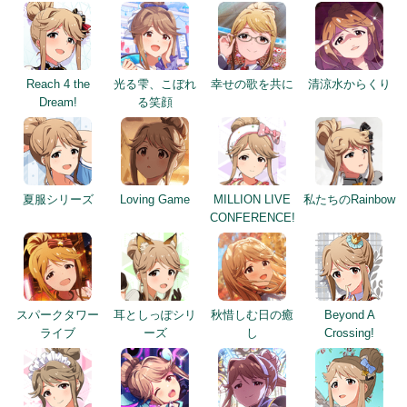
Reach 4 the
光る雫、こぼれ
幸せの歌を共に
清涼水からくり
Dream!
る笑顔
夏服シリーズ
Loving Game
MILLION LIVE
私たちのRainbow
CONFERENCE!
スパークタワー
耳としっぽシリ
秋惜しむ日の癒
Beyond A
ライブ
ーズ
し
Crossing!