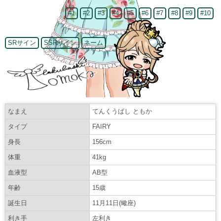
#1
#2
#3
#4
#5
#6
#7
#8
#9
#10
SRサイン
SSRサイン
ネーム
なまえ
てんくうばし ともか
タイプ
FAIRY
身長
156cm
体重
41kg
血液型
AB型
年齢
15歳
誕生日
11月11日(蠍座)
利き手
左利き