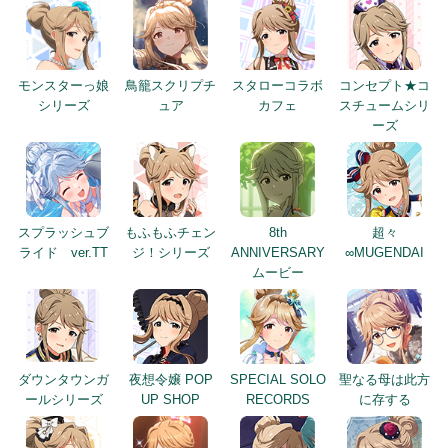
モンスターっ娘
鳥籠スクリプチ
スタローコラボ
コンセプト★コ
シリーズ
ュア
カフェ
スチュームシリ
ーズ
スプラッシュブ
もふもふチェン
8th
超々
ライド ver.TT
ジ！シリーズ
ANNIVERSARY
∞MUGENDAI
ムービー
ダウンタウンガ
夜想令嬢 POP
SPECIAL SOLO
聖なる母は此方
ールシリーズ
UP SHOP
RECORDS
に存する