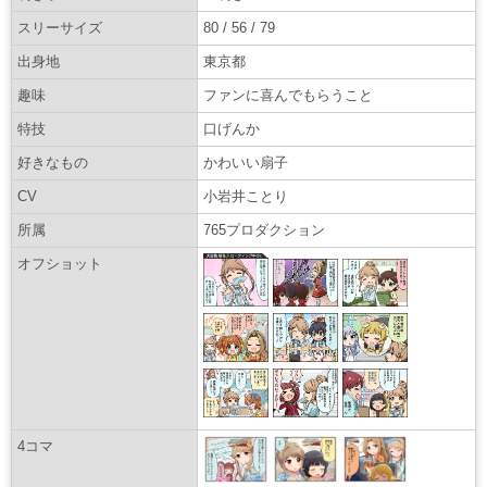
スリーサイズ
80 / 56 / 79
出身地
東京都
趣味
ファンに喜んでもらうこと
特技
口げんか
好きなもの
かわいい扇子
CV
小岩井ことり
所属
765プロダクション
オフショット
4コマ