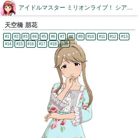
アイドルマスター ミリオンライブ！ シアターデイズDB【ミリシタDB】
天空橋 朋花
#1
#2
#3
#4
#5
#6
#7
#8
#9
#10
#11
#12
#13
#14
#15
#16
#17
#18
#19