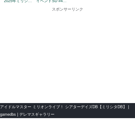
2025年ミリシタ8周年トップ画面
イベントSD #441
スポンサーリンク
アイドルマスター ミリオンライブ！ シアターデイズDB【ミリシタDB】
gamedbs
デレマスギャラリー