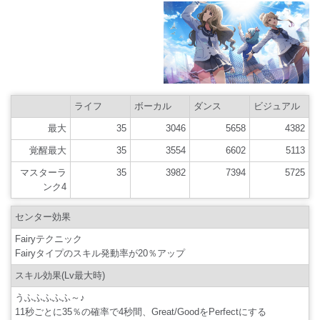
ライフ
ボーカル
ダンス
ビジュアル
最大
35
3046
5658
4382
覚醒最大
35
3554
6602
5113
マスターラ
35
3982
7394
5725
ンク4
センター効果
Fairyテクニック
Fairyタイプのスキル発動率が20％アップ
スキル効果(Lv最大時)
うふふふふふ～♪
11秒ごとに35％の確率で4秒間、Great/GoodをPerfectにする