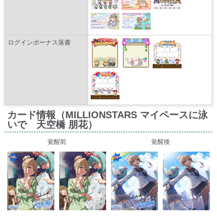
ログインボーナス落書
カード情報（MILLIONSTARS マイペースに泳
いで 天空橋 朋花）
覚醒前
覚醒後