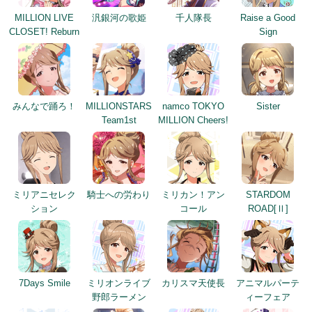
MILLION LIVE
汎銀河の歌姫
千人隊長
Raise a Good
CLOSET! Reburn
Sign
みんなで踊ろ！
MILLIONSTARS
namco TOKYO
Sister
Team1st
MILLION Cheers!
ミリアニセレク
騎士への労わり
ミリカン！アン
STARDOM
ション
コール
ROAD[Ⅱ]
7Days Smile
ミリオンライブ
カリスマ天使長
アニマルパーテ
野郎ラーメン
ィーフェア