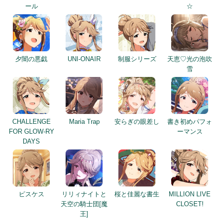
ール
☆
夕闇の悪戯
UNI-ONAIR
制服シリーズ
天恵♡光の泡吹
雪
CHALLENGE
Maria Trap
安らぎの眼差し
書き初めパフォ
FOR GLOW-RY
ーマンス
DAYS
ピスケス
リリィナイトと
桜と佳麗な書生
MILLION LIVE
天空の騎士団[魔
CLOSET!
王]