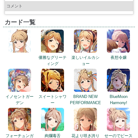
コメント
カード一覧
優雅なグリーテ
楽しいイルカシ
夜想令嬢
ィング
ョー
イノセントガー
スイートシャワ
BRAND NEW
BlueMoon
デン
ー
PERFORMANCE
Harmony!
フォーチュンガ
絢爛毒舌
花より咲き誇り
せーのでピース