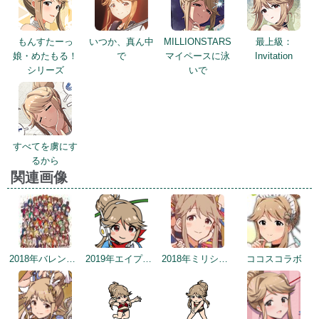
もんすたーっ
いつか、真ん中
MILLIONSTARS
最上級：
娘・めたもる！
で
マイペースに泳
Invitation
シリーズ
いで
すべてを虜にす
るから
関連画像
2018年バレンタインデー公式ツイート
2019年エイプリルミニゲーム
2018年ミリシタ感謝祭
ココスコラボ