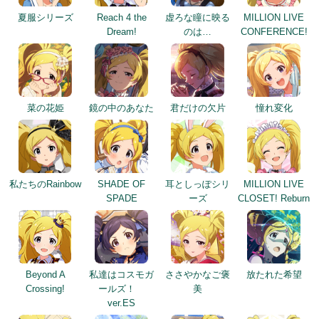
夏服シリーズ
Reach 4 the
虚ろな瞳に映る
MILLION LIVE
Dream!
のは…
CONFERENCE!
菜の花姫
鏡の中のあなた
君だけの欠片
憧れ変化
私たちのRainbow
SHADE OF
耳としっぽシリ
MILLION LIVE
SPADE
ーズ
CLOSET! Reburn
Beyond A
私達はコスモガ
ささやかなご褒
放たれた希望
Crossing!
ールズ！
美
ver.ES