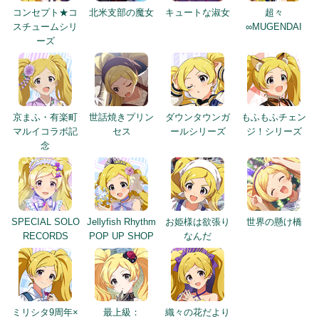
コンセプト★コ
北米支部の魔女
キュートな淑女
超々
スチュームシリ
∞MUGENDAI
ーズ
京まふ・有楽町
世話焼きプリン
ダウンタウンガ
もふもふチェン
マルイコラボ記
セス
ールシリーズ
ジ！シリーズ
念
SPECIAL SOLO
Jellyfish Rhythm
お姫様は欲張り
世界の懸け橋
RECORDS
POP UP SHOP
なんだ
ミリシタ9周年×
最上級：
織々の花だより