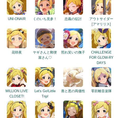
UNI-ONAIR
くのいち見参！
忠義の征討
アウトサイダー
[アマリリス]
花咲夜
ヤギさんと郵便
照れ笑いの撫子
CHALLENGE
屋さん♡
FOR GLOW-RY
DAYS
MILLION LIVE
Let's Go!Little
善と悪の両価性
零距離音楽隊
CLOSET!
Trip!