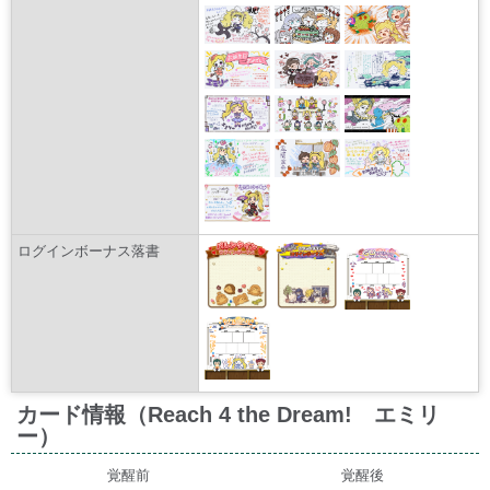
ログインボーナス落書
カード情報（Reach 4 the Dream! エミリ
ー）
覚醒前
覚醒後