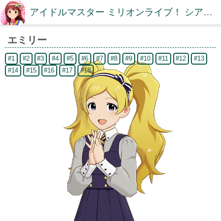
アイドルマスター ミリオンライブ！ シアターデイズDB【ミリシタDB】
エミリー
#1
#2
#3
#4
#5
#6
#7
#8
#9
#10
#11
#12
#13
#14
#15
#16
#17
#18