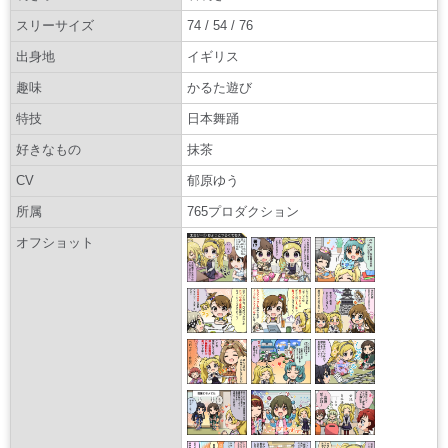
スリーサイズ
74 / 54 / 76
出身地
イギリス
趣味
かるた遊び
特技
日本舞踊
好きなもの
抹茶
CV
郁原ゆう
所属
765プロダクション
オフショット