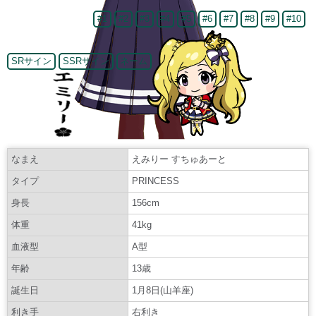
#1
#2
#3
#4
#5
#6
#7
#8
#9
#10
SRサイン
SSRサイン
ネーム
なまえ
えみりー すちゅあーと
タイプ
PRINCESS
身長
156cm
体重
41kg
血液型
A型
年齢
13歳
誕生日
1月8日(山羊座)
利き手
右利き