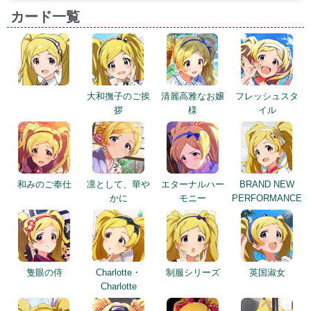
カード一覧
大和撫子のご挨
清麗高雅なお嬢
フレッシュスタ
拶
様
イル
和みのご奉仕
凛として、華や
エターナルハー
BRAND NEW
かに
モニー
PERFORMANCE
隻眼の侍
Charlotte・
制服シリーズ
英国淑女
Charlotte