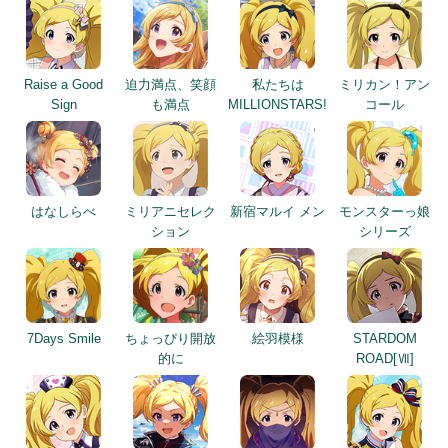
Raise a Good
迫力満点、笑顔
私たちは
ミリカン！アン
Sign
も満点
MILLIONSTARS!
コール
はなしらべ
ミリアニセレク
新宿マルイ メン
モンスターっ娘
ション
シリーズ
7Days Smile
ちょっぴり開放
絵羽模様
STARDOM
的に
ROAD[Ⅶ]