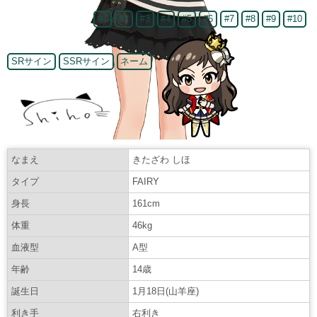
#1
#2
#3
#4
#5
#6
#7
#8
#9
#10
SRサイン
SSRサイン
ネーム
なまえ
きたざわ しほ
タイプ
FAIRY
身長
161cm
体重
46kg
血液型
A型
年齢
14歳
誕生日
1月18日(山羊座)
利き手
右利き