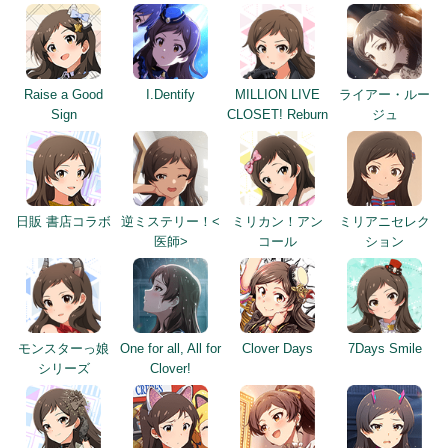
Raise a Good
I.Dentify
MILLION LIVE
ライアー・ルー
Sign
CLOSET! Reburn
ジュ
日販 書店コラボ
逆ミステリー！<
ミリカン！アン
ミリアニセレク
医師>
コール
ション
モンスターっ娘
One for all, All for
Clover Days
7Days Smile
シリーズ
Clover!