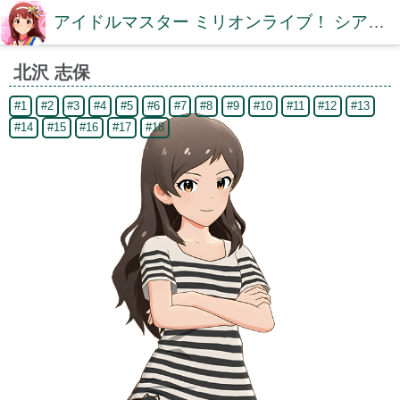
アイドルマスター ミリオンライブ！ シアターデイズDB【ミリシタDB】
北沢 志保
#1
#2
#3
#4
#5
#6
#7
#8
#9
#10
#11
#12
#13
#14
#15
#16
#17
#18