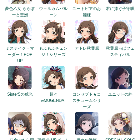
夢色乙女 ららぽ
ウェルカムバル
ユートピアのお
君に捧ぐ子守唄
ーと豊洲
ーン
姫様
ミステイク・マ
もふもふチェン
アトレ秋葉原
秋葉原っぱフェ
ーダー！POP
ジ！シリーズ
スティバル
UP
SisterSの威光
超々
コンセプト★コ
ユニットの絆
∞MUGENDAI
スチュームシリ
ーズ