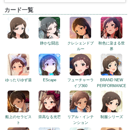
カード一覧
静かな闘志
クレシェンドブ
秋色に染まる世
ルー
界
ゆったりゆず湯
EScape
フューチャーラ
BRAND NEW
イブ360
PERFORMANCE
船上のセラピス
崇高なる光芒
リアル・インテ
制服シリーズ
ト
ンション