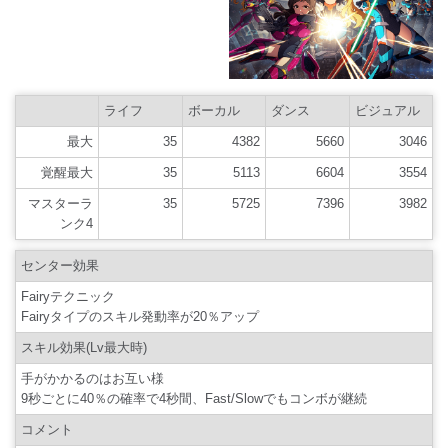
ライフ
ボーカル
ダンス
ビジュアル
最大
35
4382
5660
3046
覚醒最大
35
5113
6604
3554
マスターラ
35
5725
7396
3982
ンク4
センター効果
Fairyテクニック
Fairyタイプのスキル発動率が20％アップ
スキル効果(Lv最大時)
手がかかるのはお互い様
9秒ごとに40％の確率で4秒間、Fast/Slowでもコンボが継続
コメント