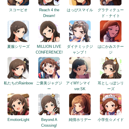
スコーピオ
Reach 4 the
はっぴスマイル
グラティテュー
Dream!
ド・ナイト
夏服シリーズ
MILLION LIVE
ダイナミックジ
はにかみステー
CONFERENCE!
ャンプ！
ジ
私たちのRainbow
ご褒美ジャグジ
アイMYシマイ
耳としっぽシリ
ー
ver.SK
ーズ
EmotionLight
Beyond A
純情ホリデー
小学生☆メイド
Crossing!