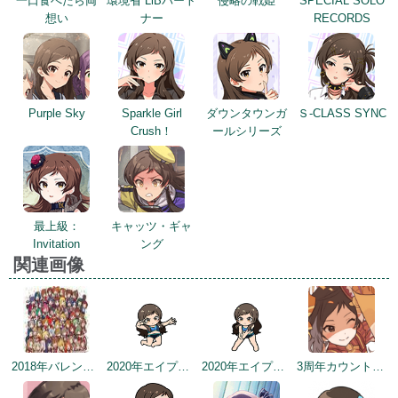
一口食べたら両
環境省 LiBパート
侵略の戦姫
SPECIAL SOLO
想い
ナー
RECORDS
Purple Sky
Sparkle Girl
ダウンタウンガ
Ｓ-CLASS SYNC
Crush！
ールシリーズ
最上級：
キャッツ・ギャ
Invitation
ング
関連画像
2018年バレンタインデー公式ツイート
2020年エイプリルフールネタ
2020年エイプリルフールネタ
3周年カウントダウンイラスト