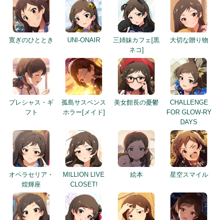
寛ぎのひととき
UNI-ONAIR
三姉妹カフェ[黒
大切な贈り物
ネコ]
プレシャス・ギ
孤島サスペンス
美女館長の憂鬱
CHALLENGE
フト
ホラー[メイド]
FOR GLOW-RY
DAYS
オペラセリア・
MILLION LIVE
絵本
星空スマイル
煌輝座
CLOSET!