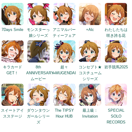
7Days Smile
モンスターっ
アニマルパー
+Alc
わたしたちは
娘シリーズ
ティーフェア
咲き誇る花
キラカード
8th
超々
コンセプト★
岩手競馬2025
GET！
ANNIVERSARY
∞MUGENDAI
コスチューム
ムービー
シリーズ
スイートアイ
ダウンタウン
The TIPSY
最上級：
SPECIAL
スステージ
ガールシリー
Hour HUB
Invitation
SOLO
ズ
RECORDS