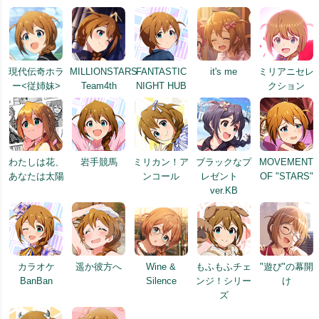
現代伝奇ホラ
MILLIONSTARS
FANTASTIC
it's me
ミリアニセレ
ー<従姉妹>
Team4th
NIGHT HUB
クション
わたしは花、
岩手競馬
ミリカン！ア
ブラックなプ
MOVEMENT
あなたは太陽
ンコール
レゼント
OF "STARS"
ver.KB
カラオケ
遥か彼方へ
Wine &
もふもふチェ
"遊び"の幕開
BanBan
Silence
ンジ！シリー
け
ズ