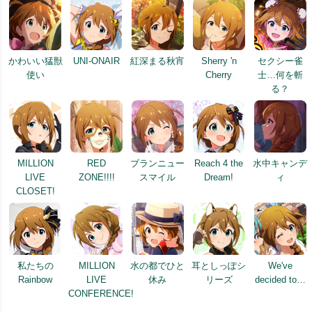
かわいい猛獣
UNI-ONAIR
紅深まる秋宵
Sherry 'n
セクシー雀
使い
Cherry
士…何を斬
る？
MILLION
RED
ブランニュー
Reach 4 the
水中キャンデ
LIVE
ZONE!!!!
スマイル
Dream!
ィ
CLOSET!
私たちの
MILLION
水の都でひと
耳としっぽシ
We've
Rainbow
LIVE
休み
リーズ
decided to…
CONFERENCE!