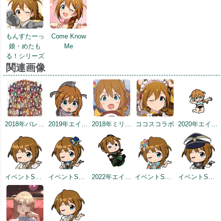
もんすたーっ
Come Know
娘・めたも
Me
る！シリーズ
関連画像
2018年バレンタインデー公式ツイート
2019年エイプリルミニゲーム
2018年ミリシタ感謝祭
ココスコラボ
2020年エイプリルフールネタ
イベントSD #2
イベントSD #4
2022年エイプリルフールネタ
イベントSD #6
イベントSD #7