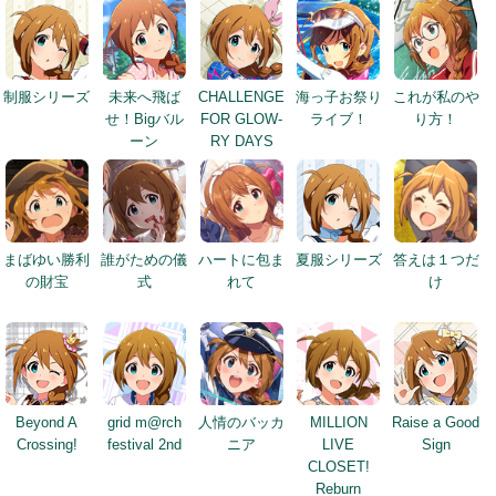
制服シリーズ
未来へ飛ば
CHALLENGE
海っ子お祭り
これが私のや
せ！Bigバル
FOR GLOW-
ライブ！
り方！
ーン
RY DAYS
まばゆい勝利
誰がための儀
ハートに包ま
夏服シリーズ
答えは１つだ
の財宝
式
れて
け
Beyond A
grid m@rch
人情のバッカ
MILLION
Raise a Good
Crossing!
festival 2nd
ニア
LIVE
Sign
CLOSET!
Reburn