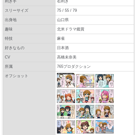
利き手
右利き
スリーサイズ
75 / 55 / 79
出身地
山口県
趣味
北米ドラマ鑑賞
特技
麻雀
好きなもの
日本酒
CV
高橋未奈美
所属
765プロダクション
オフショット