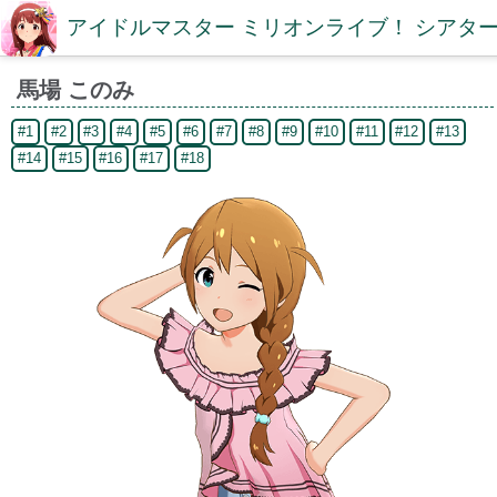
アイドルマスター ミリオンライブ！ シアター
馬場 このみ
#1
#2
#3
#4
#5
#6
#7
#8
#9
#10
#11
#12
#13
#14
#15
#16
#17
#18