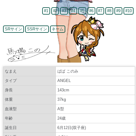
#1
#2
#3
#4
#5
#6
#7
#8
#9
#10
SRサイン
SSRサイン
ネーム
なまえ
ばば このみ
タイプ
ANGEL
身長
143cm
体重
37kg
血液型
A型
年齢
24歳
誕生日
6月12日(双子座)