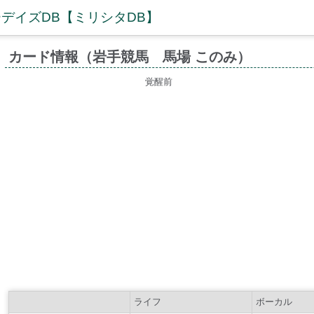
デイズDB【ミリシタDB】
カード情報（岩手競馬 馬場 このみ）
覚醒前
ライフ
ボーカル