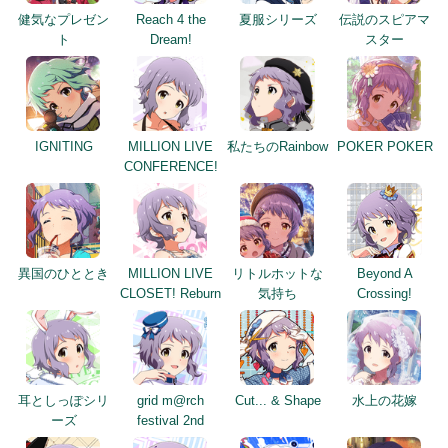
健気なプレゼン
Reach 4 the
夏服シリーズ
伝説のスピアマ
ト
Dream!
スター
IGNITING
MILLION LIVE
私たちのRainbow
POKER POKER
CONFERENCE!
異国のひととき
MILLION LIVE
リトルホットな
Beyond A
CLOSET! Reburn
気持ち
Crossing!
耳としっぽシリ
grid m@rch
Cut... & Shape
水上の花嫁
ーズ
festival 2nd