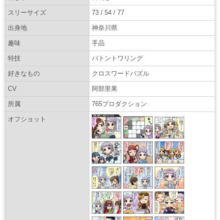
スリーサイズ
73 / 54 / 77
出身地
神奈川県
趣味
手品
特技
バトントワリング
好きなもの
クロスワードパズル
CV
阿部里果
所属
765プロダクション
オフショット