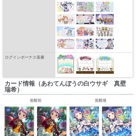
ログインボーナス落書
カード情報（あわてんぼうの白ウサギ 真壁
瑞希）
覚醒前
覚醒後