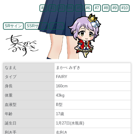
#1
#2
#3
#4
#5
#6
#7
#8
#9
#10
SRサイン
SSRサイン
ネーム
なまえ
まかべ みずき
タイプ
FAIRY
身長
160cm
体重
43kg
血液型
B型
年齢
17歳
誕生日
1月27日(水瓶座)
利き手
右利き