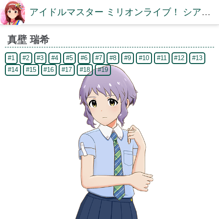
アイドルマスター ミリオンライブ！ シアターデイズDB【ミリシタDB】
真壁 瑞希
#1
#2
#3
#4
#5
#6
#7
#8
#9
#10
#11
#12
#13
#14
#15
#16
#17
#18
#19