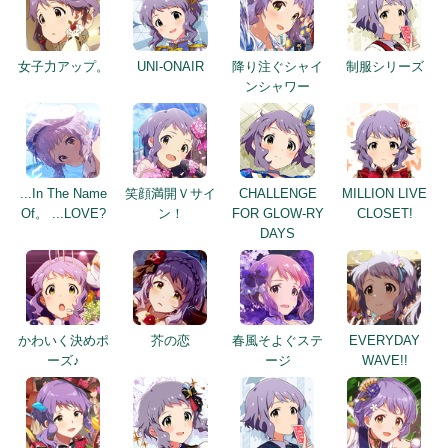
女子力アップ。
UNI-ONAIR
降り注ぐシャイ
制服シリーズ
ンシャワー
...In The Name
笑顔満開Ｖサイ
CHALLENGE
MILLION LIVE
Of。 ...LOVE?
ン！
FOR GLOW-RY
CLOSET!
DAYS
かわいく決めポ
芥の恋
春風そよぐステ
EVERYDAY
ーズ♪
ージ
WAVE!!