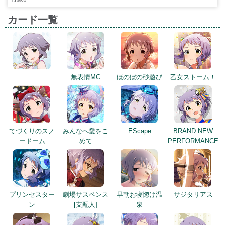
カード一覧
無表情MC
ほのぼの砂遊び
乙女ストーム！
てづくりのスノ
みんなへ愛をこ
EScape
BRAND NEW
ードーム
めて
PERFORMANCE
プリンセスター
劇場サスペンス
早朝お寝惚け温
サジタリアス
ン
[支配人]
泉