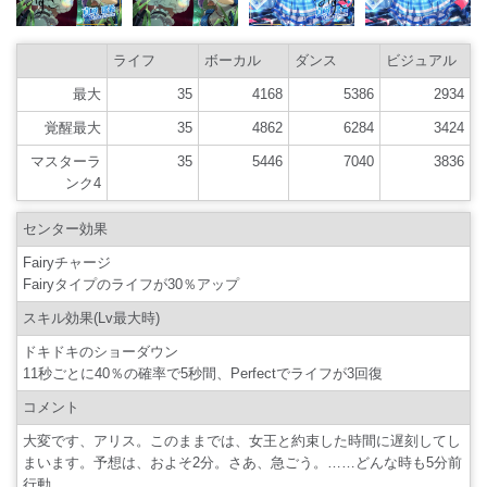
ライフ
ボーカル
ダンス
ビジュアル
最大
35
4168
5386
2934
覚醒最大
35
4862
6284
3424
マスターラ
35
5446
7040
3836
ンク4
センター効果
Fairyチャージ
Fairyタイプのライフが30％アップ
スキル効果(Lv最大時)
ドキドキのショーダウン
11秒ごとに40％の確率で5秒間、Perfectでライフが3回復
コメント
大変です、アリス。このままでは、女王と約束した時間に遅刻してし
まいます。予想は、およそ2分。さあ、急ごう。……どんな時も5分前
行動。