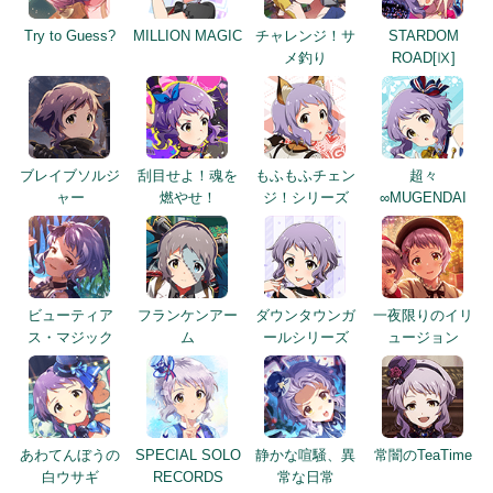
Try to Guess?
MILLION MAGIC
チャレンジ！サ
STARDOM
メ釣り
ROAD[Ⅸ]
ブレイブソルジ
刮目せよ！魂を
もふもふチェン
超々
ャー
燃やせ！
ジ！シリーズ
∞MUGENDAI
ビューティア
フランケンアー
ダウンタウンガ
一夜限りのイリ
ス・マジック
ム
ールシリーズ
ュージョン
あわてんぼうの
SPECIAL SOLO
静かな喧騒、異
常闇のTeaTime
白ウサギ
RECORDS
常な日常