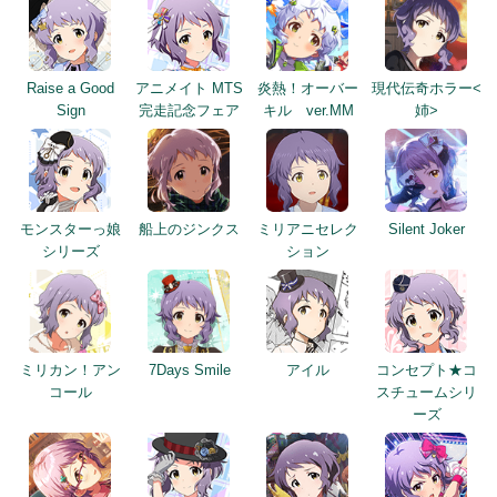
Raise a Good
アニメイト MTS
炎熱！オーバー
現代伝奇ホラー<
Sign
完走記念フェア
キル ver.MM
姉>
モンスターっ娘
船上のジンクス
ミリアニセレク
Silent Joker
シリーズ
ション
ミリカン！アン
7Days Smile
アイル
コンセプト★コ
コール
スチュームシリ
ーズ