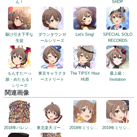
ん！
SHOP
駆け引き下手な
ダウンタウンガ
Let's Sing!
SPECIAL SOLO
生徒
ールシリーズ
RECORDS
もんすたーっ
東京キャラクタ
The TIPSY Hour
最上級：
娘・めたもる！
ーストリート
HUB
Invitation
シリーズ
関連画像
2018年バレンタインデー公式ツイート
東北楽天ゴールデンイーグルスコラボトップ絵
2018年ミリシタ感謝祭
2019年ミリシタ2周年カウントダウン（3日前）