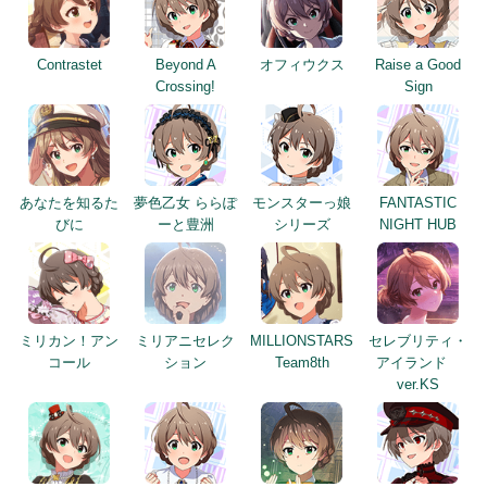
Contrastet
Beyond A
オフィウクス
Raise a Good
Crossing!
Sign
あなたを知るた
夢色乙女 ららぽ
モンスターっ娘
FANTASTIC
びに
ーと豊洲
シリーズ
NIGHT HUB
ミリカン！アン
ミリアニセレク
MILLIONSTARS
セレブリティ・
コール
ション
Team8th
アイランド
ver.KS