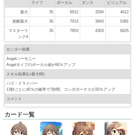
ライフ
ボーカル
ダンス
ビジュアル
最大
35
6012
3294
4612
覚醒最大
35
7013
3843
5381
マスターラ
35
7853
4303
6025
ンク4
センター効果
Angelハーモニー
Angelタイプのボーカル値が60％アップ
スキル効果(Lv最大時)
バズ・ドライバー
13秒ごとに40％の確率で7秒間、コンボボーナスが20％アップ
コメント
カード一覧