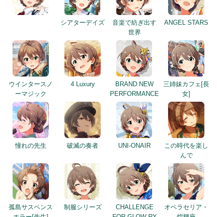
シアターデイズ
音楽で紡ぎ出す
ANGEL STARS
世界
ウインタースノ
4 Luxury
BRAND NEW
三姉妹カフェ[長
ーマジック
PERFORMANCE
女]
憧れの先生
破滅の奏者
UNI-ONAIR
この時代を楽し
んで
孤島サスペンス
制服シリーズ
CHALLENGE
オペラセリア・
ホラー[先生]
FOR GLOW-RY
煌輝座