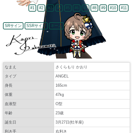
#1
#2
#3
#4
#5
#6
#7
#8
#9
#10
#11
SRサイン
SSRサイン
ネーム
なまえ
さくらもり かおり
タイプ
ANGEL
身長
165cm
体重
47kg
血液型
O型
年齢
23歳
誕生日
3月27日(牡羊座)
利き手
右利き