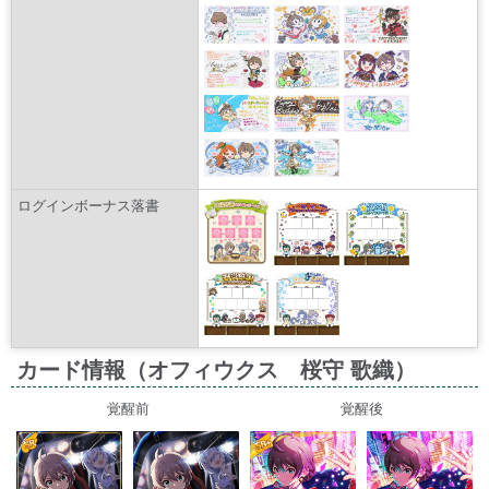
ログインボーナス落書
カード情報（オフィウクス 桜守 歌織）
覚醒前
覚醒後