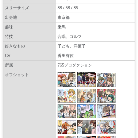
スリーサイズ
88 / 58 / 85
出身地
東京都
趣味
乗馬
特技
合唱、ゴルフ
好きなもの
子ども、洋菓子
CV
香里有佐
所属
765プロダクション
オフショット