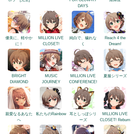
DAYS
優美に、軽やか
MILLION LIVE
純白で、穢れな
Reach 4 the
に！
CLOSET!
く
Dream!
BRIGHT
MUSIC
MILLION LIVE
夏服シリーズ
DIAMOND
JOURNEY
CONFERENCE!
親愛なるあなた
私たちのRainbow
耳としっぽシリ
MILLION LIVE
へ
ーズ
CLOSET! Reburn