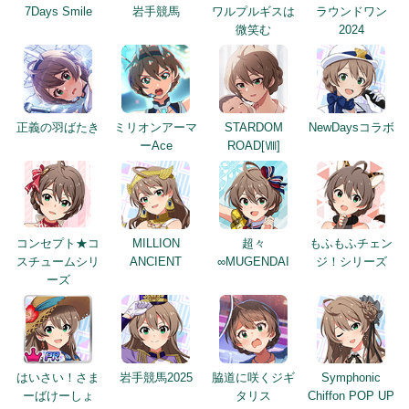
7Days Smile
岩手競馬
ワルプルギスは
ラウンドワン
微笑む
2024
正義の羽ばたき
ミリオンアーマ
STARDOM
NewDaysコラボ
ーAce
ROAD[Ⅷ]
コンセプト★コ
MILLION
超々
もふもふチェン
スチュームシリ
ANCIENT
∞MUGENDAI
ジ！シリーズ
ーズ
はいさい！さま
岩手競馬2025
脇道に咲くジギ
Symphonic
ーばけーしょ
タリス
Chiffon POP UP