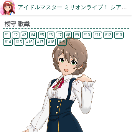
アイドルマスター ミリオンライブ！ シアターデイズDB【ミリシタDB】
桜守 歌織
#1
#2
#3
#4
#5
#6
#7
#8
#9
#10
#11
#12
#13
#14
#15
#16
#17
#18
#19