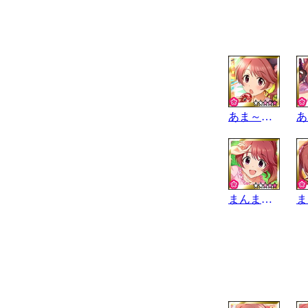
あま～い★誘惑
まんまるﾛｹｰｼｮﾝ