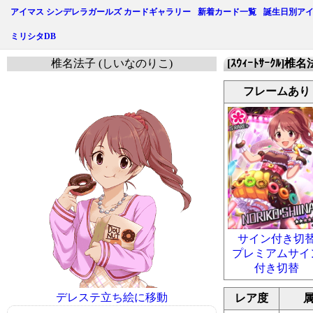
アイマス シンデレラガールズ カードギャラリー
新着カード一覧
誕生日別ア
ミリシタDB
椎名法子 (しいなのりこ)
[ｽｳｨｰﾄｻｰｸﾙ]椎
フレームあり
サイン付き切
プレミアムサイ
付き切替
デレステ立ち絵に移動
レア度