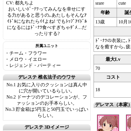
CV: 都丸ちよ
srare
cute
おいしいﾄﾞｰﾅﾂってみんなを幸せにす
年齢
誕
る力があると思うの｡あたしもそんなｱ
ｲﾄﾞﾙになれたらｲｲよね! でもﾄｯﾌﾟｱｲﾄﾞﾙ
13歳
10月1
になるにはﾄﾞｰﾅﾂ食べすぎちゃﾀﾞﾒ…だ
ったりする?
ﾄﾞｰﾅﾂの衣装に､
所属ユニット
なを癒すから､疲れ
・チーム・フラワー
・メロウ・イエロー
最大Lv
・レジェンド・パーティー
70
デレステ 椎名法子のウワサ
コスト
No.1 お気に入りのクッションは真ん中
18
に穴が開いているらしい。
No.2 ドーナツのデコレーションが、フ
ァッションのお手本らしい。
デレマス（本家
No.3 貯金箱は5円玉と50円玉でいっぱい
らしい。
デレステ 3Dイメージ