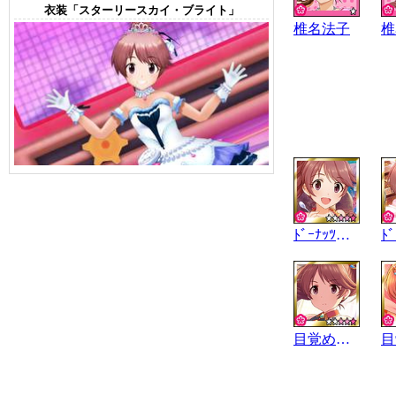
衣装「スターリースカイ・ブライト」
椎名法子
椎
ﾄﾞｰﾅｯﾂ☆ﾏｰﾒｲﾄﾞ
目覚めし勇者