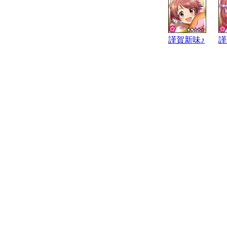
謹賀新味♪
謹