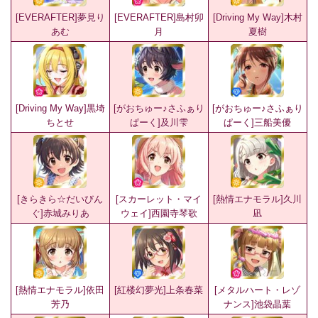
[EVERAFTER]夢見り
[EVERAFTER]島村卯
[Driving My Way]木村
あむ
月
夏樹
[Driving My Way]黒埼
[がおちゅー♪さふぁり
[がおちゅー♪さふぁり
ちとせ
ぱーく]及川雫
ぱーく]三船美優
[きらきら☆だいびん
[スカーレット・マイ
[熱情エナモラル]久川
ぐ]赤城みりあ
ウェイ]西園寺琴歌
凪
[熱情エナモラル]依田
[紅楼幻夢光]上条春菜
[メタルハート・レゾ
芳乃
ナンス]池袋晶葉