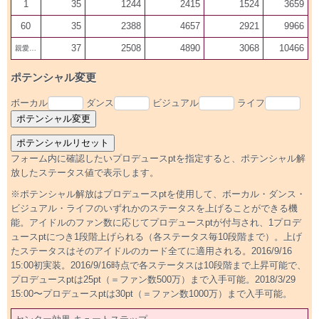
1
35
1244
2415
1524
3659
60
35
2388
4657
2921
9966
37
2508
4890
3068
10466
親愛100
ポテンシャル変更
ボーカル
ダンス
ビジュアル
ライフ
フォーム内に確認したいプロデュースptを指定すると、ポテンシャル解
放したステータス値で表示します。
※ポテンシャル解放はプロデュースptを使用して、ボーカル・ダンス・
ビジュアル・ライフのいずれかのステータスを上げることができる機
能。アイドルのファン数に応じてプロデュースptが付与され、1プロデ
ュースptにつき1段階上げられる（各ステータス毎10段階まで）。上げ
たステータスはそのアイドルのカード全てに適用される。2016/9/16
15:00初実装。2016/9/16時点で各ステータスは10段階まで上昇可能で、
プロデュースptは25pt（＝ファン数500万）まで入手可能。2018/3/29
15:00〜プロデュースptは30pt（＝ファン数1000万）まで入手可能。