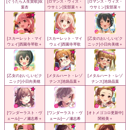
[ぐうたら人生賛歌]双
[ロマンス・ウィズ・
[ロマンス・ウィズ・
葉杏
ウサミン]安部菜々＋
ウサミン]安部菜々
[スカーレット・マイ
[スカーレット・マイ
[乙女のおいしいピク
ウェイ]西園寺琴歌＋
ウェイ]西園寺琴歌
ニック]小日向美穂＋
[乙女のおいしいピク
[メタルハート・レゾ
[メタルハート・レゾ
ニック]小日向美穂
ナンス]池袋晶葉＋
ナンス]池袋晶葉
[ワンダーラスト・ヴ
[ワンダーラスト・ヴ
[オトメゴコロ更新中]
ェール]一ノ瀬志希＋
ェール]一ノ瀬志希
関裕美＋