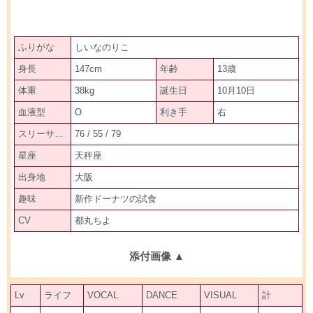
ふりがな
しいなのりこ
身長
147cm
年齢
13歳
体重
38kg
誕生日
10月10日
血液型
O
利き手
右
スリーサイズ
76 / 55 / 79
星座
天秤座
出身地
大阪
趣味
新作ドーナツの試食
CV
都丸ちよ
添付画像
▲
Lv
ライフ
VOCAL
DANCE
VISUAL
計