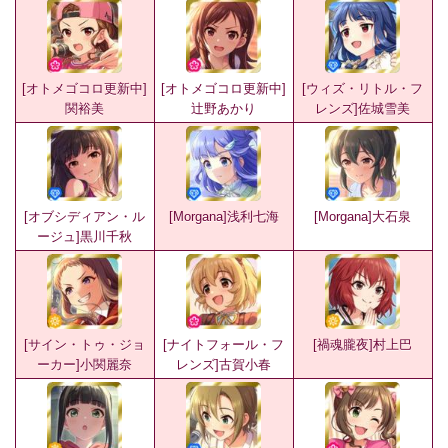
[オトメゴコロ更新中]
[オトメゴコロ更新中]
[ウィズ・リトル・フ
関裕美
辻野あかり
レンズ]佐城雪美
[オブシディアン・ル
[Morgana]浅利七海
[Morgana]大石泉
ージュ]黒川千秋
[サイン・トゥ・ジョ
[ナイトフォール・フ
[禍魂朧夜]村上巴
ーカー]小関麗奈
レンズ]古賀小春