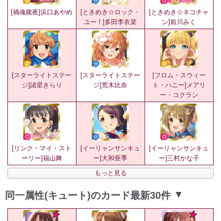
[禍魂朧夜]浜口あやめ
[ときめき☆ロック・
[ときめき☆ネコチャ
ユー ! ]多田李衣菜
ン]前川みく
[スターライトステー
[スターライトステー
[フロム・スウィー
ジ]諸星きらり
ジ]荒木比奈
ト・ハニー]メアリ
ー・コクラン
[リンク・マイ・スト
[イーリャンサンキュ
[イーリャンサンキュ
ーリー]福山舞
ー]大和亜季
ー]三村かな子
もっと見る
同一属性(キュート)のカード最新30件
▲