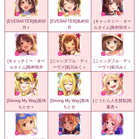
[EVERAFTER]島村卯
[EVERAFTER]島村卯
[キャッチミー・オー
月＋
月
ルタイム]島村卯月＋
[キャッチミー・オー
[ニャンダフル・ディ
[ニャンダフル・ディ
ルタイム]島村卯月
ーヴァ]前川みく＋
ーヴァ]前川みく
[Driving My Way]黒埼
[Driving My Way]黒埼
[ぐうたら人生賛歌]双
ちとせ＋
ちとせ
葉杏＋