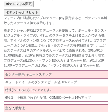
フォーム内に確認したいプロデュースptを指定すると、ポテンシャル解
放したステータス値で表示します。
※ポテンシャル解放はプロデュースptを使用して、ボーカル・ダンス・
ビジュアル・ライフのいずれかのステータスを上げることができる機
能。アイドルのファン数に応じてプロデュースptが付与され、1プロデ
ュースptにつき1段階上げられる（各ステータス毎10段階まで）。上げ
たステータスはそのアイドルのカード全てに適用される。2016/9/16
15:00初実装。2016/9/16時点で各ステータスは10段階まで上昇可能で、
プロデュースptは25pt（＝ファン数500万）まで入手可能。2018/3/29
15:00〜プロデュースptは30pt（＝ファン数1000万）まで入手可能。
センター効果 キュートステップ
キュートアイドルのダンスアピール値60％アップ
特技(Lv.1) みんなでシェアしよ♪
6秒毎、中確率でわずかな間、COMBOボーナス14%アップ
主な入手方法