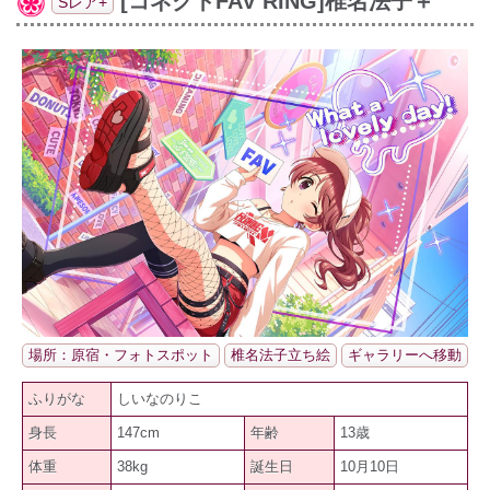
[コネクトFAV RING]椎名法子＋
Sレア+
場所：原宿・フォトスポット
椎名法子立ち絵
ギャラリーへ移動
ふりがな
しいなのりこ
身長
147cm
年齢
13歳
体重
38kg
誕生日
10月10日