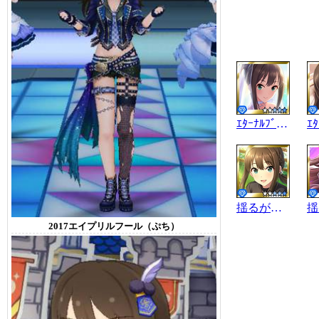
ｴﾀｰﾅﾙﾌﾞﾙｰﾑ
揺るがぬ信頼
2017エイプリルフール（ぷち）