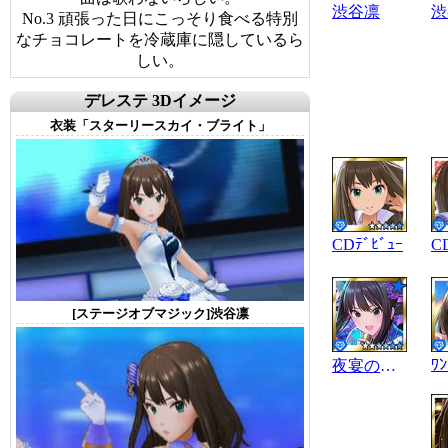
渋谷凛
渋
No.3 頑張った日にこっそり食べる特別
なチョコレートを冷蔵庫に隠しているら
しい。
デレステ 3Dイメージ
衣装「スターリースカイ・ブライト」
CDﾃﾞﾋﾞｭｰ
C
[ステージオブマジック]渋谷凛
夜宴の歌姫