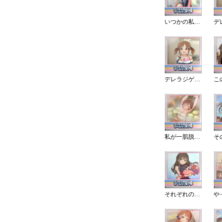
いつかの私、今の私
デレラジゲストですっ
私が一肌脱ぐよ！
そ
それぞれの感謝の形