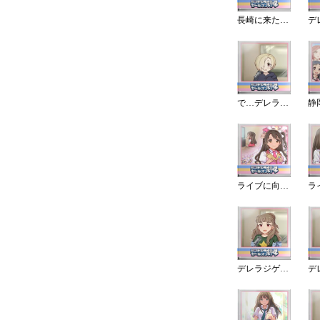
長崎に来たよぉ～
で…デレラジゲスト…だよ
ライブに向けて! 卯月編
デレラジゲストだよっ!