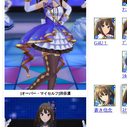
ﾌﾞ
G4U！
[オーバー・マイセルフ]渋谷凛
蒼き信念