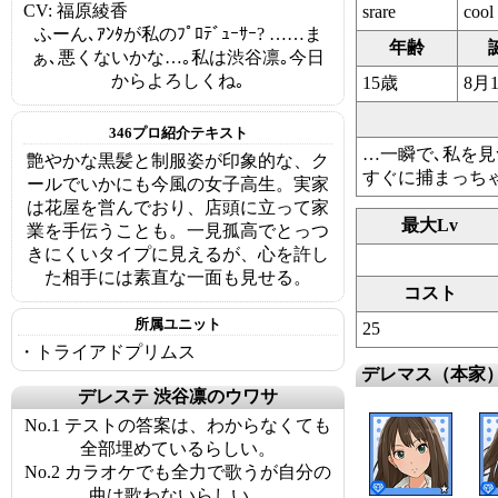
CV: 福原綾香
srare
cool
ふーん､ｱﾝﾀが私のﾌﾟﾛﾃﾞｭｰｻｰ? ……ま
年齢
ぁ､悪くないかな…｡私は渋谷凛｡今日
からよろしくね｡
15歳
8月
346プロ紹介テキスト
…一瞬で､私を見つ
艶やかな黒髪と制服姿が印象的な、ク
すぐに捕まっちゃ
ールでいかにも今風の女子高生。実家
は花屋を営んでおり、店頭に立って家
最大Lv
業を手伝うことも。一見孤高でとっつ
きにくいタイプに見えるが、心を許し
た相手には素直な一面も見せる。
コスト
所属ユニット
25
・トライアドプリムス
デレマス（本家
デレステ 渋谷凛のウワサ
No.1 テストの答案は、わからなくても
全部埋めているらしい。
No.2 カラオケでも全力で歌うが自分の
曲は歌わないらしい。