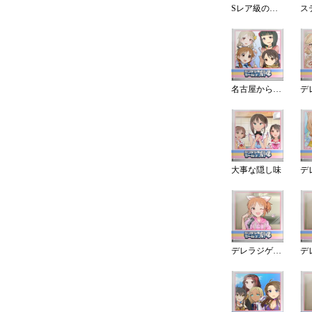
Sレア級の報酬!フェスの景品は?
名古屋から来ました?
大事な隠し味
デレラジゲストだミン♪