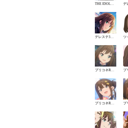
THE IDOLM@STER CINDERELLA GIRLS LITTLE STARS! エチュードは1曲だけ
デレステ3周年トップイラスト
プリコネRコラボ スターライトプリンセス Re:M@STER! アニメスチル
プリコネRコラボ スターライトプリンセス Re:M@STER! アニメスチル