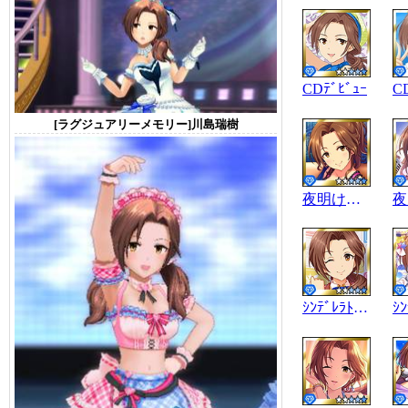
CDﾃﾞﾋﾞｭｰ
C
[ラグジュアリーメモリー]川島瑞樹
夜明けのﾃﾞｨｰｳﾞｧ
ｼﾝﾃﾞﾚﾗﾄﾞﾘｰﾑ