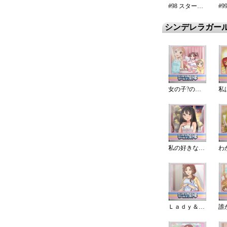
#98 スターライト・エタニティ
シンデレラガー
女の子?の気になるとこ
私
私の好きな時間
Ｌａｄｙ＆ＪＫ
誰