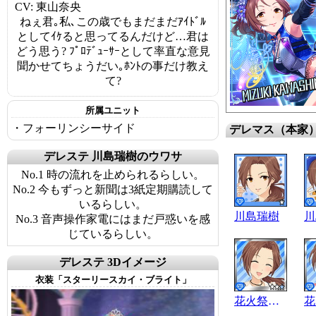
CV: 東山奈央
ねぇ君｡私､この歳でもまだまだｱｲﾄﾞﾙ
としてｲｹると思ってるんだけど…君は
どう思う? ﾌﾟﾛﾃﾞｭｰｻｰとして率直な意見
聞かせてちょうだい｡ﾎﾝﾄの事だけ教え
て?
所属ユニット
・フォーリンシーサイド
デレマス（本家
デレステ 川島瑞樹のウワサ
No.1 時の流れを止められるらしい。
No.2 今もずっと新聞は3紙定期購読して
いるらしい。
川島瑞樹
川
No.3 音声操作家電にはまだ戸惑いを感
じているらしい。
デレステ 3Dイメージ
衣装「スターリースカイ・ブライト」
花火祭りｽﾏｲﾙ