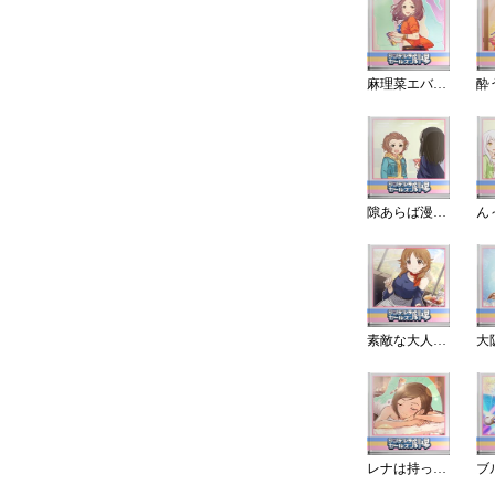
麻理菜エバーヤング
酔
隙あらば漫才！
ん
素敵な大人の午後
大
レナは持ってる女