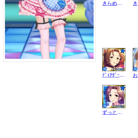
きらめきの渚
ﾃﾞｨｱﾀﾞｰﾘﾝ･S
ずっとずっと輝いて