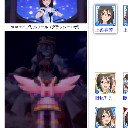
2018エイプリルフール（グラッシーロボ）
上条春菜
上
眼鏡ﾌﾟﾘﾝｾｽ