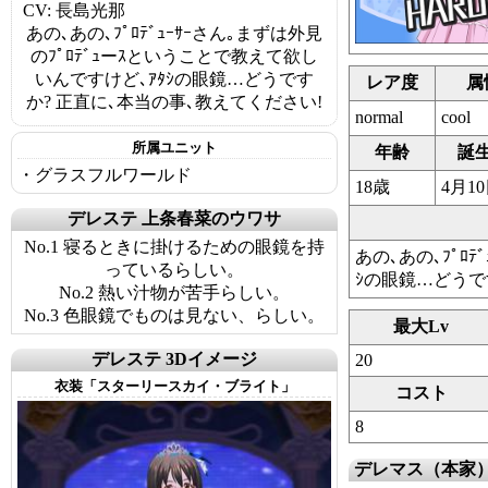
CV: 長島光那
あの､あの､ﾌﾟﾛﾃﾞｭｰｻｰさん｡まずは外見
のﾌﾟﾛﾃﾞｭーｽということで教えて欲し
いんですけど､ｱﾀｼの眼鏡…どうです
レア度
属
か? 正直に､本当の事､教えてください!
normal
cool
所属ユニット
年齢
誕
・グラスフルワールド
18歳
4月1
デレステ 上条春菜のウワサ
No.1 寝るときに掛けるための眼鏡を持
あの､あの､ﾌﾟﾛ
っているらしい。
ｼの眼鏡…どうで
No.2 熱い汁物が苦手らしい。
No.3 色眼鏡でものは見ない、らしい。
最大Lv
デレステ 3Dイメージ
20
衣装「スターリースカイ・ブライト」
コスト
8
デレマス（本家