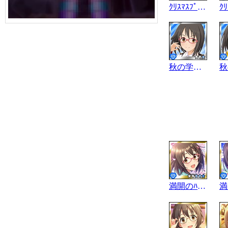
ｸﾘｽﾏｽﾌﾟﾚｾﾞﾝﾄ
秋の学園祭
満開のﾊﾟﾉﾗﾏ