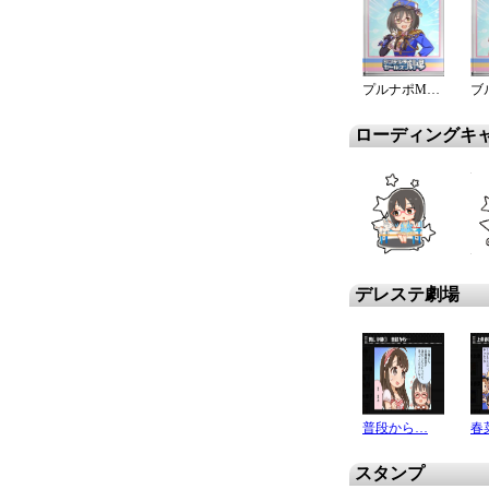
プルナポMC！春菜編
ローディングキ
デレステ劇場
普段から…
スタンプ