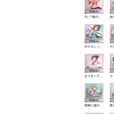
Sレア級の報酬!フェスの景品は?
みんなしってた
なりきって自己紹介！
密林に謎の生物を見た！？