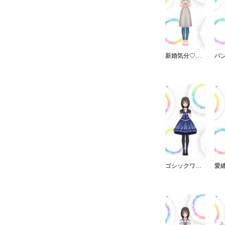
新婚気分♡愛情エプロン
ゴシックワンピ・夜薔薇姫の誘い