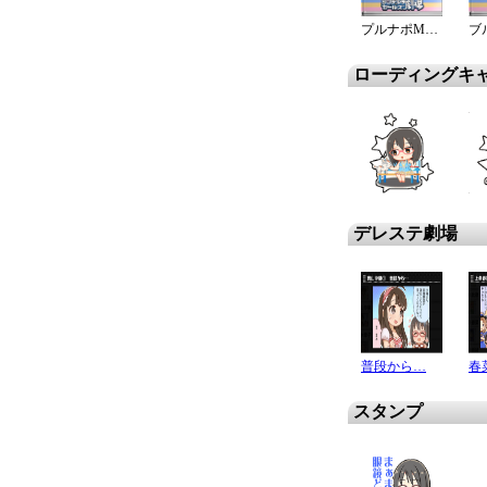
プルナポMC！春菜編
ローディングキ
デレステ劇場
普段から…
スタンプ