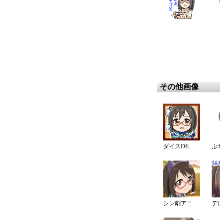
その他画像
ダイスDEシンデレラ♪サバイバル
ぷ
シン劇アニメ(CLIMAX SEASON)ピンナップ