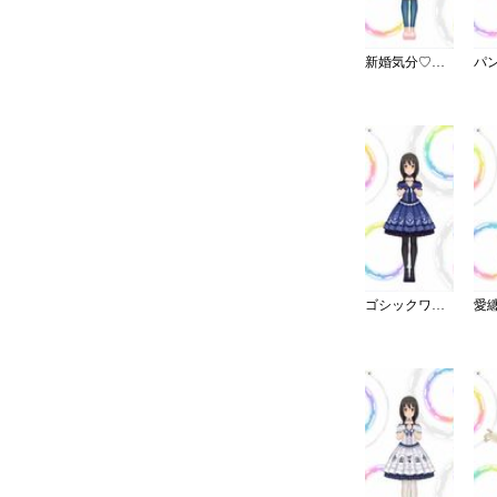
新婚気分♡愛情エプロン
ゴシックワンピ・夜薔薇姫の誘い