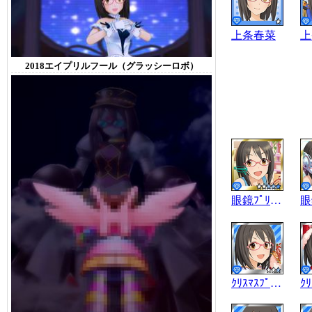
上条春菜
上
2018エイプリルフール（グラッシーロボ）
眼鏡ﾌﾟﾘﾝｾｽ
ｸﾘｽﾏｽﾌﾟﾚｾﾞﾝﾄ