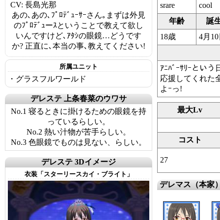
CV: 長島光那
srare
cool
あの､あの､ﾌﾟﾛﾃﾞｭｰｻｰさん｡まずは外見
年齢
誕
のﾌﾟﾛﾃﾞｭーｽということで教えて欲し
いんですけど､ｱﾀｼの眼鏡…どうです
18歳
4月1
か? 正直に､本当の事､教えてください!
所属ユニット
ｱﾆﾊﾞｰｻﾘｰと
応援してくれた全
・グラスフルワールド
よｰっ!
デレステ 上条春菜のウワサ
最大Lv
No.1 寝るときに掛けるための眼鏡を持
っているらしい。
No.2 熱い汁物が苦手らしい。
コスト
No.3 色眼鏡でものは見ない、らしい。
27
デレステ 3Dイメージ
衣装「スターリースカイ・ブライト」
デレマス（本家