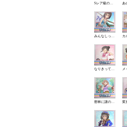
Sレア級の報酬!フェスの景品は?
みんなしってた
なりきって自己紹介！
密林に謎の生物を見た！？