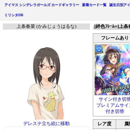
アイマス シンデレラガールズ カードギャラリー
新着カード一覧
誕生日別ア
ミリシタDB
上条春菜 (かみじょうはるな)
[絆色ﾌﾚｰﾑ∞]上
フレームあり
サイン付き切
プレミアムサイ
付き切替
デレステ立ち絵に移動
レア度
属