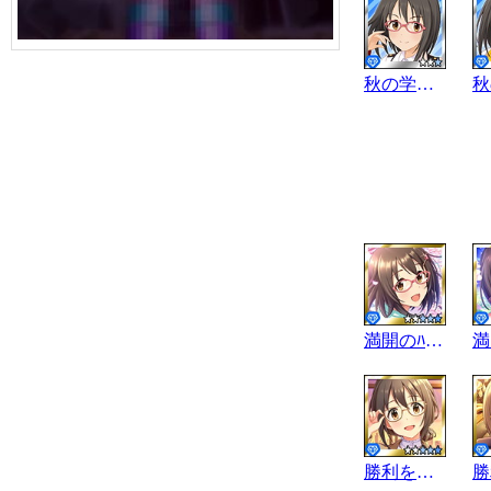
秋の学園祭
満開のﾊﾟﾉﾗﾏ
勝利を智る日