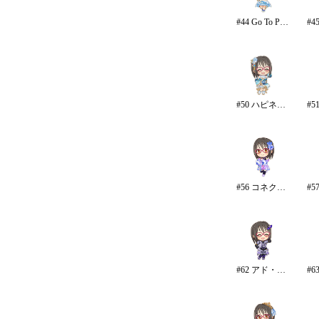
#44 Go To Paradise/リゾート
#50 ハピネス・エール
#56 コネクテッド・パラレル/パンツ
#62 アド・アストラ