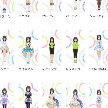
[澄みきった世界]上条春菜
アクロス・ザ・スターズ
プレゼントオブスノウ
パーティータイム・ゴールド
ショータイム・イリュージョン
レインボー・カラーズ
クリスタルナイトパーティ
レッスンウェア／ジャージ／ハーフ
レッスンウェア／パーカー／クロップド
Go To Paradise