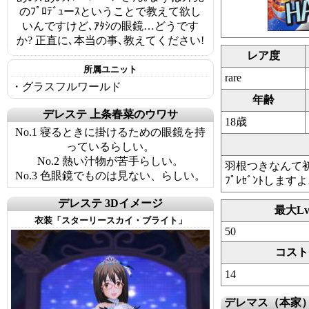
のﾌﾟﾛﾃﾞｭーｽということで教えて欲し
いんですけど､ｱﾀｼの眼鏡…どうです
か? 正直に､本当の事､教えてください!
レア度
所属ユニット
rare
・グラスフルワールド
年齢
デレステ 上条春菜のウワサ
18歳
No.1 寝るときに掛けるための眼鏡を持
っているらしい。
No.2 熱い汁物が苦手らしい。
羽根つきなんて初
No.3 色眼鏡でものは見ない、らしい。
ﾌﾟﾚｾﾞﾝﾄしますよ
デレステ 3Dイメージ
最大L
衣装「スターリースカイ・ブライト」
50
コスト
14
デレマス（本家