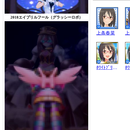
2018エイプリルフール（グラッシーロボ）
上条春菜
上
ﾎﾜｲﾄﾌﾟﾘﾝｾｽ