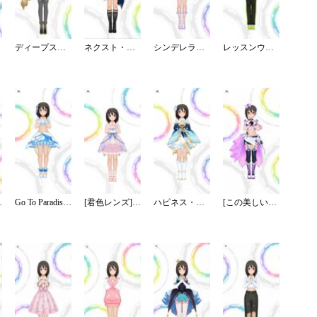
ディープスカイ・ブレイズ
ネクスト・フロンティア
シンデレラドリーム
レッスンウェア／ロング
／ステージ
Go To Paradise／リゾート
[君色レンズ]上条春菜
ハピネス・エール
[この美しい世界を]上条春菜