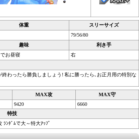
体重
スリーサイズ
79/56/80
趣味
利き手
側でお昼寝
右
が終わったら勝負しましょう! 私に勝ったら､お正月用の特別な
MAX攻
MAX守
9420
6660
特技
攻 ﾗﾝﾀﾞﾑで大～特大ｱｯﾌﾟ