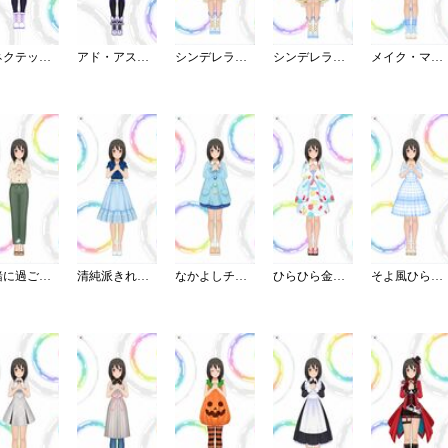
コネクテッド・パラレル／パンツ
アド・アストラ
シンデレラ・コレクション／ブライト
シンデレラ・コレクション／カラー
メイク・マイ・トレンド
一緒に過ごす休日パンツスタイル
清純派きれいめフリルブラウス
なかよしチャイルドスモック
ひらひら金魚のミニ浴衣
そよ風ひらりワンピース