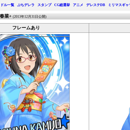
イドル一覧
ぷちデレラ
スタンプ
CG総選挙
アニメ
デレステDB
ミリマスギャ
条春菜+
(2013年12月31日公開)
フレームあり