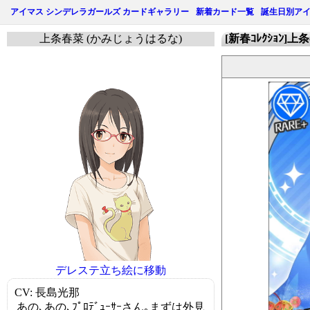
アイマス シンデレラガールズ カードギャラリー
新着カード一覧
誕生日別ア
上条春菜 (かみじょうはるな)
[新春ｺﾚｸｼｮﾝ]上
デレステ立ち絵に移動
CV: 長島光那
あの､あの､ﾌﾟﾛﾃﾞｭｰｻｰさん｡まずは外見