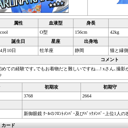
属性
血液型
身長
cool
O型
156cm
42kg
誕生日
星座
出身地
4月10日
牡羊座
静岡
猫と縁
コメント
めての経験です｡でもお着物だと難しいですね…! xさん､撮影
♪
v
初期攻
初期守
3768
2664
新御眼鏡 ｸｰﾙのﾌﾛﾝﾄﾒﾝﾊﾞｰ及びﾊﾞｯｸﾒﾝﾊﾞｰ上位1人の
）カード