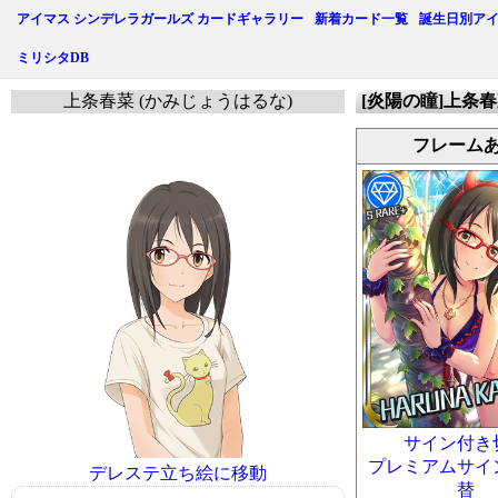
アイマス シンデレラガールズ カードギャラリー
新着カード一覧
誕生日別ア
ミリシタDB
上条春菜 (かみじょうはるな)
[炎陽の瞳]上条春
フレーム
サイン付き
プレミアムサイ
デレステ立ち絵に移動
替