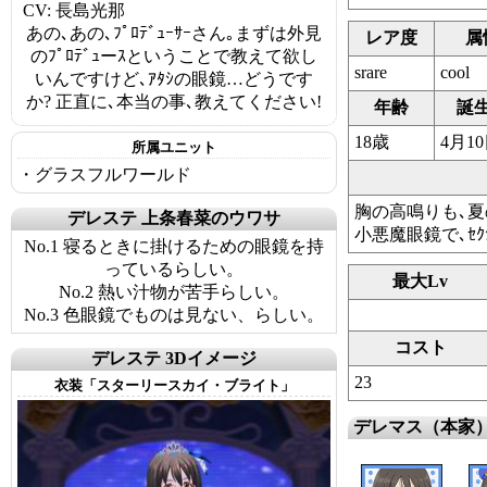
CV: 長島光那
あの､あの､ﾌﾟﾛﾃﾞｭｰｻｰさん｡まずは外見
レア度
属
のﾌﾟﾛﾃﾞｭーｽということで教えて欲し
srare
cool
いんですけど､ｱﾀｼの眼鏡…どうです
か? 正直に､本当の事､教えてください!
年齢
誕
18歳
4月1
所属ユニット
・グラスフルワールド
胸の高鳴りも､夏
デレステ 上条春菜のウワサ
小悪魔眼鏡で､ｾ
No.1 寝るときに掛けるための眼鏡を持
っているらしい。
最大Lv
No.2 熱い汁物が苦手らしい。
No.3 色眼鏡でものは見ない、らしい。
コスト
デレステ 3Dイメージ
23
衣装「スターリースカイ・ブライト」
デレマス（本家