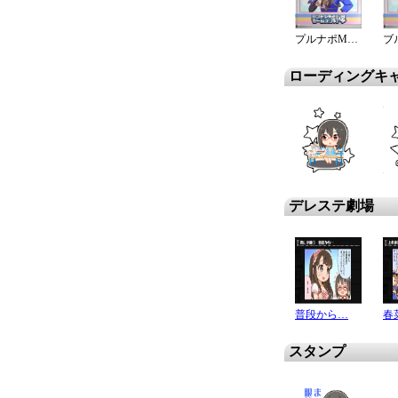
プルナポMC！春菜編
ローディングキ
デレステ劇場
普段から…
スタンプ