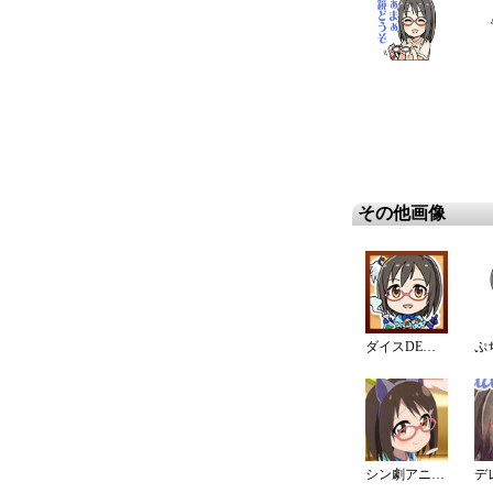
その他画像
ダイスDEシンデレラ♪サバイバル
ぷ
シン劇アニメ(CLIMAX SEASON)ピンナップ