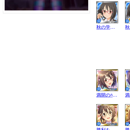
秋の学園祭
満開のﾊﾟﾉﾗﾏ
勝利を智る日