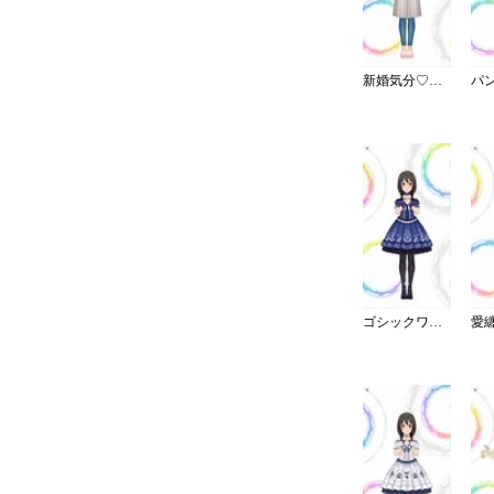
新婚気分♡愛情エプロン
ゴシックワンピ・夜薔薇姫の誘い