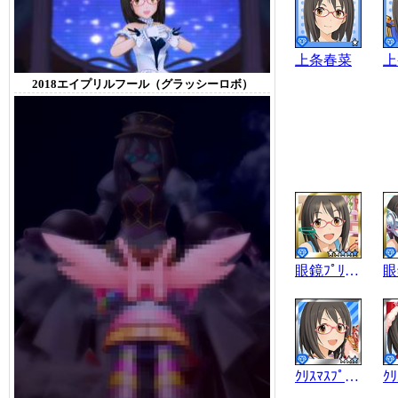
上条春菜
上
2018エイプリルフール（グラッシーロボ）
眼鏡ﾌﾟﾘﾝｾｽ
ｸﾘｽﾏｽﾌﾟﾚｾﾞﾝﾄ