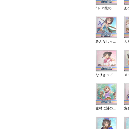
Sレア級の報酬!フェスの景品は?
みんなしってた
なりきって自己紹介！
密林に謎の生物を見た！？