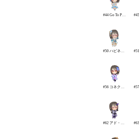
#44 Go To Paradise/リゾート
#50 ハピネス・エール
#56 コネクテッド・パラレル/パンツ
#62 アド・アストラ