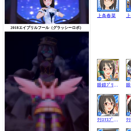
上条春菜
上
2018エイプリルフール（グラッシーロボ）
眼鏡ﾌﾟﾘﾝｾｽ
ｸﾘｽﾏｽﾌﾟﾚｾﾞﾝﾄ