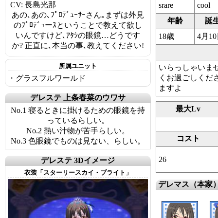
CV: 長島光那
srare
cool
あの､あの､ﾌﾟﾛﾃﾞｭｰｻｰさん｡まずは外見
年齢
誕
のﾌﾟﾛﾃﾞｭーｽということで教えて欲し
いんですけど､ｱﾀｼの眼鏡…どうです
18歳
4月1
か? 正直に､本当の事､教えてください!
所属ユニット
いらっしゃいませ
くお過ごしくだ
・グラスフルワールド
ますよ
デレステ 上条春菜のウワサ
最大Lv
No.1 寝るときに掛けるための眼鏡を持
っているらしい。
No.2 熱い汁物が苦手らしい。
コスト
No.3 色眼鏡でものは見ない、らしい。
26
デレステ 3Dイメージ
衣装「スターリースカイ・ブライト」
デレマス（本家