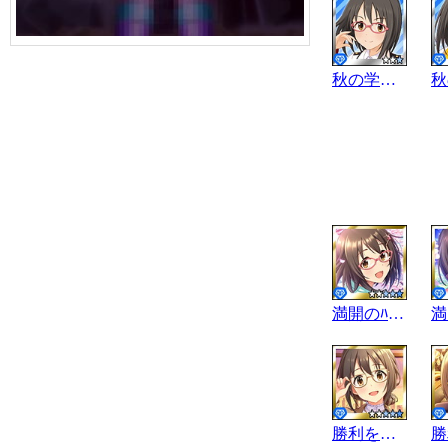
秋の学園祭
満開のﾊﾟﾉﾗﾏ
勝利を智る日