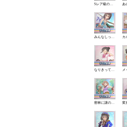
Sレア級の報酬!フェスの景品は?
みんなしってた
なりきって自己紹介！
密林に謎の生物を見た！？