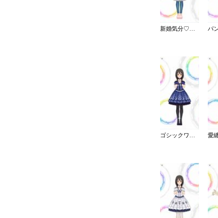
新婚気分♡愛情エプロン
ゴシックワンピ・夜薔薇姫の誘い