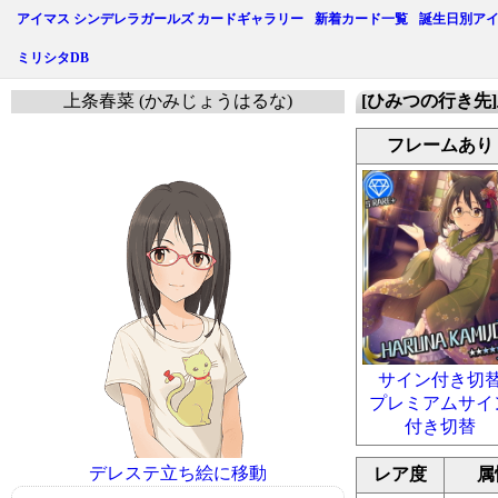
アイマス シンデレラガールズ カードギャラリー
新着カード一覧
誕生日別ア
ミリシタDB
上条春菜 (かみじょうはるな)
[ひみつの行き先
フレームあり
サイン付き切
プレミアムサイ
付き切替
デレステ立ち絵に移動
レア度
属