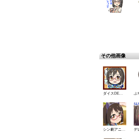
その他画像
ダイスDEシンデレラ♪サバイバル
ぷ
シン劇アニメ(CLIMAX SEASON)ピンナップ