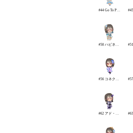
#44 Go To Paradise/リゾート
#50 ハピネス・エール
#56 コネクテッド・パラレル/パンツ
#62 アド・アストラ