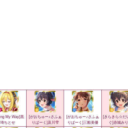
ving My Way]黒
[がおちゅー♪さふぁ
[がおちゅー♪さふぁ
[きらきら☆だ
埼ちとせ
りぱーく]及川雫
りぱーく]三船美優
ぐ]赤城み