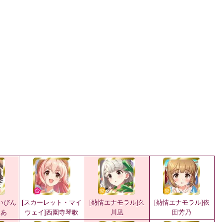
いびん
[スカーレット・マイ
[熱情エナモラル]久
[熱情エナモラル]依
りあ
ウェイ]西園寺琴歌
川凪
田芳乃