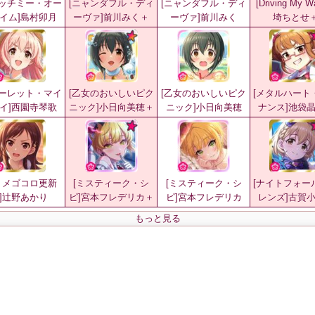
ャッチミー・オー
[ニャンダフル・ディ
[ニャンダフル・ディ
[Driving My 
イム]島村卯月
ーヴァ]前川みく＋
ーヴァ]前川みく
埼ちとせ
カーレット・マイ
[乙女のおいしいピク
[乙女のおいしいピク
[メタルハート
イ]西園寺琴歌
ニック]小日向美穂＋
ニック]小日向美穂
ナンス]池袋
トメゴコロ更新
[ミスティーク・シ
[ミスティーク・シ
[ナイトフォー
]辻野あかり
ピ]宮本フレデリカ＋
ピ]宮本フレデリカ
レンズ]古賀
もっと見る