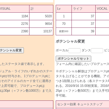
VISUAL
計
Lv
ライフ
VOCAL
1184
5020
1
37
2276
9654
70
37
2390
10137
39
親愛300
ポテンシャル変更
ボーカル
ダンス
ビ
したステータス値で表示します。
フォーム内に確認したいプロデュース
ジュアル・ライフのいずれかのステー
※ポテンシャル解放はプロデュースp
tが付与され、1プロデュースptに
タスを上げることができる機能。アイ
はそのアイドルのカード全てに適用さ
つき1段階上げられる（各ステータス
段階まで上昇可能で、プロデュースptは
れる。2016/9/16 15:00初実装。
ptは30pt（＝ファン数1000万）まで入
25pt（＝ファン数500万）まで入手可能。
手可能。
センター効果 キュートステップ