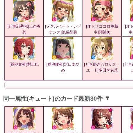
[紅楼幻夢光]上条春
[メタルハート・レゾ
[オトメゴコロ更新
[オ
菜
ナンス]池袋晶葉
中]関裕美
中
[禍魂朧夜]村上巴
[禍魂朧夜]浜口あや
[ときめき☆ロック・
[と
め
ユー ! ]多田李衣菜
同一属性(キュート)のカード最新30件
▲