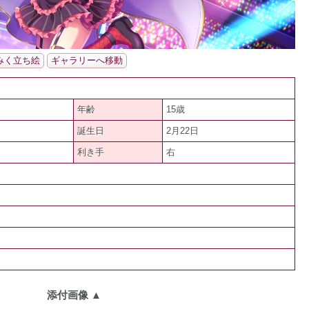
みく立ち絵
ギャラリーへ移動
年齢
15歳
誕生日
2月22日
利き手
右
添付画像
▲