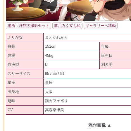
場所：洋館の撮影セット
前川みく立ち絵
ギャラリーへ移動
ふりがな
まえかわみく
身長
152cm
年齢
体重
45kg
誕生日
血液型
B
利き手
スリーサイズ
85 / 55 / 81
星座
魚座
出身地
大阪
趣味
猫カフェ巡り
CV
高森奈津美
添付画像
▲