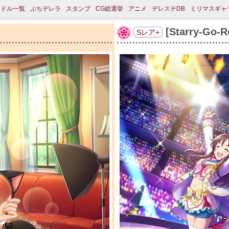
イドル一覧
ぷちデレラ
スタンプ
CG総選挙
アニメ
デレステDB
ミリマスギャ
[Starry-Go
Sレア+