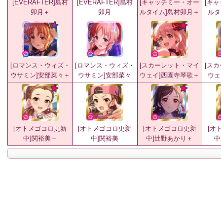
[EVERAFTER]島村
[EVERAFTER]島村
[キャッチミー・オー
[キ
卯月＋
卯月
ルタイム]島村卯月＋
ルタ
[ロマンス・ウィズ・
[ロマンス・ウィズ・
[スカーレット・マイ
[ス
ウサミン]安部菜々＋
ウサミン]安部菜々
ウェイ]西園寺琴歌＋
ウェ
[オトメゴコロ更新
[オトメゴコロ更新
[オトメゴコロ更新
[オ
中]関裕美＋
中]関裕美
中]辻野あかり＋
中