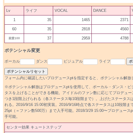
Lv
ライフ
VOCAL
DANCE
1
35
1465
2371
60
35
2818
4560
37
2959
4788
親愛100
ポテンシャル変更
ボーカル
ダンス
ビジュアル
ライフ
フォーム内に確認したいプロデュースptを指定すると、ポテンシャル解放
※ポテンシャル解放はプロデュースptを使用して、ボーカル・ダンス・ビ
タスを上げることができる機能。アイドルのファン数に応じてプロデュースp
つき1段階上げられる（各ステータス毎10段階まで）。上げたステータス
れる。2016/9/16 15:00初実装。2016/9/16時点で各ステータスは10
25pt（＝ファン数500万）まで入手可能。2018/3/29 15:00〜プロデュース
手可能。
センター効果 キュートステップ