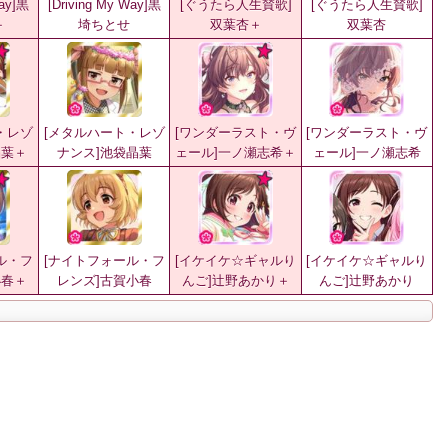
Way]黒
[Driving My Way]黒
[ぐうたら人生賛歌]
[ぐうたら人生賛歌]
＋
埼ちとせ
双葉杏＋
双葉杏
・レゾ
[メタルハート・レゾ
[ワンダーラスト・ヴ
[ワンダーラスト・ヴ
晶葉＋
ナンス]池袋晶葉
ェール]一ノ瀬志希＋
ェール]一ノ瀬志希
ル・フ
[ナイトフォール・フ
[イケイケ☆ギャルり
[イケイケ☆ギャルり
小春＋
レンズ]古賀小春
んご]辻野あかり＋
んご]辻野あかり