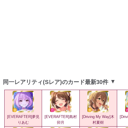
同一レアリティ(Sレア)のカード最新30件
▲
[EVERAFTER]夢見
[EVERAFTER]島村
[Driving My Way]木
[Dri
りあむ
卯月
村夏樹