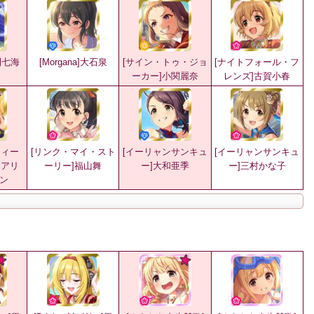
浅利七海
[Morgana]大石泉
[サイン・トゥ・ジョ
[ナイトフォール・フ
ーカー]小関麗奈
レンズ]古賀小春
ウィー
[リンク・マイ・スト
[イーリャンサンキュ
[イーリャンサンキュ
メアリ
ーリー]福山舞
ー]大和亜季
ー]三村かな子
ン