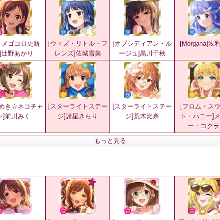
トメゴコロ更新
[ウィズ・リトル・フ
[オブシディアン・ル
[Morgana]
]辻野あかり
レンズ]佐城雪美
ージュ]黒川千秋
きめき☆ネコチャ
[スターライトステー
[スターライトステー
[フロム・ス
ン]前川みく
ジ]諸星きらり
ジ]荒木比奈
ト・ハニー]
ー・コクラ
もっと見る