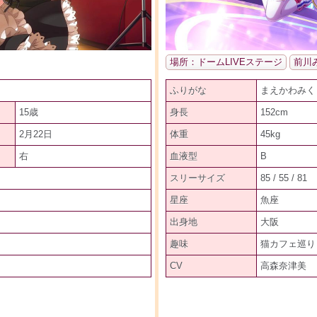
場所：ドームLIVEステージ
前川
ふりがな
まえかわみく
15歳
身長
152cm
2月22日
体重
45kg
右
血液型
B
スリーサイズ
85 / 55 / 81
星座
魚座
出身地
大阪
趣味
猫カフェ巡り
CV
高森奈津美