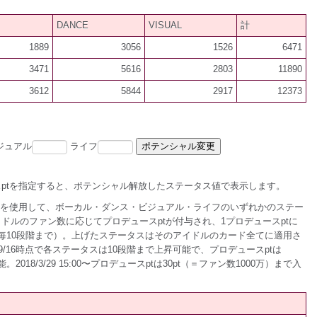
DANCE
VISUAL
計
1889
3056
1526
6471
3471
5616
2803
11890
3612
5844
2917
12373
ジュアル
ライフ
ptを指定すると、ポテンシャル解放したステータス値で表示します。
tを使用して、ボーカル・ダンス・ビジュアル・ライフのいずれかのステー
ドルのファン数に応じてプロデュースptが付与され、1プロデュースptに
毎10段階まで）。上げたステータスはそのアイドルのカード全てに適用さ
2016/9/16時点で各ステータスは10段階まで上昇可能で、プロデュースptは
2018/3/29 15:00〜プロデュースptは30pt（＝ファン数1000万）まで入