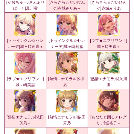
[がおちゅー♪さふぁり
[きらきら☆だいびん
[きらきら☆だいびん
ぱーく]及川雫
ぐ]赤城みりあ＋
ぐ]赤城みりあ
[トゥインクル☆セレ
[トゥインクル☆セレ
[ラブ★エブリワン ! ]
ナーデ]城ヶ崎莉嘉＋
ナーデ]城ヶ崎莉嘉
城ヶ崎美嘉＋
[ラブ★エブリワン ! ]
[熱情エナモラル]久川
[熱情エナモラル]久川
城ヶ崎美嘉
凪＋
凪
[熱情エナモラル]依田
[熱情エナモラル]依田
[あなたと踊るアレグ
芳乃＋
芳乃
リア]堀裕子＋