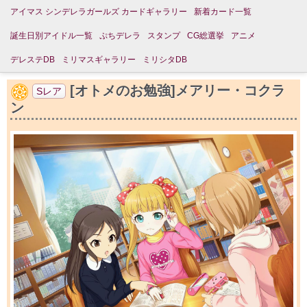
アイマス シンデレラガールズ カードギャラリー
新着カード一覧
誕生日別アイドル一覧
ぷちデレラ
スタンプ
CG総選挙
アニメ
デレステDB
ミリマスギャラリー
ミリシタDB
[オトメのお勉強]メアリー・コクラ
Sレア
ン