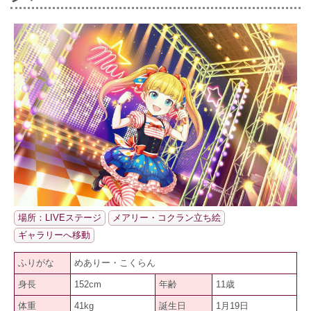
場所：LIVEステージ
メアリー・コクラン立ち絵
ギャラリーへ移動
ふりがな
めありー・こくらん
身長
152cm
年齢
11歳
体重
41kg
誕生日
1月19日