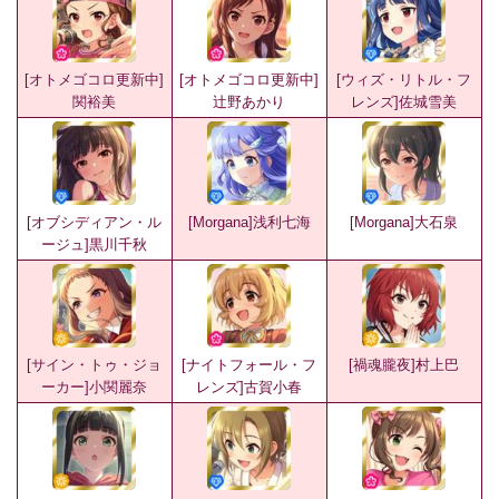
[オトメゴコロ更新中]
[オトメゴコロ更新中]
[ウィズ・リトル・フ
関裕美
辻野あかり
レンズ]佐城雪美
[オブシディアン・ル
[Morgana]浅利七海
[Morgana]大石泉
ージュ]黒川千秋
[サイン・トゥ・ジョ
[ナイトフォール・フ
[禍魂朧夜]村上巴
ーカー]小関麗奈
レンズ]古賀小春