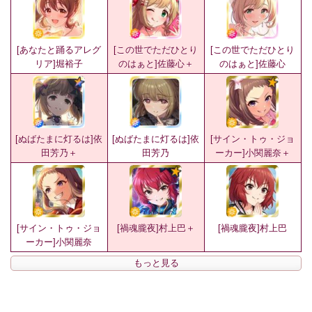
[あなたと踊るアレグ
[この世でただひとり
[この世でただひとり
リア]堀裕子
のはぁと]佐藤心＋
のはぁと]佐藤心
[ぬばたまに灯るは]依
[ぬばたまに灯るは]依
[サイン・トゥ・ジョ
田芳乃＋
田芳乃
ーカー]小関麗奈＋
[サイン・トゥ・ジョ
[禍魂朧夜]村上巴＋
[禍魂朧夜]村上巴
ーカー]小関麗奈
もっと見る