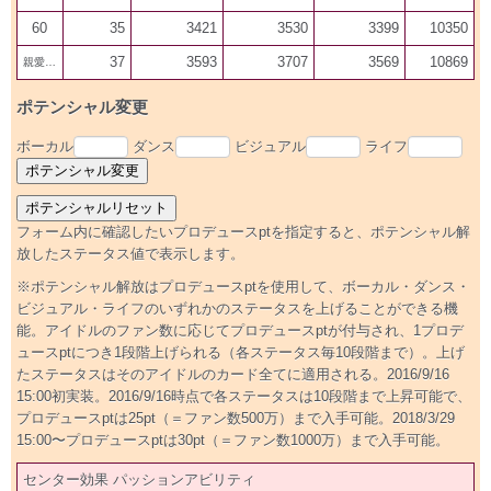
60
35
3421
3530
3399
10350
37
3593
3707
3569
10869
親愛100
ポテンシャル変更
ボーカル
ダンス
ビジュアル
ライフ
フォーム内に確認したいプロデュースptを指定すると、ポテンシャル解
放したステータス値で表示します。
※ポテンシャル解放はプロデュースptを使用して、ボーカル・ダンス・
ビジュアル・ライフのいずれかのステータスを上げることができる機
能。アイドルのファン数に応じてプロデュースptが付与され、1プロデ
ュースptにつき1段階上げられる（各ステータス毎10段階まで）。上げ
たステータスはそのアイドルのカード全てに適用される。2016/9/16
15:00初実装。2016/9/16時点で各ステータスは10段階まで上昇可能で、
プロデュースptは25pt（＝ファン数500万）まで入手可能。2018/3/29
15:00〜プロデュースptは30pt（＝ファン数1000万）まで入手可能。
センター効果 パッションアビリティ