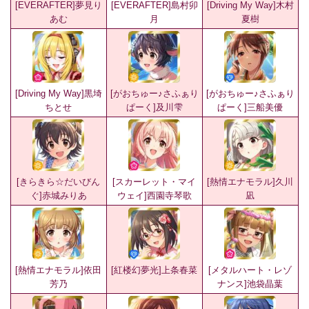
[EVERAFTER]夢見り
[EVERAFTER]島村卯
[Driving My Way]木村
あむ
月
夏樹
[Driving My Way]黒埼
[がおちゅー♪さふぁり
[がおちゅー♪さふぁり
ちとせ
ぱーく]及川雫
ぱーく]三船美優
[きらきら☆だいびん
[スカーレット・マイ
[熱情エナモラル]久川
ぐ]赤城みりあ
ウェイ]西園寺琴歌
凪
[熱情エナモラル]依田
[紅楼幻夢光]上条春菜
[メタルハート・レゾ
芳乃
ナンス]池袋晶葉