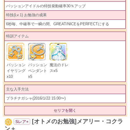
パッションアイドルの特技発動確率30％アップ
特技(Lv.1) お勉強の成果
6秒毎、中確率で一瞬の間、GREAT/NICEをPERFECTにする
特訓アイテム
パッション
パッション
魔法のドレ
イヤリング
ペンダント
スx5
x10
x5
主な入手方法
プラチナガシャ(2016/1/22 15:00〜)
セリフを開く
[オトメのお勉強]メアリー・コクラ
Sレア+
ン＋