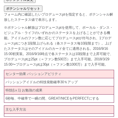
フォーム内に確認したいプロデュースptを指定すると、ポテンシャル解
放したステータス値で表示します。
※ポテンシャル解放はプロデュースptを使用して、ボーカル・ダンス・
ビジュアル・ライフのいずれかのステータスを上げることができる機
能。アイドルのファン数に応じてプロデュースptが付与され、1プロデ
ュースptにつき1段階上げられる（各ステータス毎10段階まで）。上げ
たステータスはそのアイドルのカード全てに適用される。2016/9/16
15:00初実装。2016/9/16時点で各ステータスは10段階まで上昇可能で、
プロデュースptは25pt（＝ファン数500万）まで入手可能。2018/3/29
15:00〜プロデュースptは30pt（＝ファン数1000万）まで入手可能。
センター効果 パッションアビリティ
パッションアイドルの特技発動確率30％アップ
特技(Lv.1) お勉強の成果
6秒毎、中確率で一瞬の間、GREAT/NICEをPERFECTにする
主な入手方法