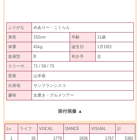
ふりがな
めありー・こくらん
身長
152cm
年齢
11歳
体重
41kg
誕生日
1月19日
血液型
B
利き手
左
スリーサイズ
71 / 59 / 73
星座
山羊座
出身地
サンフランシスコ
趣味
女磨き・グルメツアー
添付画像
▲
Lv
ライフ
VOCAL
DANCE
VISUAL
計
1
35
1779
1836
1767
5382