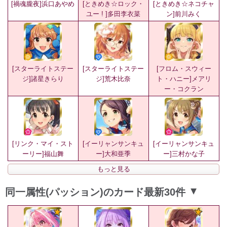
[禍魂朧夜]浜口あやめ
[ときめき☆ロック・
[ときめき☆ネコチャ
ユー ! ]多田李衣菜
ン]前川みく
[スターライトステー
[スターライトステー
[フロム・スウィー
ジ]諸星きらり
ジ]荒木比奈
ト・ハニー]メアリ
ー・コクラン
[リンク・マイ・スト
[イーリャンサンキュ
[イーリャンサンキュ
ーリー]福山舞
ー]大和亜季
ー]三村かな子
もっと見る
同一属性(パッション)のカード最新30件
▲