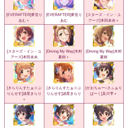
[EVERAFTER]夢見り
[EVERAFTER]夢見り
[スターズ・イン・ユ
あむ＋
あむ
アーズ]本田未央＋
[スターズ・イン・ユ
[Driving My Way]木村
[Driving My Way]木村
アーズ]本田未央
夏樹＋
夏樹
[きらりんすたぁ☆ぷ
[きらりんすたぁ☆ぷ
[がおちゅー♪さふぁり
りんせす]諸星きらり
りんせす]諸星きらり
ぱーく]及川雫＋
＋