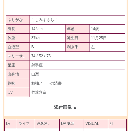
ふりがな
こしみずさちこ
身長
142cm
年齢
14歳
体重
37kg
誕生日
11月25日
血液型
B
利き手
左
スリーサイズ
74 / 52 / 75
星座
射手座
出身地
山梨
趣味
勉強ノートの清書
CV
竹達彩奈
添付画像
▲
Lv
ライフ
VOCAL
DANCE
VISUAL
計