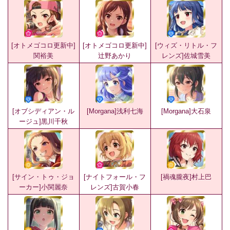
[オトメゴコロ更新中]
[オトメゴコロ更新中]
[ウィズ・リトル・フ
関裕美
辻野あかり
レンズ]佐城雪美
[オブシディアン・ル
[Morgana]浅利七海
[Morgana]大石泉
ージュ]黒川千秋
[サイン・トゥ・ジョ
[ナイトフォール・フ
[禍魂朧夜]村上巴
ーカー]小関麗奈
レンズ]古賀小春