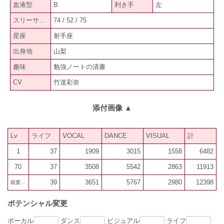
血液型
B
利き手
左
スリーサイズ
74 / 52 / 75
星座
射手座
出身地
山梨
趣味
勉強ノートの清書
CV
竹達彩奈
添付画像
▲
Lv
ライフ
VOCAL
DANCE
VISUAL
計
1
37
1909
3015
1558
6482
70
37
3508
5542
2863
11913
39
3651
5767
2980
12398
親愛300
ポテンシャル変更
ボーカル
ダンス
ビジュアル
ライフ