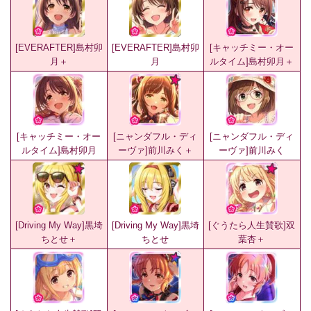
[EVERAFTER]島村卯
[EVERAFTER]島村卯
[キャッチミー・オー
月＋
月
ルタイム]島村卯月＋
[キャッチミー・オー
[ニャンダフル・ディ
[ニャンダフル・ディ
ルタイム]島村卯月
ーヴァ]前川みく＋
ーヴァ]前川みく
[Driving My Way]黒埼
[Driving My Way]黒埼
[ぐうたら人生賛歌]双
ちとせ＋
ちとせ
葉杏＋