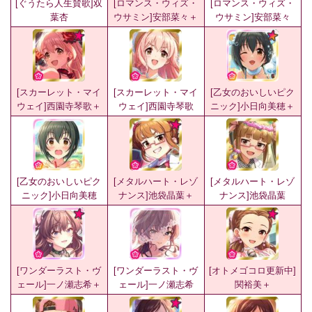
[ぐうたら人生賛歌]双
[ロマンス・ウィズ・
[ロマンス・ウィズ・
葉杏
ウサミン]安部菜々＋
ウサミン]安部菜々
[スカーレット・マイ
[スカーレット・マイ
[乙女のおいしいピク
ウェイ]西園寺琴歌＋
ウェイ]西園寺琴歌
ニック]小日向美穂＋
[乙女のおいしいピク
[メタルハート・レゾ
[メタルハート・レゾ
ニック]小日向美穂
ナンス]池袋晶葉＋
ナンス]池袋晶葉
[ワンダーラスト・ヴ
[ワンダーラスト・ヴ
[オトメゴコロ更新中]
ェール]一ノ瀬志希＋
ェール]一ノ瀬志希
関裕美＋