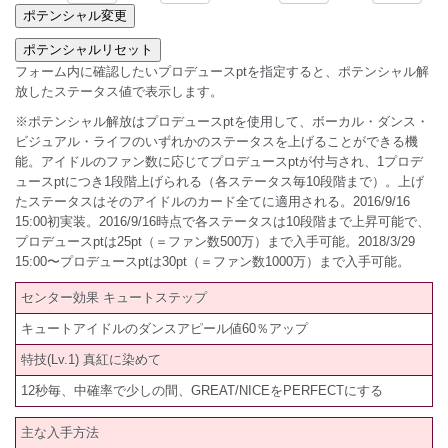
フォーム内に確認したいプロデュースptを指定すると、ポテンシャル解
放したステータス値で表示します。
※ポテンシャル解放はプロデュースptを使用して、ボーカル・ダンス・
ビジュアル・ライフのいずれかのステータスを上げることができる機
能。アイドルのファン数に応じてプロデュースptが付与され、1プロデ
ュースptにつき1段階上げられる（各ステータス毎10段階まで）。上げ
たステータスはそのアイドルのカード全てに適用される。2016/9/16
15:00初実装。2016/9/16時点で各ステータスは10段階まで上昇可能で、
プロデュースptは25pt（＝ファン数500万）まで入手可能。2018/3/29
15:00〜プロデュースptは30pt（＝ファン数1000万）まで入手可能。
センター効果 キュートステップ
キュートアイドルのダンスアピール値60％アップ
特技(Lv.1) 真紅に染めて
12秒毎、中確率で少しの間、GREAT/NICEをPERFECTにする
主な入手方法