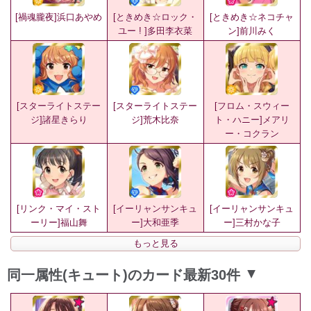
[禍魂朧夜]浜口あやめ
[ときめき☆ロック・
[ときめき☆ネコチャ
ユー ! ]多田李衣菜
ン]前川みく
[スターライトステー
[スターライトステー
[フロム・スウィー
ジ]諸星きらり
ジ]荒木比奈
ト・ハニー]メアリ
ー・コクラン
[リンク・マイ・スト
[イーリャンサンキュ
[イーリャンサンキュ
ーリー]福山舞
ー]大和亜季
ー]三村かな子
もっと見る
同一属性(キュート)のカード最新30件
▲