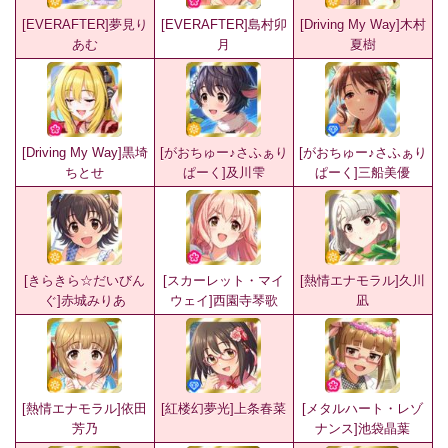
[EVERAFTER]夢見り
[EVERAFTER]島村卯
[Driving My Way]木村
あむ
月
夏樹
[Driving My Way]黒埼
[がおちゅー♪さふぁり
[がおちゅー♪さふぁり
ちとせ
ぱーく]及川雫
ぱーく]三船美優
[きらきら☆だいびん
[スカーレット・マイ
[熱情エナモラル]久川
ぐ]赤城みりあ
ウェイ]西園寺琴歌
凪
[熱情エナモラル]依田
[紅楼幻夢光]上条春菜
[メタルハート・レゾ
芳乃
ナンス]池袋晶葉