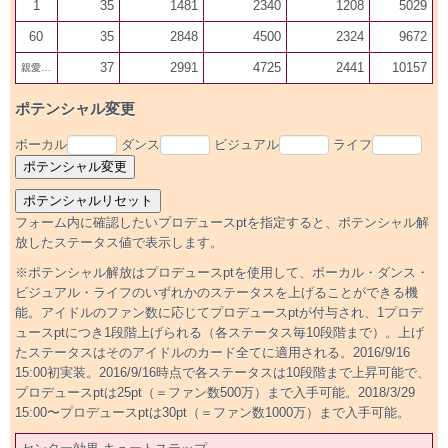
1
35
1481
2340
1208
5029
60
35
2848
4500
2324
9672
37
2991
4725
2441
10157
親愛100
ポテンシャル変更
ボーカル
ダンス
ビジュアル
ライフ
フォーム内に確認したいプロデュースptを指定すると、ポテンシャル解
放したステータス値で表示します。
※ポテンシャル解放はプロデュースptを使用して、ボーカル・ダンス・
ビジュアル・ライフのいずれかのステータスを上げることができる機
能。アイドルのファン数に応じてプロデュースptが付与され、1プロデ
ュースptにつき1段階上げられる（各ステータス毎10段階まで）。上げ
たステータスはそのアイドルのカード全てに適用される。2016/9/16
15:00初実装。2016/9/16時点で各ステータスは10段階まで上昇可能で、
プロデュースptは25pt（＝ファン数500万）まで入手可能。2018/3/29
15:00〜プロデュースptは30pt（＝ファン数1000万）まで入手可能。